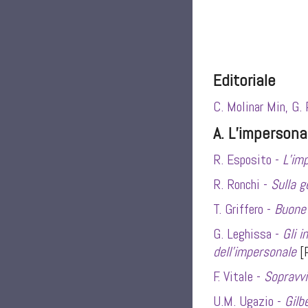
Editoriale
C. Molinar Min, G. 
A. L’impersona
R. Esposito -
L’im
R. Ronchi -
Sulla g
T. Griffero -
Buone 
G. Leghissa -
Gli 
dell’impersonale
[P
F. Vitale -
Sopravvi
U.M. Ugazio -
Gilb