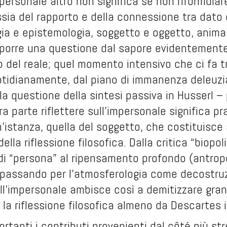
mpersonale altro non significa se non riformula
sia del rapporto e della connessione tra dato 
gia e epistemologia, soggetto e oggetto, anima
 porre una questione dal sapore evidentemente 
 del reale; quel momento intensivo che ci fa t
tidianamente, dal piano di immanenza deleuzian
a questione della sintesi passiva in Husserl – 
ra parte riflettere sull’impersonale significa pr
n’istanza, quella del soggetto, che costituisce
lla riflessione filosofica. Dalla critica “biopoli
di “persona” al ripensamento profondo (antropo
 passando per l’atmosferologia come decostruzi
ull’impersonale ambisce così a demitizzare gra
 la riflessione filosofica almeno da Descartes i
tanti i contributi provenienti dal côté più str