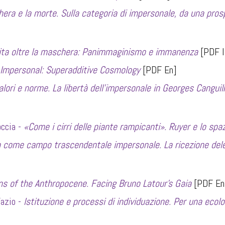
era e la morte. Sulla categoria di impersonale, da una prosp
ita oltre la maschera: Panimmaginismo e immanenza
[PDF I
Impersonal: Superadditive Cosmology
[PDF En]
valori e norme. La libertà dell’impersonale in Georges Cangui
occia -
«
Come i cirri delle piante rampicanti
»
. Ruyer e lo spa
a come campo trascendentale impersonale. La ricezione dele
s of the Anthropocene. Facing Bruno Latour’s Gaia
[PDF En
azio -
Istituzione e processi di individuazione. Per una ecol