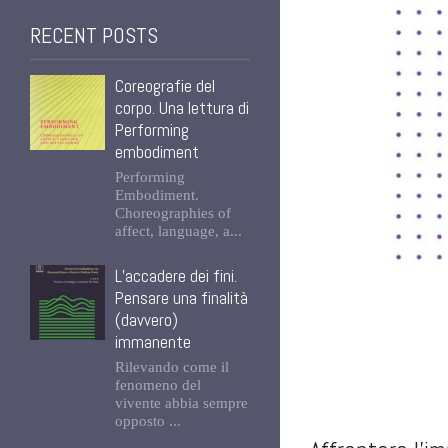
RECENT POSTS
Coreografie del
corpo. Una lettura di
Performing
embodiment
Performing
Embodiment.
Choreographies of
affect, language, a...
L’accadere dei fini.
Pensare una finalità
(davvero)
immanente
Rilevando come il
fenomeno del
vivente abbia sempre
opposto ...