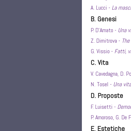
A. Lucci -
La masch
B. Genesi
P. D’Amato -
Una v
Z. Dimitrova -
The 
G. Vissio -
Fatti, 
C. Vita
V. Cavedagna, D. P
N. Tosel -
Una vit
D. Proposte
F. Luisetti -
Demon
P. Amoroso, G. De F
E. Estetiche