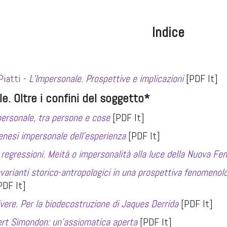
Indice
Piatti -
L’
I
mpersonale. Prospettive e implicazioni
[PDF It]
le. Oltre i confini del soggetto*
personale, tra persone e cose
[PDF It]
enesi impersonale dell’esperienza
[PDF It]
regressioni. Meità o impersonalità alla luce della Nuova F
invarianti storico-antropologici in una prospettiva fenomeno
DF It]
vere. Per la biodecostruzione di Jaques Derrida
[PDF It]
ert Simondon: un’assiomatica aperta
[PDF It]