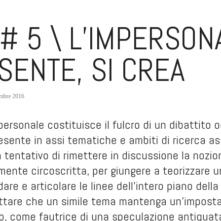
# 5 \ L’IMPERSONA
 SENTE, SI CREA
embre 2016
mpersonale costituisce il fulcro di un dibattito
sente in assi tematiche e ambiti di ricerca assa
n tentativo di rimettere in discussione la nozio
ente circoscritta, per giungere a teorizzare u
are e articolare le linee dell’intero piano dell
ttare che un simile tema mantenga un’impostazi
o, come fautrice di una speculazione antiquat