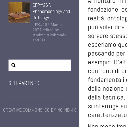
Affrontare l’i
CFP#26 \
fondazione, os
Phenomenology and
realtà, ontolo
Ontology
PK#26 \ March
può voler dire
2027 edited by
sorgere stesso
Andrea Altobrando
and Ha...
esperiamo quo
passando per l
esempio. D’alt
confronti di u
fondamentali de
SITI PARTNER
della nozione 
della tecnica,
si interroga s
CREATIVE COMMONS: CC BY-NC-ND 4.0
caratterizzato
Non meno impor