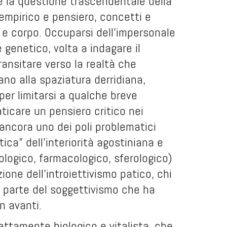
re la questione trascendentale della
empirico e pensiero, concetti e
 e corpo. Occuparsi dell’impersonale
genetico, volta a indagare il
ransitare verso la realtà che
o alla spaziatura derridiana,
per limitarsi a qualche breve
aticare un pensiero critico nei
 ancora uno dei poli problematici
tica” dell’interiorità agostiniana e
logico, farmacologico, sferologico)
one dell’introiettivismo patico, chi
n parte del soggettivismo che ha
n avanti.
ettamente biologico e vitalista, che