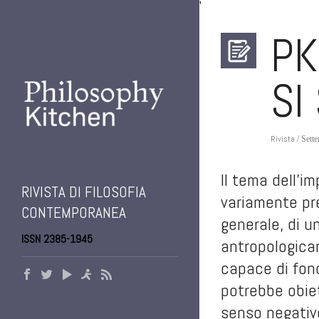
'
PK
SI
Rivista
/ Sett
Il tema dell’i
RIVISTA DI FILOSOFIA
variamente pre
CONTEMPORANEA
generale, di u
ISSN 2385-1945
antropologicam
capace di fond
potrebbe obie
senso negativ