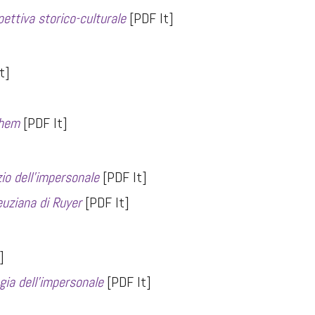
ettiva storico-culturale
[PDF It]
t]
lhem
[PDF It]
zio dell’impersonale
[PDF It]
uziana di Ruyer
[PDF It]
]
ogia dell’impersonale
[PDF It]