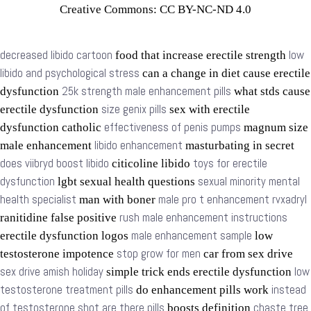
Creative Commons: CC BY-NC-ND 4.0
decreased libido cartoon
low
food that increase erectile strength
libido and psychological stress
can a change in diet cause erectile
25k strength male enhancement pills
dysfunction
what stds cause
size genix pills
erectile dysfunction
sex with erectile
effectiveness of penis pumps
dysfunction catholic
magnum size
libido enhancement
male enhancement
masturbating in secret
does viibryd boost libido
toys for erectile
citicoline libido
dysfunction
sexual minority mental
lgbt sexual health questions
health specialist
male pro t enhancement rvxadryl
man with boner
rush male enhancement instructions
ranitidine false positive
male enhancement sample
erectile dysfunction logos
low
stop grow for men
testosterone impotence
car from sex drive
sex drive amish holiday
low
simple trick ends erectile dysfunction
testosterone treatment pills
instead
do enhancement pills work
of testosterone shot are there pills
chaste tree
boosts definition