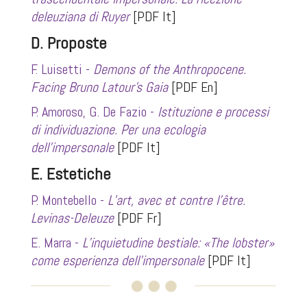
deleuziana di Ruyer
[PDF It]
D. Proposte
F. Luisetti -
Demons of the Anthropocene.
Facing Bruno Latour’s Gaia
[PDF En]
P. Amoroso, G. De Fazio -
Istituzione e processi
di individuazione. Per una ecologia
dell’impersonale
[PDF It]
E. Estetiche
P. Montebello -
L’art, avec et contre l’
ê
tre.
Levinas-Deleuze
[PDF Fr]
E. Marra -
L’inquietudine bestiale:
«
The lobster
»
come esperienza dell’impersonale
[PDF It]