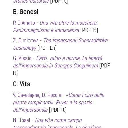
storico-culturale
[PDF It]
B. Genesi
P. D’Amato -
Una vita oltre la maschera:
Panimmaginismo e immanenza
[PDF It]
Z. Dimitrova -
The Impersonal: Superadditive
Cosmology
[PDF En]
G. Vissio -
Fatti, valori e norme. La libertà
dell’impersonale in Georges Canguilhem
[PDF
It]
C. Vita
V. Cavedagna, D. Poccia -
«
Come i cirri delle
piante rampicanti
»
. Ruyer e lo spazio
dell’impersonale
[PDF It]
N. Tosel -
Una vita come campo
trascendentale impersonale. La ricezione