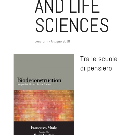
AND LIFE
SCIENCES
Longform
/ Giugno 2018
Tra le scuole
di pensiero