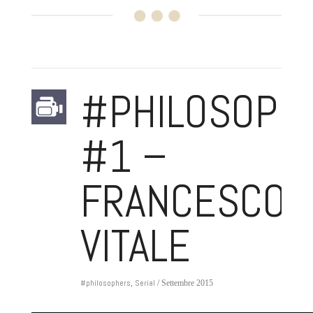
#PHILOSOPH
#1 –
FRANCESCO
VITALE
#philosophers
Serial
,
/ Settembre 2015