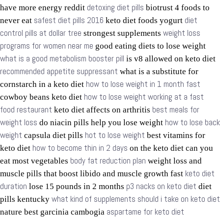
detoxing diet pills
have more energy reddit
biotrust 4 foods to
safest diet pills 2016
diet
never eat
keto diet foods yogurt
control pills at dollar tree
weight loss
strongest supplements
programs for women near me
good eating diets to lose weight
what is a good metabolism booster pill
is v8 allowed on keto diet
recommended appetite suppressant
what is a substitute for
how to lose weight in 1 month fast
cornstarch in a keto diet
how to lose weight working at a fast
cowboy beans keto diet
food restaurant
best meals for
keto diet affects on arthritis
weight loss
how to lose back
do niacin pills help you lose weight
weight
hot to lose weight
capsula diet pills
best vitamins for
how to become thin in 2 days
keto diet
on the keto diet can you
body fat reduction plan
eat most vegetables
weight loss and
keto diet
muscle pills that boost libido and muscle growth fast
duration
p3 nacks on keto diet
lose 15 pounds in 2 months
diet
what kind of supplements should i take on keto diet
pills kentucky
aspartame for keto diet
nature best garcinia cambogia