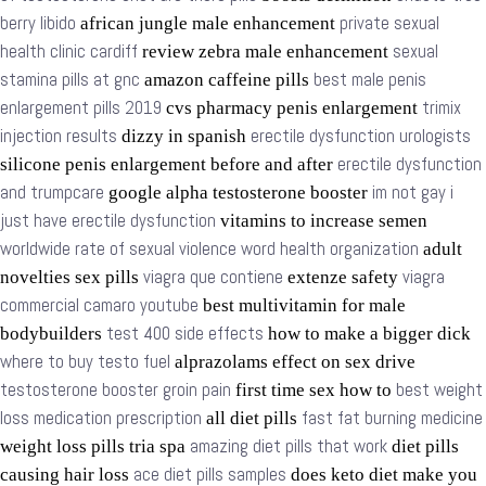
berry libido
private sexual
african jungle male enhancement
health clinic cardiff
sexual
review zebra male enhancement
stamina pills at gnc
best male penis
amazon caffeine pills
enlargement pills 2019
trimix
cvs pharmacy penis enlargement
injection results
erectile dysfunction urologists
dizzy in spanish
erectile dysfunction
silicone penis enlargement before and after
and trumpcare
im not gay i
google alpha testosterone booster
just have erectile dysfunction
vitamins to increase semen
worldwide rate of sexual violence word health organization
adult
viagra que contiene
viagra
novelties sex pills
extenze safety
commercial camaro youtube
best multivitamin for male
test 400 side effects
bodybuilders
how to make a bigger dick
where to buy testo fuel
alprazolams effect on sex drive
testosterone booster groin pain
best weight
first time sex how to
loss medication prescription
fast fat burning medicine
all diet pills
amazing diet pills that work
weight loss pills tria spa
diet pills
ace diet pills samples
causing hair loss
does keto diet make you