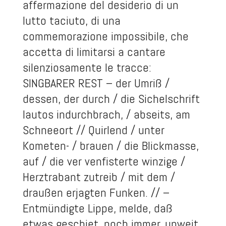
affermazione del desiderio di un
lutto taciuto, di una
commemorazione impossibile, che
accetta di limitarsi a cantare
silenziosamente le tracce:
SINGBARER REST – der Umriß /
dessen, der durch / die Sichelschrift
lautos indurchbrach, / abseits, am
Schneeort // Quirlend / unter
Kometen- / brauen / die Blickmasse,
auf / die ver venfisterte winzige /
Herztrabant zutreib / mit dem /
draußen erjagten Funken. // –
Entmündigte Lippe, melde, daß
etwas geschiet, noch immer, unweit