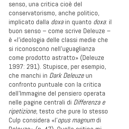
senso, una critica cioè del
conservatorismo, anche politico,
implicato dalla
doxa
in quanto
doxa
: il
buon senso – come scrive Deleuze –
è «l’ideologia delle classi medie che
si riconoscono nell’uguaglianza
come prodotto astratto» (Deleuze
1997: 291). Stupisce, per esempio,
che manchi in
Dark Deleuze
un
confronto puntuale con la critica
dell’Immagine del pensiero operata
nelle pagine centrali di
Differenza e
ripetizione
, testo che pure lo stesso
Culp considera «l’
opus magnum
di
Deleuze» (p. 47). Quella critica mi