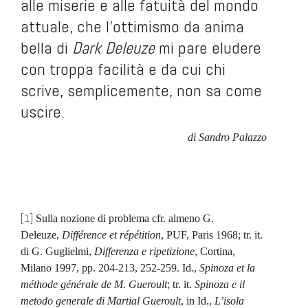
alle miserie e alle fatuità del mondo
attuale, che l’ottimismo da anima
bella di
Dark Deleuze
mi pare eludere
con troppa facilità e da cui chi
scrive, semplicemente, non sa come
uscire.
di Sandro Palazzo
.
.
[1]
Sulla nozione di problema cfr. almeno G.
Deleuze,
Différence et répétition
, PUF, Paris 1968; tr. it.
di G. Guglielmi,
Differenza e ripetizione
, Cortina,
Milano 1997, pp. 204-213, 252-259. Id.,
Spinoza et la
méthode générale de M. Gueroult
; tr. it.
Spinoza e il
metodo generale di Martial Gueroult
, in Id.,
L’isola