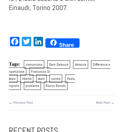
Einaudi, Torino 2007.
.
.
Facebook
Twitter
LinkedIn
Share
Tags:
comunismo
Dark Deleuze
deleuze
Differenza e
ripetizione
Francesco Di
Maio
libertà
Marx
norma
Paolo
vignola
problema
Rocco Ronchi
← Previous Post
Next Post →
RECENT POSTS