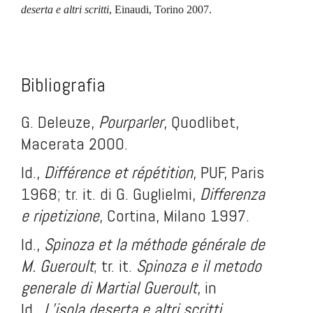
deserta e altri scritti
, Einaudi, Torino 2007.
.
.
Bibliografia
G. Deleuze,
Pourparler
, Quodlibet,
Macerata 2000.
Id.,
Différence et répétition
, PUF, Paris
1968; tr. it. di G. Guglielmi,
Differenza
e ripetizione
, Cortina, Milano 1997.
Id.,
Spinoza et la méthode générale de
M. Gueroult
; tr. it.
Spinoza e il metodo
generale di Martial Gueroult
, in
Id.,
L’isola deserta e altri scritti
,