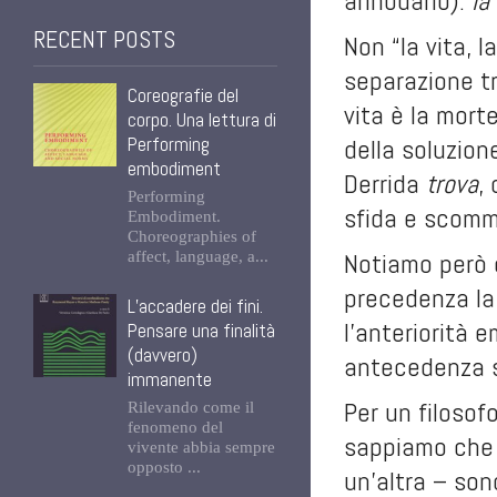
annodarlo):
la
RECENT POSTS
Non “la vita, l
separazione t
Coreografie del
vita è la mort
corpo. Una lettura di
Performing
della soluzion
embodiment
Derrida
trova
,
Performing
sfida e scomm
Embodiment.
Choreographies of
Notiamo però c
affect, language, a...
precedenza la 
L’accadere dei fini.
l’anteriorità 
Pensare una finalità
(davvero)
antecedenza s
immanente
Per un filosof
Rilevando come il
fenomeno del
sappiamo che i
vivente abbia sempre
opposto ...
un’altra – son