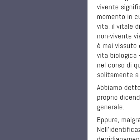
vivente signif
momento in cui
vita, il vital
non-vivente vie
è mai vissuto 
vita biologic
nel corso di q
solitamente a
Abbiamo dett
proprio dicend
generale.
Eppure, malgra
Nell’identific
derridianamen