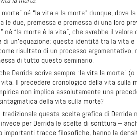
 vita la morte
.
a morte” né “la vita e la morte” dunque, dove la v
ra le due, premessa e promessa di una loro pre
e” né “la morte è la vita”, che avrebbe il valore
e di un’equazione: questa identità tra la vita 
 come risultato di un processo argomentativo
essa di tutto questo seminario.
he Derrida scrive sempre “la vita la morte” (o
vita. Il precedere cronologico della vita sulla
empirica non implica assolutamente una preced
intagmatica della vita sulla morte?
o tradizionale questa scelta grafica di Derrid
nvece per Derrida le scelte di scrittura – anc
o importanti tracce filosofiche, hanno la densi