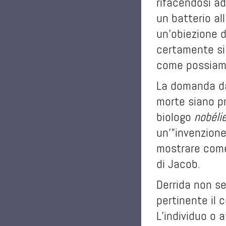
rifacendosi ad
un batterio al
un’obiezione d
certamente si 
come possiamo
La domanda d
morte siano pr
biologo
nobélie
un’”invenzion
mostrare come 
di Jacob.
Derrida non se
pertinente il 
L’individuo o 