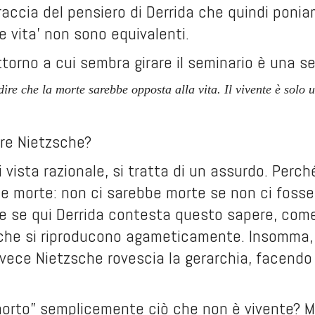
traccia del pensiero di Derrida che quindi ponia
e vita’ non sono equivalenti.
attorno a cui sembra girare il seminario è una s
ire che la morte sarebbe opposta alla vita. Il vivente è solo
ire Nietzsche?
 vista razionale, si tratta di un assurdo. Per
a e morte: non ci sarebbe morte se non ci fosse
he se qui Derrida contesta questo sapere, com
che si riproducono agameticamente. Insomma, l
nvece Nietzsche rovescia la gerarchia, facendo 
morto” semplicemente ciò che non è vivente? Ma