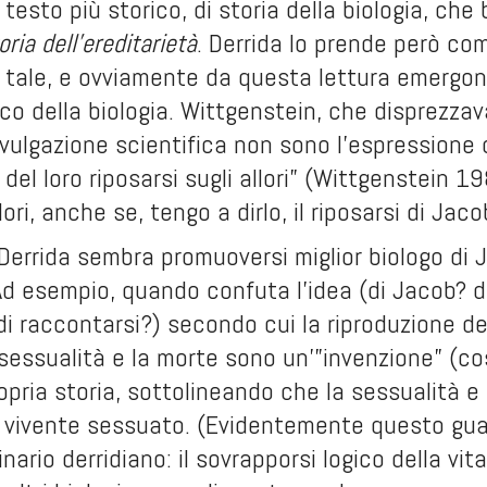
testo più storico, di storia della biologia, che
oria dell’ereditarietà
. Derrida lo prende però com
 tale, e ovviamente da questa lettura emergono
ico della biologia. Wittgenstein, che disprezzav
ivulgazione scientifica non sono l’espressione d
 del loro riposarsi sugli allori” (Wittgenstein 1
ori, anche se, tengo a dirlo, il riposarsi di Jac
, Derrida sembra promuoversi miglior biologo di J
Ad esempio, quando confuta l’idea (di Jacob? 
 di raccontarsi?) secondo cui la riproduzione d
sessualità e la morte sono un’”invenzione” (cos
opria storia, sottolineando che la sessualità e
il vivente sessuato. (Evidentemente questo gua
inario derridiano: il sovrapporsi logico della vit