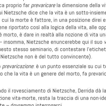
ica proprio far
prevaricare
la dimensione della vi
 Nietzsche dice che la vita è un sotto-insieme
e di cui la morte è fattore, in una posizione dir
ne riportato così alla logica della vita, alle op
è morto, è dare in realtà alla nozione di vita un
a – insomma, Nietzsche enuncerebbe qui il suo
uesto stesso seminario, di contestare l’etichett
 Nietzsche non è del tutto convincente).
o
prevaricazione
: è un punto essenziale su cui t
o che la vita è un genere del morto, fa prevari
do il rovesciamento di Nietzsche, Derrida dà la
azione vita-morte, resta la traccia di una non-id
te – dovremmo interrogarci.