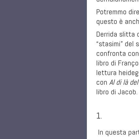
Potremmo dire 
questo è anche
Derrida slitta
“stasimi” del 
confronta co
libro di Fran
lettura heideg
con
Al di là de
libro di Jacob.
.
1.
In questa part