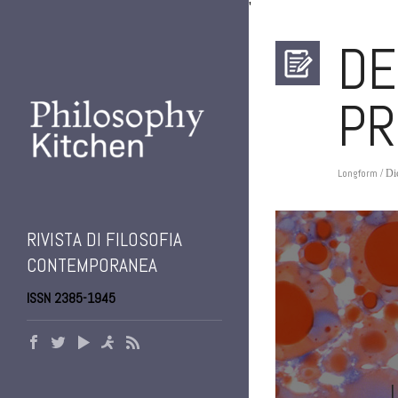
'
DE
PR
Longform
/ Di
RIVISTA DI FILOSOFIA
CONTEMPORANEA
ISSN 2385-1945