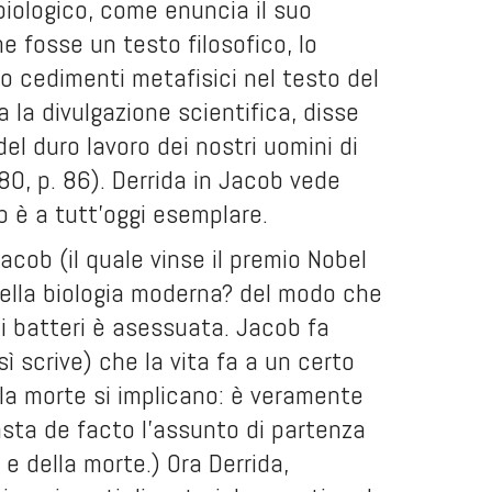
 biologico, come enuncia il suo
e fosse un testo filosofico, lo
 cedimenti metafisici nel testo del
a la divulgazione scientifica, disse
el duro lavoro dei nostri uomini di
980, p. 86). Derrida in Jacob vede
ob è a tutt’oggi esemplare.
acob (il quale vinse il premio Nobel
della biologia moderna? del modo che
ei batteri è asessuata. Jacob fa
ì scrive) che la vita fa a un certo
 la morte si implicano: è veramente
sta de facto l’assunto di partenza
a e della morte.) Ora Derrida,