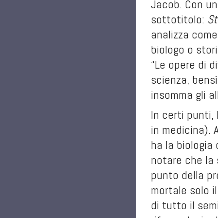
Jacob. Con un 
sottotitolo:
St
analizza come
biologo o stor
“Le opere di d
scienza, bensì
insomma gli all
In certi punti
in medicina). 
ha la biologia
notare che la 
punto della pr
mortale solo 
di tutto il sem