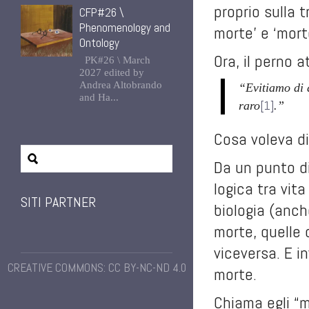
proprio sulla 
CFP#26 \
Phenomenology and
morte’ e ‘mort
Ontology
Ora, il perno 
PK#26 \ March
2027 edited by
Andrea Altobrando
“Evitiamo di d
and Ha...
[1]
raro
.”
Cosa voleva d
Da un punto di
logica tra vit
SITI PARTNER
biologia (anc
morte, quelle 
viceversa. E i
CREATIVE COMMONS: CC BY-NC-ND 4.0
morte.
Chiama egli “