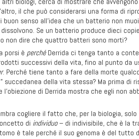
 altri biologi, cerca di mostrare che avvengono
l’altro, il che può considerarsi una forma di rip
i buon senso all’idea che un batterio non muoi
dissolvono. Se un batterio produce dieci copie
 non dire che quattro batteri sono morti?
a porsi è
perché
Derrida ci tenga tanto a contes
odotti successivi della vita, fino al punto da 
r
. Perché tiene tanto a fare della morte qualco
e” succedanea della vita stessa? Ma prima di r
l’obiezione di Derrida mostra che egli non abb
mbra cogliere il fatto che, per la biologia, sol
concetto di
individuo
– di indivisibile, che è la 
atomo è tale perché il suo genoma è del tutto d