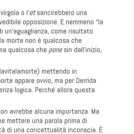
irgola o l’
et
sancirebbero una
vedibile opposizione. E nemmeno “la
 di un’eguaglianza, come risultato
e la morte non è qualcosa che
, ma qualcosa che
pone
sin dall’inizio,
 lavitalamorte) mettendo in
 morte appare ovvio, ma per Derrida
enza logica. Perché allora questa
a non avrebbe alcuna importanza. Ma
he mettere una parola prima di
tà di una concettualità inconscia. È