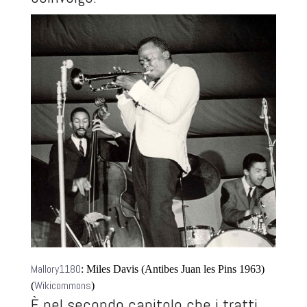
Mallory1180
: Miles Davis (Antibes Juan les Pins 1963)
Wikicommons
(
)
È nel secondo capitolo che i tratti