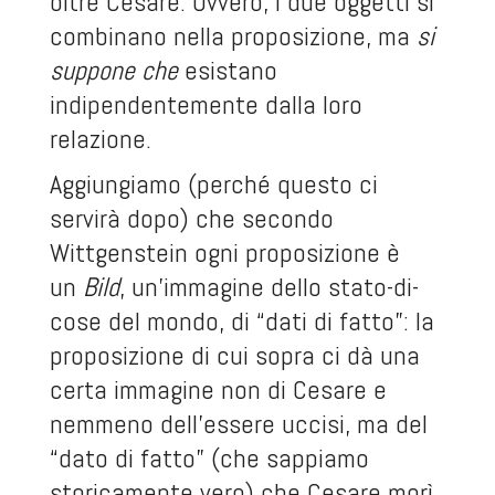
oltre Cesare. Ovvero, i due oggetti si
combinano nella proposizione, ma
si
suppone che
esistano
indipendentemente dalla loro
relazione.
Aggiungiamo (perché questo ci
servirà dopo) che secondo
Wittgenstein ogni proposizione è
un
Bild
, un’immagine dello stato-di-
cose del mondo, di “dati di fatto”: la
proposizione di cui sopra ci dà una
certa immagine non di Cesare e
nemmeno dell’essere uccisi, ma del
“dato di fatto” (che sappiamo
storicamente vero) che Cesare morì