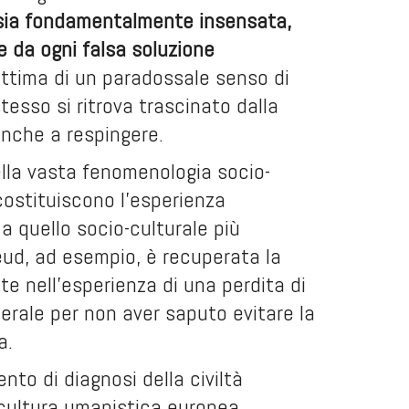
o sia fondamentalmente insensata,
e da ogni falsa soluzione
ittima di un paradossale senso di
stesso si ritrova trascinato dalla
anche a respingere.
ella vasta fenomenologia socio-
 costituiscono l’esperienza
a quello socio-culturale più
eud, ad esempio, è recuperata la
te nell’esperienza di una perdita di
erale per non aver saputo evitare la
a.
ento di diagnosi della civiltà
a cultura umanistica europea