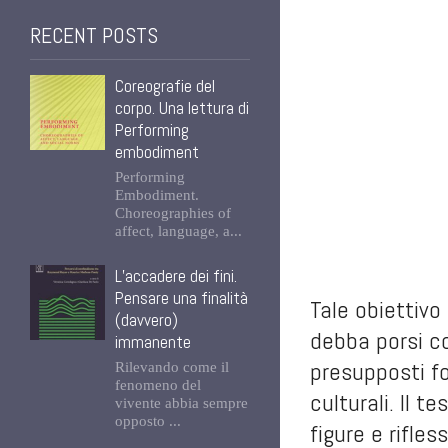
RECENT POSTS
Coreografie del
corpo. Una lettura di
Performing
embodiment
Performing
Embodiment.
Choreographies of
affect, language, a...
L’accadere dei fini.
Pensare una finalità
Tale obiettivo 
(davvero)
debba porsi 
immanente
presupposti fo
Rilevando come il
fenomeno del
culturali. Il 
vivente abbia sempre
opposto ...
figure e rifles