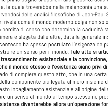
, la quale troverebbe nella melanconia una s
Servendosi delle analisi filosofiche di Jean-Pau
ni rivela come il mondo moderno colga non solo
 perdita di senso che determina la caducità st
fimera e slegata dalle altre, data la generale in
centesco ha spesso postulato l’esigenza da pa
ostruire un senso per il mondo.
Tale atto si arti
l trascendimento esistenziale e la convinzione
 che il mondo stesso e l’esistenza siano privi di
rado di compiere questo atto, che in una certa
lla componente più legata al mero insieme di p
uesto incagliamento esistenziale all’origine del
dare un senso al mondo al tempo stesso ne pre
’esistenza diventerebbe allora un’operazione f