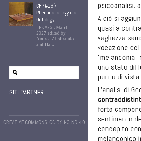
psicoanalisi, a
CFP#26 \
Phenomenology and
A ciò si aggiu
Ontology
quasi a contr
PK#26 \ March
2027 edited by
vaghezza sema
Andrea Altobrando
and Ha...
vocazione del 
“melanconia” r
uno stato dif
punto di vista
L’analisi di Go
SITI PARTNER
contraddistint
forte compone
sentimento de
CREATIVE COMMONS: CC BY-NC-ND 4.0
concepito come
melanconico in