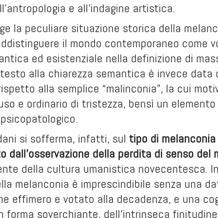
ll’antropologia e all’indagine artistica.
nge la peculiare situazione storica della melanc
addistinguere il mondo contemporaneo come v
ntica ed esistenziale nella definizione di ma
testo alla chiarezza semantica è invece data d
ispetto alla semplice “malinconia”, la cui moti
fuso e ordinario di tristezza, bensì un elemen
 psicopatologico.
dani si sofferma, infatti, sul
tipo di melanconia
o dall’osservazione della perdita di senso del
nte della cultura umanistica novecentesca. In
lla melanconia è imprescindibile senza una dat
 effimero e votato alla decadenza, e una cogn
 forma soverchiante, dell’intrinseca finitudine