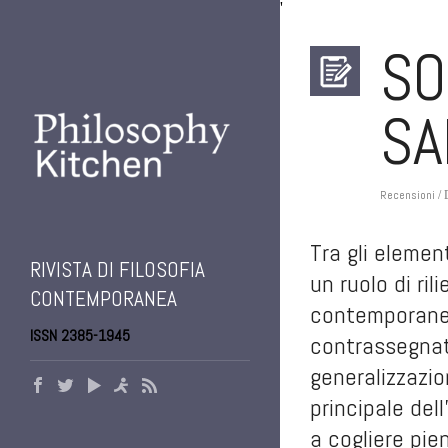
'
SO
SA
Recensioni
/ 
Tra gli elemen
RIVISTA DI FILOSOFIA
un ruolo di ril
CONTEMPORANEA
contemporanea
ISSN 2385-1945
contrassegnata
generalizzazi
principale del
a cogliere pi