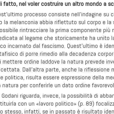
i fatto, nel voler costruire un altro mondo a sc
uest’ultimo processo consiste nell’indagine su
 la melanconia abbia riflettuto sul corpo e la 
possibile rintracciare la prima componente più
edicata al legame che storicamente ha unito la 
ico incarnato dal fascismo. Quest’ultimo è ident
afisico di porre rimedio alla decadenza corpore
di mettere ordine laddove la natura prevede inve
ttata. Dall’altra parte, anche la riflessione m
 politica, risulta essere espressione della m
 natura per conferirle un dato ordine favorevo
 Godani riguarda, invece, la possibilità di abba
ituirla con un «lavoro politico» (p. 89) focalizz
o stesso, infatti, se in passato è risultato ident