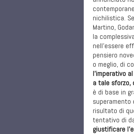
contemporanea
nichilistica. 
Martino, Goda
la complessiva
nell’essere ef
pensiero nove
o meglio, di c
l’imperativo a
a tale sforzo,
è di base in g
superamento de
risultato di q
tentativo di 
giustificare l