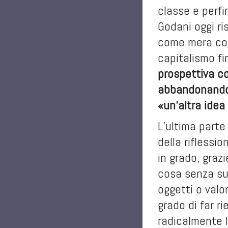
classe e perfi
Godani oggi ris
come mera cond
capitalismo fi
prospettiva co
abbandonando «
«un’altra idea
L’ultima parte
della riflessi
in grado, grazi
cosa senza sub
oggetti o valo
grado di far r
radicalmente l