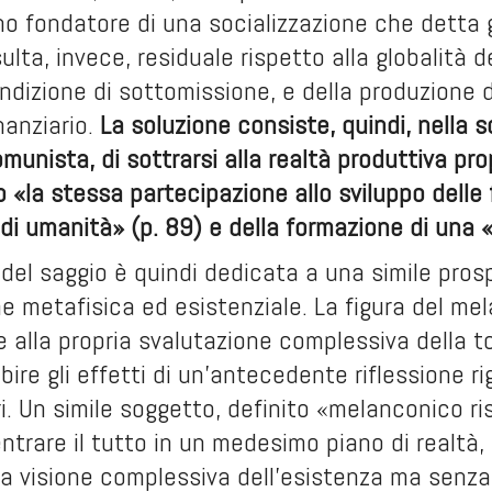
no fondatore di una socializzazione che detta gli
ulta, invece, residuale rispetto alla globalità d
izione di sottomissione, e della produzione di
nanziario.
La soluzione consiste, quindi, nella 
munista, di sottrarsi alla realtà produttiva prop
la stessa partecipazione allo sviluppo delle f
 di umanità» (p. 89) e della formazione di una 
 del saggio è quindi dedicata a una simile prosp
one metafisica ed esistenziale. La figura del m
e alla propria svalutazione complessiva della tot
ire gli effetti di un’antecedente riflessione ri
ri. Un simile soggetto, definito «melanconico ri
ientrare il tutto in un medesimo piano di realtà
a visione complessiva dell’esistenza ma senza 