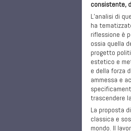
consistente, d
L’analisi di q
ha tematizzato
riflessione è 
ossia quella d
progetto polit
estetico e met
e della forza 
ammessa e acce
specificamente
trascendere la
La proposta di
classica e sost
mondo. Il lavor