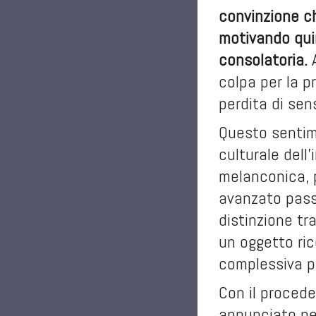
convinzione ch
motivando quin
consolatoria.
A
colpa per la pr
perdita di se
Questo sentime
culturale dell
melanconica, p
avanzato passa
distinzione tr
un oggetto ric
complessiva pe
Con il proceder
annunciato nel