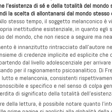
e l’esistenza di sé e della totalità del mond
di la scelta di allontanarsi dal mondo stesso 
llo stesso tempo, il soggetto melanconico è v
opria inettitudine esistenziale, in quanto egli 
nso del mondo, che non riesce a seguire ma ne
nto è innanzitutto rintracciato dall’autore n
’insieme di credenze implicite ed esplicite che
artendo dal livello adolescenziale per arrivare 
ndo per il ragionamento psicoanalitico. Di Fr
a lutto e melanconia, consistenti rispettivamen
onoscibile e specifico e nel senso di colpa gen
rdita di significato della totalità dell’esistenz
e della lettura, è possibile notare quanto l’int
le prime pagine si applichi alla globalità dell