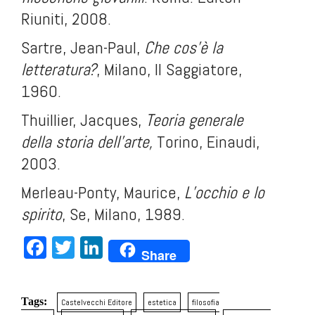
Riuniti, 2008.
Sartre, Jean-Paul,
Che cos’è la
letteratura?
, Milano, Il Saggiatore,
1960.
Thuillier, Jacques,
Teoria generale
della storia dell
’
arte,
Torino, Einaudi,
2003.
Merleau-Ponty, Maurice,
L’occhio e lo
spirito
, Se, Milano, 1989.
Facebook
Twitter
LinkedIn
Share
Tags:
Castelvecchi Editore
estetica
filosofia