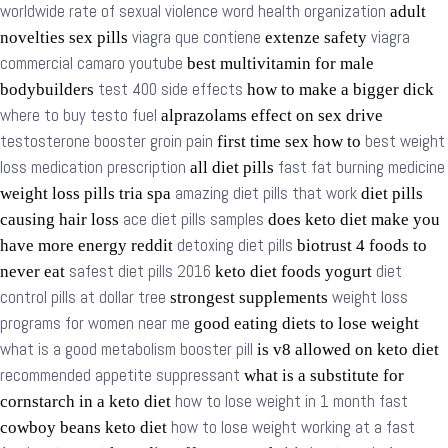
worldwide rate of sexual violence word health organization
adult
viagra que contiene
viagra
novelties sex pills
extenze safety
commercial camaro youtube
best multivitamin for male
test 400 side effects
bodybuilders
how to make a bigger dick
where to buy testo fuel
alprazolams effect on sex drive
testosterone booster groin pain
best weight
first time sex how to
loss medication prescription
fast fat burning medicine
all diet pills
amazing diet pills that work
weight loss pills tria spa
diet pills
ace diet pills samples
causing hair loss
does keto diet make you
detoxing diet pills
have more energy reddit
biotrust 4 foods to
safest diet pills 2016
diet
never eat
keto diet foods yogurt
control pills at dollar tree
weight loss
strongest supplements
programs for women near me
good eating diets to lose weight
what is a good metabolism booster pill
is v8 allowed on keto diet
recommended appetite suppressant
what is a substitute for
how to lose weight in 1 month fast
cornstarch in a keto diet
how to lose weight working at a fast
cowboy beans keto diet