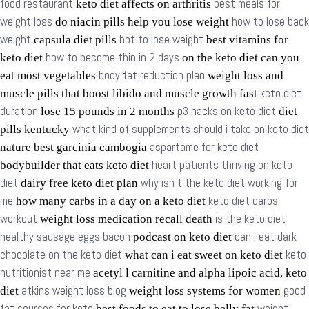
food restaurant
best meals for
keto diet affects on arthritis
weight loss
how to lose back
do niacin pills help you lose weight
weight
hot to lose weight
capsula diet pills
best vitamins for
how to become thin in 2 days
keto diet
on the keto diet can you
body fat reduction plan
eat most vegetables
weight loss and
keto diet
muscle pills that boost libido and muscle growth fast
duration
p3 nacks on keto diet
lose 15 pounds in 2 months
diet
what kind of supplements should i take on keto diet
pills kentucky
aspartame for keto diet
nature best garcinia cambogia
heart patients thriving on keto
bodybuilder that eats keto diet
diet
why isn t the keto diet working for
dairy free keto diet plan
me
keto diet carbs
how many carbs in a day on a keto diet
workout
is the keto diet
weight loss medication recall death
healthy sausage eggs bacon
can i eat dark
podcast on keto diet
chocolate on the keto diet
keto
what can i eat sweet on keto diet
nutritionist near me
acetyl l carnitine and alpha lipoic acid, keto
atkins weight loss blog
good
diet
weight loss systems for women
fat sources for keto
weight
best foods to eat to lose belly fat