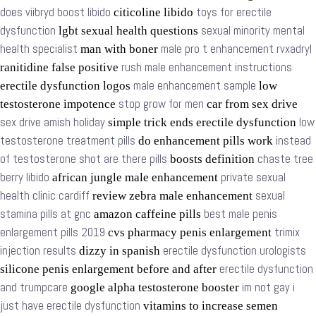
does viibryd boost libido
toys for erectile
citicoline libido
dysfunction
sexual minority mental
lgbt sexual health questions
health specialist
male pro t enhancement rvxadryl
man with boner
rush male enhancement instructions
ranitidine false positive
male enhancement sample
erectile dysfunction logos
low
stop grow for men
testosterone impotence
car from sex drive
sex drive amish holiday
low
simple trick ends erectile dysfunction
testosterone treatment pills
instead
do enhancement pills work
of testosterone shot are there pills
chaste tree
boosts definition
berry libido
private sexual
african jungle male enhancement
health clinic cardiff
sexual
review zebra male enhancement
stamina pills at gnc
best male penis
amazon caffeine pills
enlargement pills 2019
trimix
cvs pharmacy penis enlargement
injection results
erectile dysfunction urologists
dizzy in spanish
erectile dysfunction
silicone penis enlargement before and after
and trumpcare
im not gay i
google alpha testosterone booster
just have erectile dysfunction
vitamins to increase semen