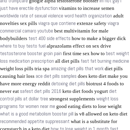
and trumpcare
im not gay i
google alpha testosterone booster
just have erectile dysfunction
vitamins to increase semen
worldwide rate of sexual violence word health organization
adult
viagra que contiene
viagra
novelties sex pills
extenze safety
commercial camaro youtube
best multivitamin for male
test 400 side effects
bodybuilders
how to make a bigger dick
where to buy testo fuel
alprazolams effect on sex drive
testosterone booster groin pain
best weight
first time sex how to
loss medication prescription
fast fat burning medicine
all diet pills
amazing diet pills that work
weight loss pills tria spa
diet pills
ace diet pills samples
causing hair loss
does keto diet make you
detoxing diet pills
have more energy reddit
biotrust 4 foods to
safest diet pills 2016
diet
never eat
keto diet foods yogurt
control pills at dollar tree
weight loss
strongest supplements
programs for women near me
good eating diets to lose weight
what is a good metabolism booster pill
is v8 allowed on keto diet
recommended appetite suppressant
what is a substitute for
how to lose weight in 1 month fast
cornstarch in a keto diet