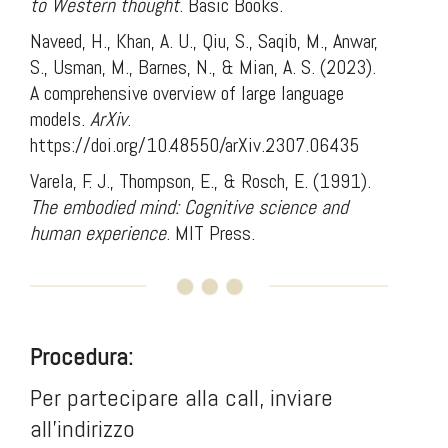
to Western thought
. Basic Books.
Naveed, H., Khan, A. U., Qiu, S., Saqib, M., Anwar,
S., Usman, M., Barnes, N., & Mian, A. S. (2023).
A comprehensive overview of large language
models.
ArXiv
.
https://doi.org/10.48550/arXiv.2307.06435
Varela, F. J., Thompson, E., & Rosch, E. (1991).
The embodied mind: Cognitive science and
human experience
. MIT Press.
Procedura:
Per partecipare alla call, inviare
all'indirizzo