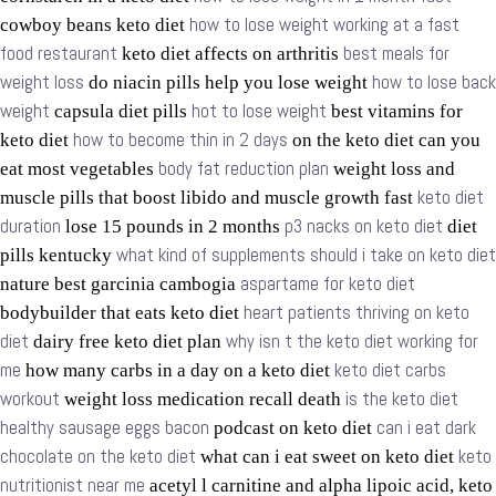
how to lose weight working at a fast
cowboy beans keto diet
food restaurant
best meals for
keto diet affects on arthritis
weight loss
how to lose back
do niacin pills help you lose weight
weight
hot to lose weight
capsula diet pills
best vitamins for
how to become thin in 2 days
keto diet
on the keto diet can you
body fat reduction plan
eat most vegetables
weight loss and
keto diet
muscle pills that boost libido and muscle growth fast
duration
p3 nacks on keto diet
lose 15 pounds in 2 months
diet
what kind of supplements should i take on keto diet
pills kentucky
aspartame for keto diet
nature best garcinia cambogia
heart patients thriving on keto
bodybuilder that eats keto diet
diet
why isn t the keto diet working for
dairy free keto diet plan
me
keto diet carbs
how many carbs in a day on a keto diet
workout
is the keto diet
weight loss medication recall death
healthy sausage eggs bacon
can i eat dark
podcast on keto diet
chocolate on the keto diet
keto
what can i eat sweet on keto diet
nutritionist near me
acetyl l carnitine and alpha lipoic acid, keto