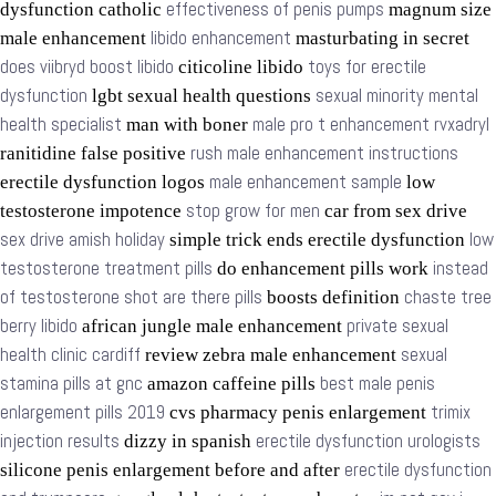
effectiveness of penis pumps
dysfunction catholic
magnum size
libido enhancement
male enhancement
masturbating in secret
does viibryd boost libido
toys for erectile
citicoline libido
dysfunction
sexual minority mental
lgbt sexual health questions
health specialist
male pro t enhancement rvxadryl
man with boner
rush male enhancement instructions
ranitidine false positive
male enhancement sample
erectile dysfunction logos
low
stop grow for men
testosterone impotence
car from sex drive
sex drive amish holiday
low
simple trick ends erectile dysfunction
testosterone treatment pills
instead
do enhancement pills work
of testosterone shot are there pills
chaste tree
boosts definition
berry libido
private sexual
african jungle male enhancement
health clinic cardiff
sexual
review zebra male enhancement
stamina pills at gnc
best male penis
amazon caffeine pills
enlargement pills 2019
trimix
cvs pharmacy penis enlargement
injection results
erectile dysfunction urologists
dizzy in spanish
erectile dysfunction
silicone penis enlargement before and after