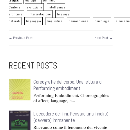
biologia
Damiano
Cantone
evoluzione
intelligenza
artificiale
interpretazione
linguaggi
naturali
linguaggio
linguistica
neuroscienze
psicologia
simulazi
← Previous Post
Next Post →
RECENT POSTS
Coreografie del corpo. Una lettura di
Performing embodiment
Performing Embodiment. Choreographies
of affect, language, a...
L’accadere dei fini. Pensare una finalità
(davvero) immanente
Rilevando come il fenomeno del vivente