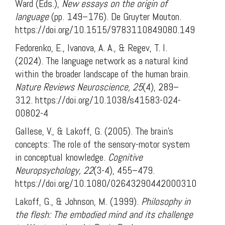
Ward (Eds.),
New essays on the origin of
language
(pp. 149–176). De Gruyter Mouton.
https://doi.org/10.1515/9783110849080.149
Fedorenko, E., Ivanova, A. A., & Regev, T. I.
(2024). The language network as a natural kind
within the broader landscape of the human brain.
Nature Reviews Neuroscience, 25
(4), 289–
312.
https://doi.org/10.1038/s41583-024-
00802-4
Gallese, V., & Lakoff, G. (2005). The brain’s
concepts: The role of the sensory-motor system
in conceptual knowledge.
Cognitive
Neuropsychology, 22
(3-4), 455–479.
https://doi.org/10.1080/02643290442000310
Lakoff, G., & Johnson, M. (1999).
Philosophy in
the flesh: The embodied mind and its challenge