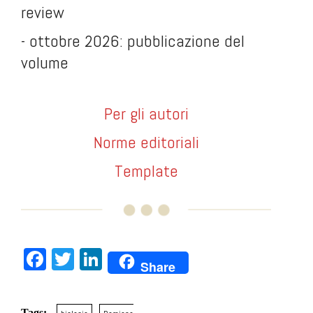
review
- ottobre 2026: pubblicazione del
volume
Per gli autori
Norme editorial
i
Template
Facebook
Twitter
LinkedIn
Share
Tags: