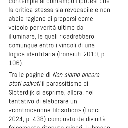
contempla al contempo l’ipotesi che
la critica stessa sia revocabile e non
abbia ragione di proporsi come
veicolo per verità ultime da
illuminare, le quali ricadrebbero
comunque entro i vincoli di una
logica identitaria (Bonaiuti 2019, p.
106).
Tra le pagine di
Non siamo ancora
stati salvati
il parassitismo di
Sloterdijk si esprime, allora, nel
tentativo di elaborare un
«controcanone filosofico» (Lucci
2024, p. 438) composto da divinità
falsamente ritenute minori: Luhmann