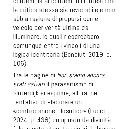
contempla al contempo l’ipotesi che
la critica stessa sia revocabile e non
abbia ragione di proporsi come
veicolo per verità ultime da
illuminare, le quali ricadrebbero
comunque entro i vincoli di una
logica identitaria (Bonaiuti 2019, p.
106).
Tra le pagine di
Non siamo ancora
stati salvati
il parassitismo di
Sloterdijk si esprime, allora, nel
tentativo di elaborare un
«controcanone filosofico» (Lucci
2024, p. 438) composto da divinità
falsamente ritenute minori: Luhmann