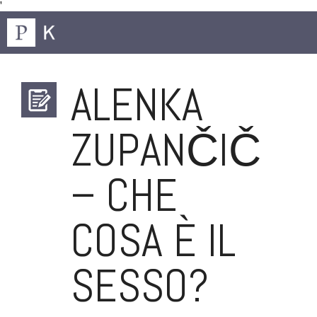
'
ALENKA
ZUPANČIČ
– CHE
COSA È IL
SESSO?