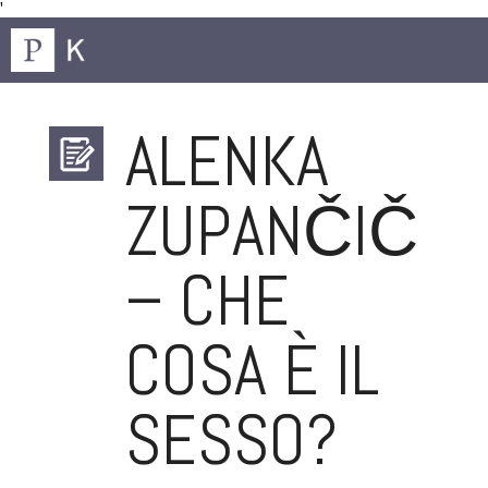
'
ALENKA
ZUPANČIČ
– CHE
COSA È IL
SESSO?