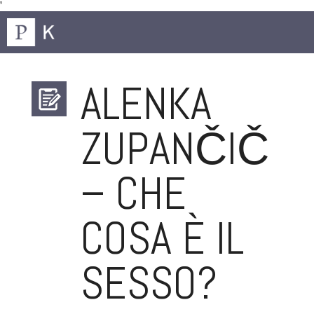
'
ALENKA
ZUPANČIČ
– CHE
COSA È IL
SESSO?