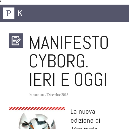
'
MANIFESTO
CYBORG.
IERI E OGGI
Recensioni
/ Dicembre 2018
La nuova
edizione di