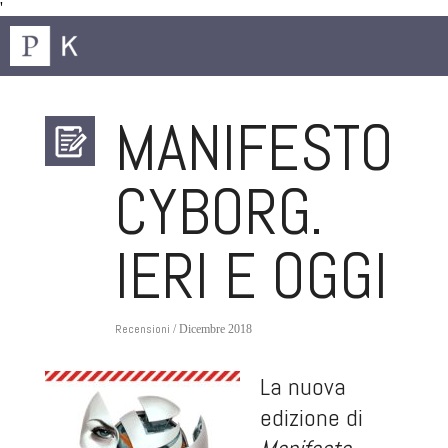
'
MANIFESTO
CYBORG.
IERI E OGGI
Recensioni
/ Dicembre 2018
La nuova
edizione di