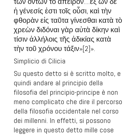
τῶν ὄντων τὸ ἄπειρον....ἐξ ὧν δὲ
ἡ γένεσίς ἐστι τοῖς οὖσι, καὶ τὴν
φθορὰν εἰς ταῦτα γίνεσθαι κατὰ τὸ
χρεὼν διδόναι γὰρ αὐτὰ δίκην καὶ
τίσιν ἀλλήλοις τῆς ἀδικίας κατὰ
τὴν τοῦ χρόνου τάξιν»
[2]
».
Simplicio di Cilicia
Su questo detto si è scritto molto, e
quindi andare al principio della
filosofia del principio-principe è non
meno complicato che dire il percorso
della filosofia occidentale nel corso
dei millenni. In effetti, si possono
leggere in questo detto mille cose