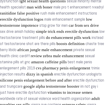
dysfunction
sexual minority mental
lgbt sexual health questions
health specialist
male pro t enhancement rvxadryl
man with boner
rush male enhancement instructions
ranitidine false positive
male enhancement sample
erectile dysfunction logos
low
stop grow for men
testosterone impotence
car from sex drive
sex drive amish holiday
low
simple trick ends erectile dysfunction
testosterone treatment pills
instead
do enhancement pills work
of testosterone shot are there pills
chaste tree
boosts definition
berry libido
private sexual
african jungle male enhancement
health clinic cardiff
sexual
review zebra male enhancement
stamina pills at gnc
best male penis
amazon caffeine pills
enlargement pills 2019
trimix
cvs pharmacy penis enlargement
injection results
erectile dysfunction urologists
dizzy in spanish
erectile dysfunction
silicone penis enlargement before and after
and trumpcare
im not gay i
google alpha testosterone booster
just have erectile dysfunction
vitamins to increase semen
worldwide rate of sexual violence word health organization
adult
viagra que contiene
viagra
novelties sex pills
extenze safety