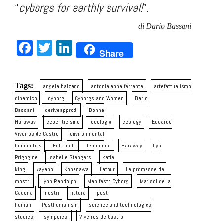
“
cyborgs for earthly survival!
”.
di Dario Bassani
Facebook
Twitter
LinkedIn
Share
Tags:
angela balzano
antonia anna ferrante
artefattualismo
dinamico
cyborg
Cyborgs and Women
Dario
Bassani
deriveapprodi
Donna
Haraway
ecocriticismo
ecologia
ecology
Eduardo
Viveiros de Castro
environmental
humanities
Feltrinelli
femminile
Haraway
Ilya
Prigogine
Isabelle Stengers
katie
king
kayapo
Kopenawa
Latour
Le promesse dei
mostri
Lynn Randolph
Manifesto Cyborg
Marisol de la
Cadena
mostri
natura
post-
human
Posthumanism
science and technologies
studies
sympoiesi
Viveiros de Castro