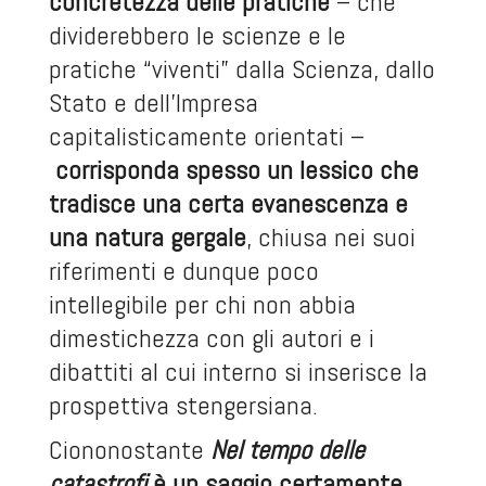
concretezza delle pratiche
– che
dividerebbero le scienze e le
pratiche “viventi” dalla Scienza, dallo
Stato e dell’Impresa
capitalisticamente orientati –
corrisponda spesso un lessico che
tradisce una certa evanescenza e
una natura gergale
, chiusa nei suoi
riferimenti e dunque poco
intellegibile per chi non abbia
dimestichezza con gli autori e i
dibattiti al cui interno si inserisce la
prospettiva stengersiana
.
Ciononostante
Nel tempo delle
catastrofi
è un saggio certamente