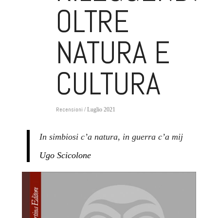
OLTRE
NATURA E
CULTURA
Recensioni
/ Luglio 2021
In simbiosi c’a natura, in guerra c’a mij
Ugo Scicolone