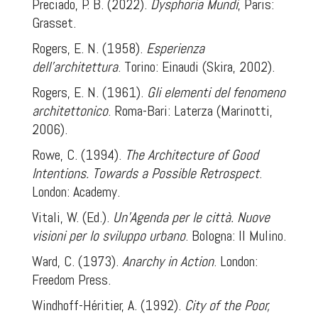
Preciado, P. B. (2022).
Dysphoria Mundi
, Paris:
Grasset.
Rogers, E. N. (1958).
Esperienza
dell’architettura
. Torino: Einaudi (Skira, 2002).
Rogers, E. N. (1961).
Gli elementi del fenomeno
architettonico
. Roma-Bari: Laterza (Marinotti,
2006).
Rowe, C. (1994).
The Architecture of Good
Intentions. Towards a Possible Retrospect
.
London: Academy.
Vitali, W. (Ed.).
Un'Agenda per le città. Nuove
visioni per lo sviluppo urbano
. Bologna: Il Mulino.
Ward, C. (1973).
Anarchy in Action
. London:
Freedom Press.
Windhoff-Héritier, A. (1992).
City of the Poor,