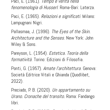
Paci, E. (1961).
Tempo e verità nella
fenomenologia di Husserl
. Roma-Bari: Laterza.
Paci, E. (1965).
Relazioni e significati
. Milano:
Lampugnani Nigri.
Pallasmaa, J. (1996).
The Eyes of the Skin.
Architecture and the Senses
. New York: John
Wiley & Sons.
Pareyson, L. (1954).
Estetica. Teoria della
formatività
. Torino: Edizioni di Filosofia.
Ponti, G. (1957).
Amate l’architettura
. Genova:
Società Editrice Vitali e Ghianda (Quodlibet,
2022).
Preciado, P. B. (2020).
Un appartamento su
Urano. Cronache del transito.
Roma: Fandango
libri.