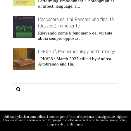
Performing Embodiment. Choreographies
of affect, language, a...
L’accadere dei fini. Pensare una finalità
(davvero) immanente
Rilevando come il fenomeno del vivente
abbia sempre opposto ...
CFP#26 \ Phenomenology and Ontology
PK#26 \ March 2027 edited by Andrea
Altobrando and Ha...
philosophykitchen.com utilizza i cookies per offrirti un'esperienza di navigazione migliore.
Creative Commons: CC BY-NC-ND 4.0
Usando il nostro servizio accetti l'impiego di cookie in accordo con la nostra cookie policy.
Scoprine di più
Ho capito.
.