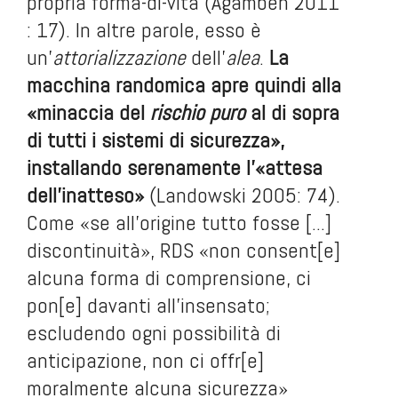
propria forma-di-vita (Agamben 2011
: 17). In altre parole, esso è
un’
attorializzazione
dell’
alea
.
La
macchina randomica apre quindi alla
«minaccia del
rischio puro
al di sopra
di tutti i sistemi di sicurezza»,
installando serenamente l’«attesa
dell’inatteso»
(Landowski 2005: 74).
Come «se all’origine tutto fosse [...]
discontinuità», RDS «non consent[e]
alcuna forma di comprensione, ci
pon[e] davanti all’insensato;
escludendo ogni possibilità di
anticipazione, non ci offr[e]
moralmente alcuna sicurezza»