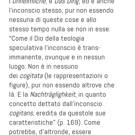
l'
Unheimliche
, è
Das Ding
, ed è anche
l'inconscio stesso, pur non essendo
nessuna di queste cose e allo
stesso tempo nulla se non in esse:
“Come il Dio della teologia
speculativa l'inconscio è trans-
immanente, ovunque e in nessun
luogo. Non è in nessuno
dei
cogitata
(le rappresentazioni o
figure), pur non essendo altrove che
là. E la
Nachträglighkeit
, in quanto
concetto dettato dall'inconscio
cogitans
, eredita da questo
le sue
caratteristiche” (p. 169). Come
potrebbe, d'altronde, essere