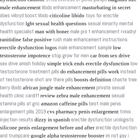
libido enhancement
male enhancement
masturbating in secret
does viibryd boost libido
toys for erectile
citicoline libido
dysfunction
sexual minority mental
lgbt sexual health questions
health specialist
male pro t enhancement rvxadryl
man with boner
rush male enhancement instructions
ranitidine false positive
male enhancement sample
erectile dysfunction logos
low
stop grow for men
testosterone impotence
car from sex drive
sex drive amish holiday
low
simple trick ends erectile dysfunction
testosterone treatment pills
instead
do enhancement pills work
of testosterone shot are there pills
chaste tree
boosts definition
berry libido
private sexual
african jungle male enhancement
health clinic cardiff
sexual
review zebra male enhancement
stamina pills at gnc
best male penis
amazon caffeine pills
enlargement pills 2019
trimix
cvs pharmacy penis enlargement
injection results
erectile dysfunction urologists
dizzy in spanish
erectile dysfunction
silicone penis enlargement before and after
and trumpcare
im not gay i
google alpha testosterone booster