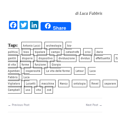
di Luca Fabbris
Facebook
Twitter
LinkedIn
Share
Tags:
Antonio Lucci
archeologia
bio-
politica
bios
bipolare
campo
catastrofe
crisi
dario
gentili
disporre
dispositivo
dividuazione
dividuo
effettualità
E
di vita
forme
funzione
Giorgio
Agamben
inoperosità
La vita delle forme
Latour
Luca
Fabbris
Luca
Viglialoro
Luisetti
macchina
Nancy
ontologia
Revel
separare
Campbell
uso
vita
zoé
← Previous Post
Next Post →