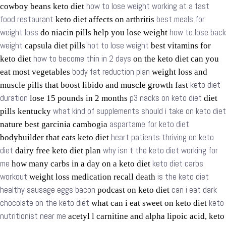
how to lose weight working at a fast
cowboy beans keto diet
food restaurant
best meals for
keto diet affects on arthritis
weight loss
how to lose back
do niacin pills help you lose weight
weight
hot to lose weight
capsula diet pills
best vitamins for
how to become thin in 2 days
keto diet
on the keto diet can you
body fat reduction plan
eat most vegetables
weight loss and
keto diet
muscle pills that boost libido and muscle growth fast
duration
p3 nacks on keto diet
lose 15 pounds in 2 months
diet
what kind of supplements should i take on keto diet
pills kentucky
aspartame for keto diet
nature best garcinia cambogia
heart patients thriving on keto
bodybuilder that eats keto diet
diet
why isn t the keto diet working for
dairy free keto diet plan
me
keto diet carbs
how many carbs in a day on a keto diet
workout
is the keto diet
weight loss medication recall death
healthy sausage eggs bacon
can i eat dark
podcast on keto diet
chocolate on the keto diet
keto
what can i eat sweet on keto diet
nutritionist near me
acetyl l carnitine and alpha lipoic acid, keto