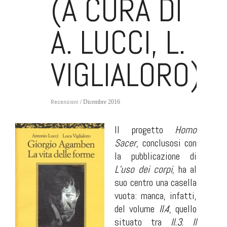
(A CURA DI
A. LUCCI, L.
VIGLIALORO)
Recensioni
/ Dicembre 2016
Il progetto
Homo
Sacer
, conclusosi con
la pubblicazione di
L’uso dei corpi
, ha al
suo centro una casella
vuota: manca, infatti,
del volume
II.4
, quello
situato tra
II.3. Il