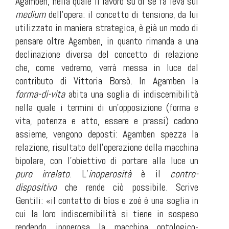
Agamben, nella quale il lavoro su di sé fa leva sul
medium
dell’opera: il concetto di
tensione
, da lui
utilizzato in maniera strategica, è già un modo di
pensare oltre Agamben, in quanto rimanda a una
declinazione diversa del concetto di relazione
che, come vedremo, verrà messa in luce dal
contributo di Vittoria Borsò. In Agamben la
forma-di-vita
abita una soglia di indiscernibilità
nella quale i termini di un’opposizione (forma e
vita, potenza e atto, essere e prassi) cadono
assieme, vengono deposti: Agamben spezza la
relazione, risultato dell’operazione della macchina
bipolare, con l’obiettivo di portare alla luce un
puro irrelato
. L’
inoperosità
è il
contro-
dispositivo
che rende ciò possibile. Scrive
Gentili: «il contatto di
bíos
e
zoé
è una soglia in
cui la loro indiscernibilità si tiene in sospeso
rendendo inoperosa la macchina ontologico-