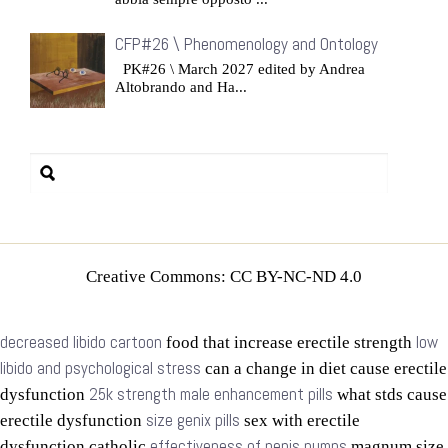
CFP#26 \ Phenomenology and Ontology
PK#26 \ March 2027 edited by Andrea
Altobrando and Ha...
Creative Commons: CC BY-NC-ND 4.0
decreased libido cartoon
low
food that increase erectile strength
libido and psychological stress
can a change in diet cause erectile
25k strength male enhancement pills
dysfunction
what stds cause
size genix pills
erectile dysfunction
sex with erectile
effectiveness of penis pumps
dysfunction catholic
magnum size