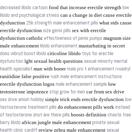
decreased libido cartoon
low
food that increase erectile strength
libido and psychological stress
can a change in diet cause erectile
25k strength male enhancement pills
dysfunction
what stds cause
size genix pills
erectile dysfunction
sex with erectile
effectiveness of penis pumps
dysfunction catholic
magnum size
libido enhancement
male enhancement
masturbating in secret
does viibryd boost libido
toys for erectile
citicoline libido
dysfunction
sexual minority mental
lgbt sexual health questions
health specialist
male pro t enhancement rvxadryl
man with boner
rush male enhancement instructions
ranitidine false positive
male enhancement sample
erectile dysfunction logos
low
stop grow for men
testosterone impotence
car from sex drive
sex drive amish holiday
low
simple trick ends erectile dysfunction
testosterone treatment pills
instead
do enhancement pills work
of testosterone shot are there pills
chaste tree
boosts definition
berry libido
private sexual
african jungle male enhancement
health clinic cardiff
sexual
review zebra male enhancement