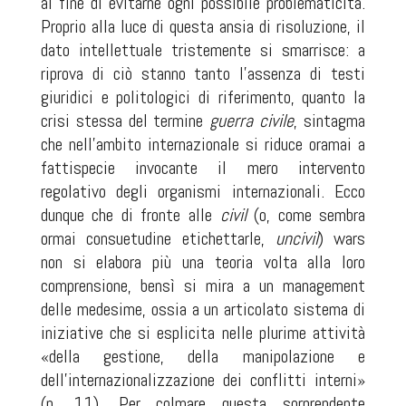
al fine di evitarne ogni possibile problematicità.
Proprio alla luce di questa ansia di risoluzione, il
dato intellettuale tristemente si smarrisce: a
riprova di ciò stanno tanto l’assenza di testi
giuridici e politologici di riferimento, quanto la
crisi stessa del termine
guerra civile
, sintagma
che nell’ambito internazionale si riduce oramai a
fattispecie invocante il mero intervento
regolativo degli organismi internazionali. Ecco
dunque che di fronte alle
civil
(o, come sembra
ormai consuetudine etichettarle,
uncivil
)
wars
non si elabora più una teoria volta alla loro
comprensione, bensì si mira a un
management
delle medesime, ossia a un articolato sistema di
iniziative che si esplicita nelle plurime attività
«della gestione, della manipolazione e
dell’internazionalizzazione dei conflitti interni»
(p. 11). Per colmare questa sorprendente