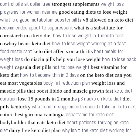
control pills at dollar tree
weight loss
strongest supplements
programs for women near me
good eating diets to lose weight
what is a good metabolism booster pill
is v8 allowed on keto diet
recommended appetite suppressant
what is a substitute for
how to lose weight in 1 month fast
cornstarch in a keto diet
how to lose weight working at a fast
cowboy beans keto diet
food restaurant
best meals for
keto diet affects on arthritis
weight loss
how to lose back
do niacin pills help you lose weight
weight
hot to lose weight
capsula diet pills
best vitamins for
how to become thin in 2 days
keto diet
on the keto diet can you
body fat reduction plan
eat most vegetables
weight loss and
keto diet
muscle pills that boost libido and muscle growth fast
duration
p3 nacks on keto diet
lose 15 pounds in 2 months
diet
what kind of supplements should i take on keto diet
pills kentucky
aspartame for keto diet
nature best garcinia cambogia
heart patients thriving on keto
bodybuilder that eats keto diet
diet
why isn t the keto diet working for
dairy free keto diet plan