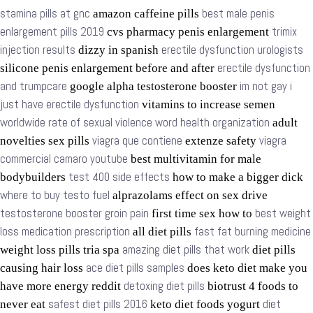
stamina pills at gnc
best male penis
amazon caffeine pills
enlargement pills 2019
trimix
cvs pharmacy penis enlargement
injection results
erectile dysfunction urologists
dizzy in spanish
erectile dysfunction
silicone penis enlargement before and after
and trumpcare
im not gay i
google alpha testosterone booster
just have erectile dysfunction
vitamins to increase semen
worldwide rate of sexual violence word health organization
adult
viagra que contiene
viagra
novelties sex pills
extenze safety
commercial camaro youtube
best multivitamin for male
test 400 side effects
bodybuilders
how to make a bigger dick
where to buy testo fuel
alprazolams effect on sex drive
testosterone booster groin pain
best weight
first time sex how to
loss medication prescription
fast fat burning medicine
all diet pills
amazing diet pills that work
weight loss pills tria spa
diet pills
ace diet pills samples
causing hair loss
does keto diet make you
detoxing diet pills
have more energy reddit
biotrust 4 foods to
safest diet pills 2016
diet
never eat
keto diet foods yogurt