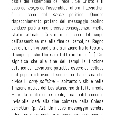
ossia dell’assemblea dei fedeli. Se Cristo è il
capo del
corpo
dell’assemblea, allora il
Leviathan
è il capo del
corpo
politico. Questo
rispecchiamento profano del messaggio paolino
conduce però a una precisa conseguenza: «nello
stato attuale, Cristo è il capo del corpo
dell’assemblea, ma, alla fine dei tempi, nel Regno
dei cieli, non vi sarà più distinzione fra la testa e
il corpo, perché Dio sarà tutto in tutti […] Ciò
significa che alla fine dei tempi la finzione
cefalica del Leviatano potrebbe essere cancellata
e il popolo ritrovare il suo corpo. La cesura che
divide il
body political
– soltanto visibile nella
finzione ottica del Leviatano, ma di fatto irreale
– e la moltitudine reale, ma politicamente
invisibile, sarà alla fine colmata nella Chiesa
perfetta» (p. 72). Un nuovo messaggio sembra
allora profilarsi quale cifra complessiva di questa