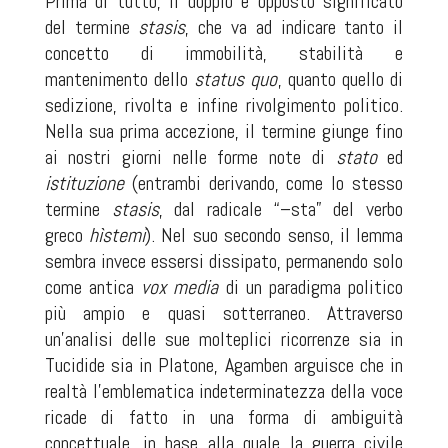
Prima di tutto, il doppio e opposto significato
del termine
stasis
, che va ad indicare tanto il
concetto di immobilità, stabilità e
mantenimento dello
status quo
, quanto quello di
sedizione, rivolta e infine rivolgimento politico.
Nella sua prima accezione, il termine giunge fino
ai nostri giorni nelle forme note di
stato
ed
istituzione
(entrambi derivando, come lo stesso
termine
stasis
, dal radicale “–sta” del verbo
greco
hìstemi
). Nel suo secondo senso, il lemma
sembra invece essersi dissipato, permanendo solo
come antica
vox media
di un paradigma politico
più ampio e quasi sotterraneo. Attraverso
un’analisi delle sue molteplici ricorrenze sia in
Tucidide sia in Platone, Agamben arguisce che in
realtà l’emblematica indeterminatezza della voce
ricade di fatto in una forma di ambiguità
concettuale, in base alla quale la guerra civile