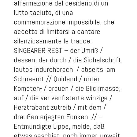
affermazione del desiderio di un
lutto taciuto, di una
commemorazione impossibile, che
accetta di limitarsi a cantare
silenziosamente le tracce:
SINGBARER REST – der Umriß /
dessen, der durch / die Sichelschrift
lautos indurchbrach, / abseits, am
Schneeort // Quirlend / unter
Kometen- / brauen / die Blickmasse,
auf / die ver venfisterte winzige /
Herztrabant zutreib / mit dem /
draußen erjagten Funken. // –
Entmündigte Lippe, melde, daß
etwas geschiet, noch immer, unweit