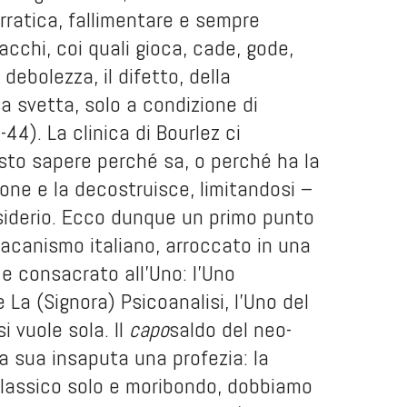
erratica, fallimentare e sempre
acchi, coi quali gioca, cade, gode,
 debolezza, il difetto, della
ssa svetta, solo a condizione di
44). La clinica di Bourlez ci
sto sapere perché sa, o perché ha la
ione e la decostruisce, limitandosi –
siderio. Ecco dunque un primo punto
lacanismo italiano, arroccato in una
e consacrato all’Uno: l’Uno
 La (Signora) Psicoanalisi, l’Uno del
 vuole sola. Il
capo
saldo del neo-
a sua insaputa una profezia: la
classico solo e moribondo, dobbiamo