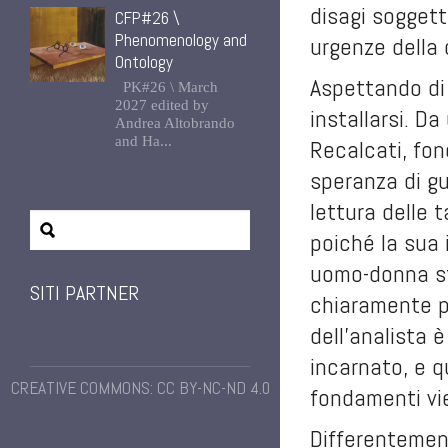
disagi soggett
CFP#26 \
Phenomenology and
urgenze della 
Ontology
Aspettando di 
PK#26 \ March
2027 edited by
installarsi. D
Andrea Altobrando
and Ha...
Recalcati, fon
speranza di gu
lettura delle 
poiché la sua 
uomo-donna str
SITI PARTNER
chiaramente pa
dell’analista 
incarnato, e q
CREATIVE COMMONS: CC BY-NC-ND 4.0
fondamenti vi
Differentement