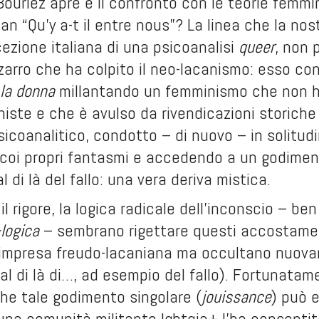
Bourlez apre è il confronto con le teorie femmin
an “Qu’y a-t il entre nous”? La linea che la no
cezione italiana di una psicoanalisi
queer
, non
arro che ha colpito il neo-lacanismo: esso cons
la donna
millantando un femminismo che non h
ste e che è avulso da rivendicazioni storiche 
coanalitico, condotto – di nuovo – in solitudin
oi propri fantasmi e accedendo a un godimen
l di là del fallo: una vera deriva mistica.
 il rigore, la logica radicale dell’inconscio – b
-logica
– sembrano rigettare questi accostament
l’impresa freudo-lacaniana ma occultano nuovam
 al di là di…, ad esempio del fallo). Fortunatame
he tale godimento singolare (
jouissance
) può 
 una comunità militante lgbtqia+ l’ha consentit