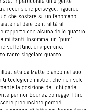
iste, in particolare un urgente
stra recensione persegue, riguardo
 può che sostare su un fenomeno
iste nel dare centralità al
a rapporto con alcuna delle quattro
e militanti. Insomma, un “puro”
e sul lettino, una-per-una,
to tanto singolare quanto
en illustrata da Matte Blanco nel suo
i teologici e mistici, che non solo
ente la posizione del “chi parla”
nte per noi, Bourlez corregge il tiro
essere pronunciato perché
o, e decenni di lotte gay hanno fatto