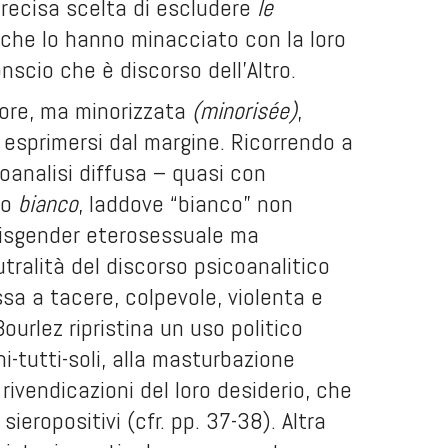
recisa scelta di escludere
le
, che lo hanno minacciato con la loro
onscio che è discorso dell’Altro.
ore, ma minorizzata
(minorisée)
,
 esprimersi dal margine. Ricorrendo a
oanalisi diffusa – quasi con
mo
bianco
, laddove “bianco” non
 cisgender eterosessuale ma
tralità del discorso psicoanalitico
a a tacere, colpevole, violenta e
ourlez ripristina un uso politico
ni-tutti-soli, alla masturbazione
 rivendicazioni del loro desiderio, che
sieropositivi (cfr. pp. 37-38). Altra