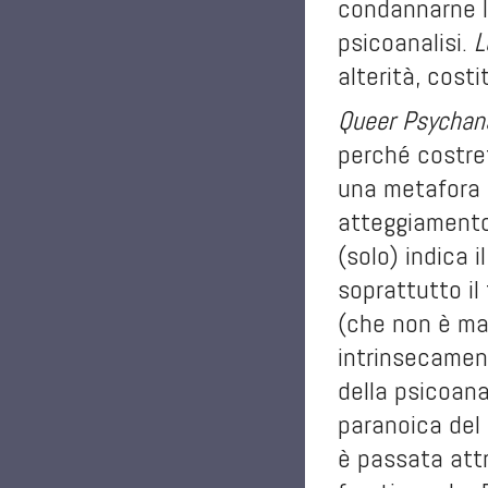
condannarne l
psicoanalisi.
L
alterità, costi
Queer Psychan
perché costret
una metafora d
atteggiamento
(solo) indica
soprattutto il
(che non è ma
intrinsecamen
della psicoanal
paranoica del l
è passata attra