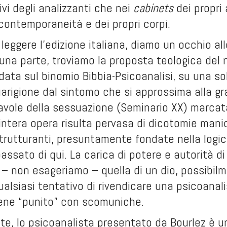
ivi degli analizzanti che nei
cabinets
dei propri
contemporaneità e dei propri corpi.
leggere l’edizione italiana, diamo un occhio al
a una parte, troviamo la proposta teologica de
data sul binomio Bibbia-Psicoanalisi, su una sol
arigione dal sintomo che si approssima alla gra
tavole della sessuazione (Seminario XX) marcat
intera opera risulta pervasa di dicotomie mani
utturanti, presuntamente fondate nella logica
ssato di qui. La carica di potere e autorità di
è – non esageriamo – quella di un dio, possibil
ualsiasi tentativo di rivendicare una psicoanali
ene “punito” con scomuniche.
e, lo psicoanalista presentato da Bourlez è un