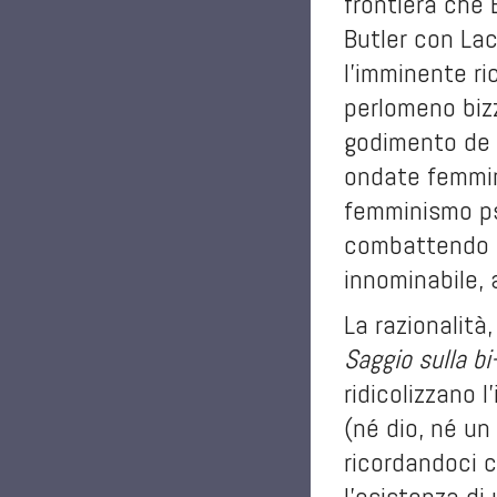
frontiera che 
Butler con Lac
l’imminente ri
perlomeno bizz
godimento de
ondate femmini
femminismo psi
combattendo c
innominabile, a
La razionalità,
Saggio sulla bi
ridicolizzano 
(né dio, né un
ricordandoci c
l’esistenza di