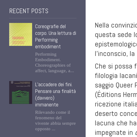
RECENT POSTS
Nella convinzi
Coreografie del
corpo. Una lettura di
questa sede lo
Performing
epistemologico
embodiment
l'inconscio, la
Performing
Embodiment.
Che si possa f
Choreographies of
affect, language, a...
filologia lac
saggio
Queer 
L’accadere dei fini.
Pensare una finalità
(Éditions Herma
(davvero)
ricezione ital
immanente
deserto concet
Rilevando come il
fenomeno del
lacuna che ha 
vivente abbia sempre
opposto ...
impegnate in