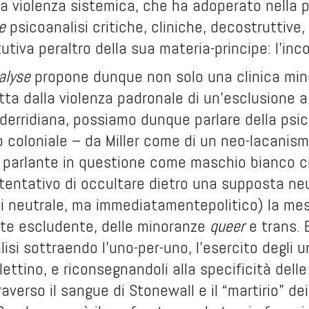
a violenza sistemica, che ha adoperato nella p
e
psicoanalisi critiche, cliniche, decostruttive
tutiva peraltro della sua materia-principe: l’inc
alyse
propone dunque non solo una clinica min
ta dalla violenza padronale di un’esclusione a
erridiana, possiamo dunque parlare della psic
 coloniale – da Miller come di un neo-lacanis
 il parlante in questione come maschio bianco
 tentativo di occultare dietro una supposta neu
i neutrale, ma immediatamentepolitico) la mess
te escludente, delle minoranze
queer
e trans. B
isi sottraendo l’uno-per-uno, l’esercito degli u
ettino, e riconsegnandoli alla specificità delle
verso il sangue di Stonewall e il “martirio” dei 