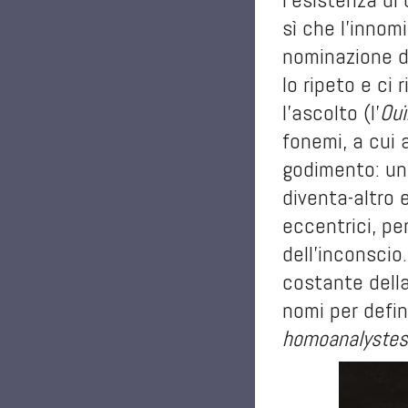
sì che l’innom
nominazione d
lo ripeto e ci 
l’ascolto (l’
Ouï
fonemi, a cui 
godimento: un
diventa-altro e
eccentrici, pe
dell’inconscio
costante della
nomi per defin
homoanalystes