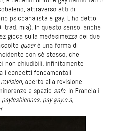
cobaleno, attraverso atti di
ono psicoanalista e gay. L’ho detto,
19, trad. mia). In questo senso, anche
lez gioca sulla medesimezza dei due
’ascolto
queer
è una forma di
ncidente con sé stesso, che
ci non chiudibili, infinitamente
ca i concetti fondamentali
 revision
, aperta alla revisione
 minoranze e spazio
safe
. In Francia i
,
psylesbiennes
,
psy gay.e.s
,
r
.