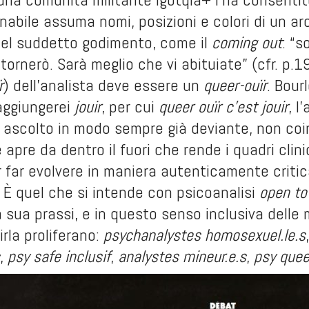
inabile assuma nomi, posizioni e colori di un ar
el suddetto godimento, come il
coming out
: “s
ritornerò. Sarà meglio che vi abituiate” (cfr. p.
r
) dell’analista deve essere un
queer-ouïr
. Bour
aggiungerei
jouir
, per cui
queer ouïr c’est jouir
, l
 ascolto in modo sempre già deviante, non coi
 apre da dentro il fuori che rende i quadri clini
r far evolvere in maniera autenticamente criti
. È quel che si intende con psicoanalisi
open to
 sua prassi, e in questo senso inclusiva delle
irla proliferano:
psychanalystes homosexuel.le.s
,
psy safe
inclusif
,
analystes mineur.e.s
,
psy quee