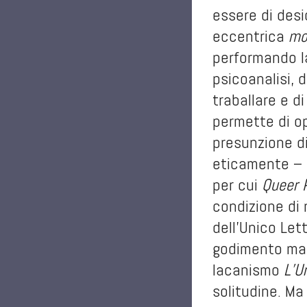
essere di desi
eccentrica
mo
performando la 
psicoanalisi, 
traballare e d
permette di o
presunzione di
eticamente – 
per cui
Queer 
condizione di 
dell’Unico Let
godimento mast
lacanismo
L’U
solitudine. M