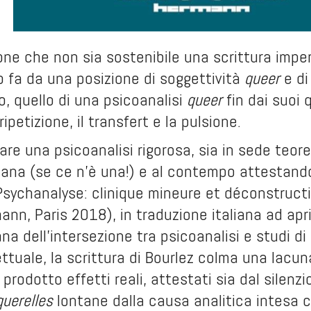
one che non sia sostenibile una scrittura imper
 fa da una posizione di soggettività
queer
e di
, quello di una psicoanalisi
queer
fin dai suoi 
 ripetizione, il transfert e la pulsione.
are una psicoanalisi rigorosa, sia in sede teore
aniana (se ce n’è una!) e al contempo attestan
Psychanalyse: clinique mineure et déconstruct
nn, Paris 2018), in traduzione italiana ad april
iana dell’intersezione tra psicoanalisi e studi d
tuale, la scrittura di Bourlez colma una lacun
prodotto effetti reali, attestati sia dal silenzi
querelles
lontane dalla causa analitica intesa 