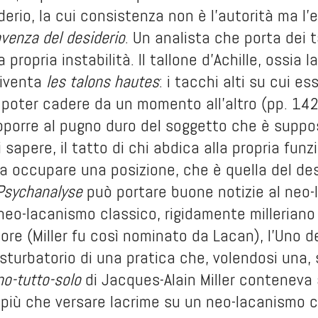
derio, la cui consistenza non è l’autorità ma l’
venza del desiderio
. Un analista che porta dei t
propria instabilità. Il tallone d’Achille, ossia la
diventa
les talons hautes
: i tacchi alti su cui e
i poter cadere da un momento all’altro (pp. 142-
pporre al pugno duro del soggetto che è suppo
 sapere, il tatto di chi abdica alla propria funz
a occupare una posizione, che è quella del de
Psychanalyse
può portare buone notizie al neo-
neo-lacanismo classico, rigidamente milleriano 
tore (Miller fu così nominato da Lacan), l’Uno de
urbatorio di una pratica che, volendosi una, si
no-tutto-solo
di Jacques-Alain Miller conteneva 
a più che versare lacrime su un neo-lacanismo 