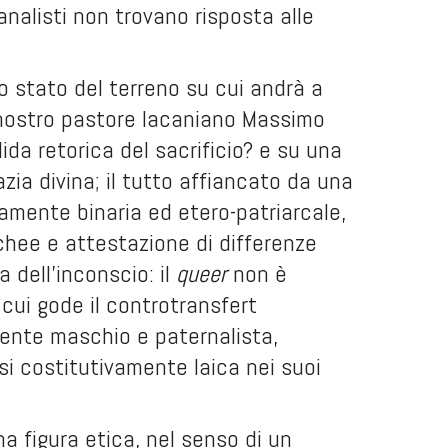
 analisti non trovano risposta alle
lo stato del terreno su cui andrà a
l nostro pastore lacaniano Massimo
ida retorica del sacrificio? e su una
zia divina; il tutto affiancato da una
amente binaria ed etero-patriarcale,
chee e attestazione di differenze
 dell’inconscio: il
queer
non è
 cui gode il controtransfert
mente maschio e paternalista,
si costitutivamente laica nei suoi
a figura etica, nel senso di un