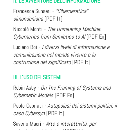
II. LE AVVENTURE DELL'INFORMAZIONE
Francesca Sunseri -
“Ciberneretica”
simondoniana
[PDF It]
Niccolò Monti -
The Unmeaning Machine.
Cybernetics from Semiotics to AI
[PDF En]
Luciano Boi -
I diversi livelli di informazione e
comunicazione nel mondo vivente e la
costruzione del significato
[PDF It]
III. L'USO DEI SISTEMI
Robin Asby -
On The Framing of Systems and
Cybernetic Models
[PDF En]
Paolo Capriati -
Autopoiesi dei sistemi politici: il
caso Cybersyn
[PDF It]
Saverio Macrì -
Arte e interattività: per