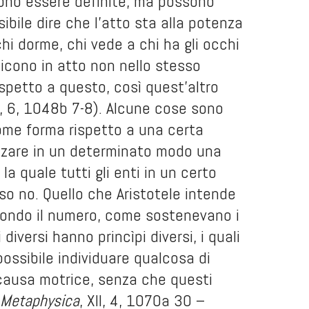
ssono essere definite, ma possono
ibile dire che l’atto sta alla potenza
hi dorme, chi vede a chi ha gli occhi
dicono in atto non nello stesso
spetto a questo, così quest’altro
X, 6, 1048b 7-8). Alcune cose sono
come forma rispetto a una certa
lizzare in un determinato modo una
la quale tutti gli enti in un certo
so no. Quello che Aristotele intende
secondo il numero, come sostenevano i
diversi hanno princìpi diversi, i quali
ossibile individuare qualcosa di
a causa motrice, senza che questi
Metaphysica
, XII, 4, 1070a 30 –