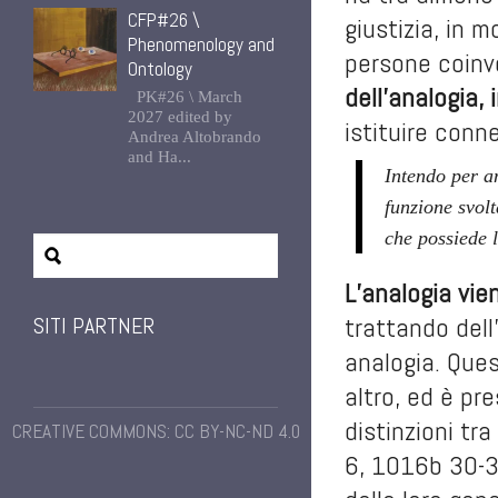
CFP#26 \
giustizia, in m
Phenomenology and
persone coinvo
Ontology
dell’analogia,
PK#26 \ March
2027 edited by
istituire conn
Andrea Altobrando
and Ha...
Intendo per a
funzione svol
che possiede l
L’analogia vie
trattando dell’
SITI PARTNER
analogia. Ques
altro, ed è pr
distinzioni tra
CREATIVE COMMONS: CC BY-NC-ND 4.0
6, 1016b 30-35