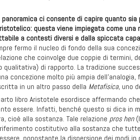
panoramica ci consente di capire quanto sia p
ristotelico: questa viene impiegata come una 
tabile a contesti diversi e dalla spiccata capa
e fermo il nucleo di fondo della sua concezion
elazione che coinvolge due coppie di termini, de
 qualitativa) di rapporto. La tradizione successi
una concezione molto più ampia dell’analogia, 
critta in un altro passo della
Metafisica
, uno d
 quarto libro Aristotele esordisce affermando c
nto essere. Infatti, benché questo si dica in mo
a, cioè alla sostanza. Tale relazione
pros hen
(
l riferimento costitutivo alla sostanza che tut
’essere, nonostante la dispersione dei modi in 