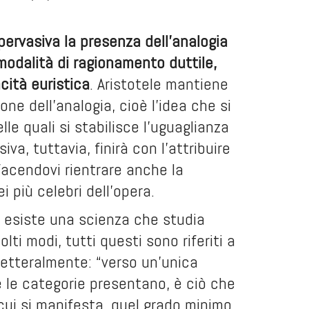
ervasiva la presenza dell’analogia
modalità di ragionamento duttile,
cità euristica
. Aristotele mantiene
e dell’analogia, cioè l’idea che si
lle quali si stabilisce l’uguaglianza
va, tuttavia, finirà con l’attribuire
facendovi rientrare anche la
ei più celebri dell’opera.
he esiste una scienza che studia
lti modi, tutti questi sono riferiti a
letteralmente: “verso un’unica
te le categorie presentano, è ciò che
cui si manifesta, quel grado minimo