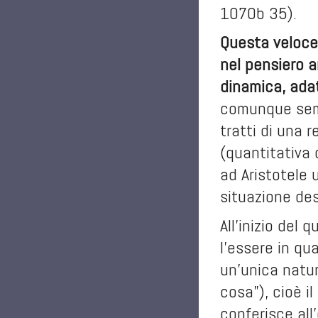
1070b 35).
Questa veloce 
nel pensiero a
dinamica, adat
comunque sempr
tratti di una r
(quantitativa o
ad Aristotele 
situazione des
All’inizio del
l’essere in qua
un’unica natur
cosa”), cioè i
conferisce all