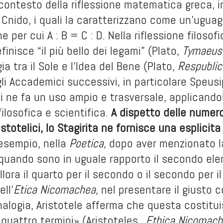
contesto della riflessione matematica greca, i
Cnido, i quali la caratterizzano come un’uguagli
 per cui A : B = C : D. Nella riflessione filosof
finisce “il più bello dei legami” (Plato,
Tymaeus
a tra il Sole e l’Idea del Bene (Plato,
Respublic
gli Accademici successivi, in particolare Speusi
ti ne fa un uso ampio e trasversale, applicandol
ilosofica e scientifica.
A dispetto delle numer
ristotelici, lo Stagirita ne fornisce una esplici
 esempio, nella
Poetica
, dopo aver menzionato l
quando sono in uguale rapporto il secondo eleme
allora il quarto per il secondo o il secondo per i
ll’
Etica Nicomachea
, nel presentare il giusto
alogia, Aristotele afferma che questa costituis
quattro termini» (Aristoteles.,
Ethica Nicomac