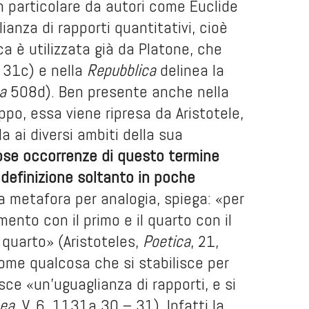
n particolare da autori come Euclide
anza di rapporti quantitativi, cioè
ica è utilizzata già da Platone, che
31c) e nella
Repubblica
delinea la
a
508d). Ben presente anche nella
ppo, essa viene ripresa da Aristotele,
a ai diversi ambiti della sua
ose occorrenze di questo termine
ta definizione soltanto in poche
a metafora per analogia, spiega: «per
nto con il primo e il quarto con il
l quarto» (Aristoteles,
Poetica
, 21,
 come qualcosa che si stabilisce per
ce «un’uguaglianza di rapporti, e si
hea
, V, 6, 1131a 30 – 31). Infatti la