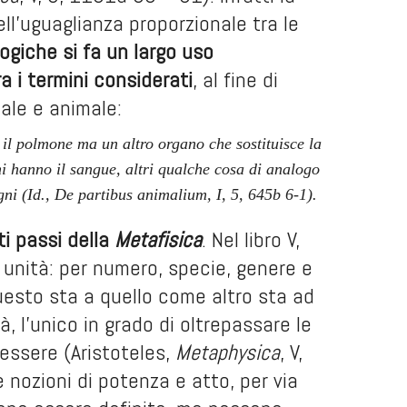
nell’uguaglianza proporzionale tra le
logiche si fa un largo uso
a i termini considerati
, al fine di
tale e animale:
il polmone ma un altro organo che sostituisce la
i hanno il sangue, altri qualche cosa di analogo
gni (Id.,
De partibus animalium,
I, 5, 645b 6-1).
i passi della
Metafisica
. Nel libro V,
di unità: per numero, specie, genere e
questo sta a quello come altro sta ad
, l’unico in grado di oltrepassare le
l’essere (Aristoteles,
Metaphysica
, V,
 nozioni di potenza e atto, per via