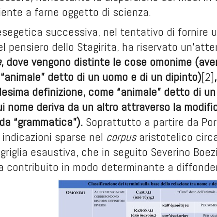
ciente a farne oggetto di scienza.
esegetica successiva, nel tentativo di fornire u
l pensiero dello Stagirita, ha riservato un’att
e
, dove vengono distinte le cose omonime (ave
“animale” detto di un uomo e di un dipinto)
[2]
esima definizione, come “animale” detto di un
ui nome deriva da un altro attraverso la modif
da “grammatica”).
Soprattutto a partire da Por
 indicazioni sparse nel
corpus
aristotelico circa
 griglia esaustiva, che in seguito Severino B
ha contribuito in modo determinante a diffonder