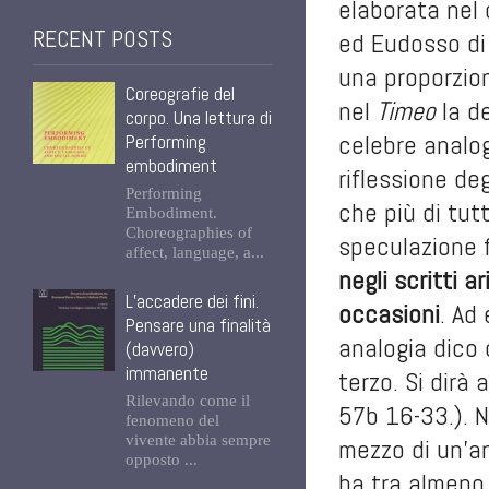
elaborata nel 
RECENT POSTS
ed Eudosso di 
una proporzione
Coreografie del
nel
Timeo
la de
corpo. Una lettura di
celebre analogi
Performing
embodiment
riflessione de
Performing
che più di tut
Embodiment.
Choreographies of
speculazione f
affect, language, a...
negli scritti a
L’accadere dei fini.
occasioni
. Ad
Pensare una finalità
analogia dico 
(davvero)
immanente
terzo. Si dirà 
Rilevando come il
57b 16-33.). Ne
fenomeno del
vivente abbia sempre
mezzo di un’an
opposto ...
ha tra almeno 