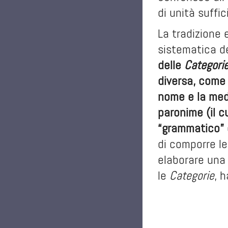
di unità suffi
La tradizione 
sistematica de
delle
Categori
diversa, come 
nome e la med
paronime (il c
“grammatico” 
di comporre le
elaborare una
le
Categorie
, 