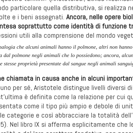
odo particolare quella distributiva, si realizza 
lte e i beni assegnati.
Ancora, nelle opere bio
 intesa soprattutto come identità di funzione tr
essioni utili alla comprensione del mondo vege
nalogia che alcuni animali hanno il polmone, altri non hanno 
ta dal polmone negli animali che lo possiedono; ancora, alcun
e stesse proprietà presentate dal sangue negli animali sangui
ne chiamata in causa anche in alcuni important
uno per sé, Aristotele distingue livelli diversi 
t’ultima è definita come la relazione per cui 
esentata come il tipo più ampio e debole di unità
 le categorie e così abbracciare la totalità del
). Nel libro IX si afferma esplicitamente che le