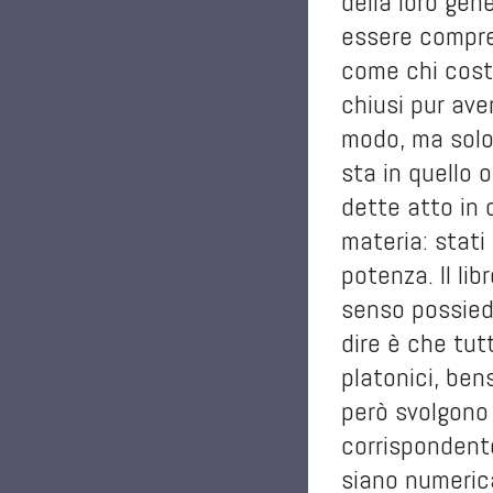
della loro gen
essere compres
come chi costr
chiusi pur ave
modo, ma solo 
sta in quello 
dette atto in 
materia: stati
potenza. Il lib
senso possiedo
dire è che tut
platonici, bens
però svolgono 
corrispondente
siano numerica