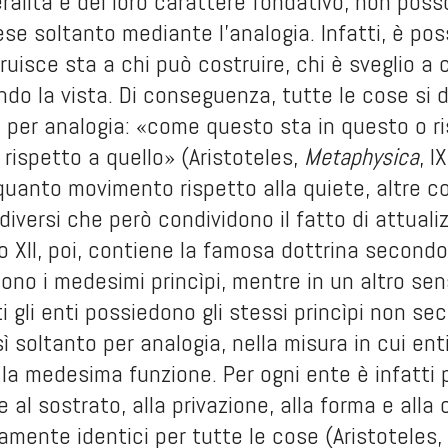
eralità e del loro carattere fondativo, non po
e soltanto mediante l’analogia. Infatti, è poss
uisce sta a chi può costruire, chi è sveglio a c
ndo la vista. Di conseguenza, tutte le cose si 
per analogia: «come questo sta in questo o ri
o rispetto a quello» (Aristoteles,
Metaphysica
, I
quanto movimento rispetto alla quiete, altre 
 diversi che però condividono il fatto di attua
ro XII, poi, contiene la famosa dottrina secondo 
no i medesimi princìpi, mentre in un altro sen
ti gli enti possiedono gli stessi princìpi non 
ì soltanto per analogia, nella misura in cui enti 
la medesima funzione. Per ogni ente è infatti p
 al sostrato, alla privazione, alla forma e all
mente identici per tutte le cose (Aristoteles,