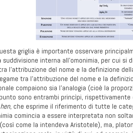
 questa griglia è importante osservare principa
 suddivisione interna all’omonimia, per cui si 
ra l’attribuzione del nome e la definizione del
legame tra l’attribuzione del nome e la definizio
nale compaiono sia l’analogia (cioè la proporzi
il punto sono entrambi princìpi, rispettivamente 
 hen
, che esprime il riferimento di tutte le cat
nimia comincia a essere interpretata non solta
(così come la intendeva Aristotele), ma, pla