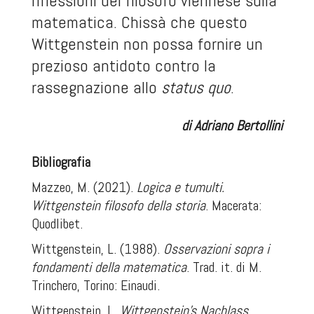
riflessioni del filosofo viennese sulla
matematica. Chissà che questo
Wittgenstein non possa fornire un
prezioso antidoto contro la
rassegnazione allo
status quo
.
di Adriano Bertollini
Bibliografia
Mazzeo, M. (2021)
.
Logica e tumulti.
Wittgenstein filosofo della storia
. Macerata:
Quodlibet.
Wittgenstein, L. (1988).
Osservazioni sopra i
fondamenti della matematica
. Trad. it. di M.
Trinchero, Torino: Einaudi.
Wittgenstein, L.
Wittgenstein’s Nachlass
,