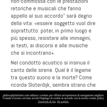
non-commossa con le prestazioni
retoriche e musicali che fanno
appello al suo accordo” sarà degno
della vita: «essere soggetto vuol dire
soprattutto: poter, in primo luogo e
più spesso, resistere alle immagini,
ai testi, ai discorsi e alle musiche
che si incontrano».
Nel condotto acustico si insinua il
canto delle sirene. Qual è il legame
tra questo suono e la morte? Come
ricorda Sloterdijk, sembra strano che
la questione del
come
si muoia
philosophykitchen.com utilizza i cookies per offrirti un'esperienza di navigazione migliore.
ascoltando le sirene non sia mai
Usando il nostro servizio accetti l'impiego di cookie in accordo con la nostra cookie policy.
Scoprine di più
Ho capito.
.
stata discussa, come se fosse un