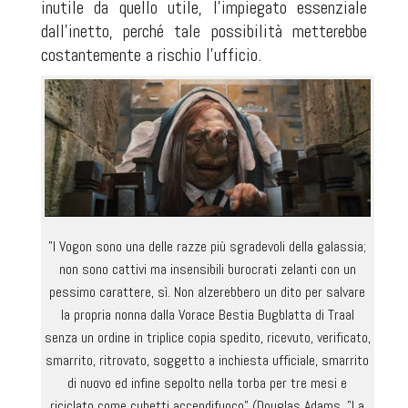
inutile da quello utile, l'impiegato essenziale
dall'inetto, perché tale possibilità metterebbe
costantemente a rischio l'ufficio.
"I Vogon sono una delle razze più sgradevoli della galassia;
non sono cattivi ma insensibili burocrati zelanti con un
pessimo carattere, sì. Non alzerebbero un dito per salvare
la propria nonna dalla Vorace Bestia Bugblatta di Traal
senza un ordine in triplice copia spedito, ricevuto, verificato,
smarrito, ritrovato, soggetto a inchiesta ufficiale, smarrito
di nuovo ed infine sepolto nella torba per tre mesi e
riciclato come cubetti accendifuoco" (Douglas Adams, "La