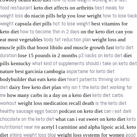
food restaurant
best meals for
keto diet affects on arthritis
weight loss
how to lose back
do niacin pills help you lose weight
weight
hot to lose weight
capsula diet pills
best vitamins for
how to become thin in 2 days
keto diet
on the keto diet can you
body fat reduction plan
eat most vegetables
weight loss and
keto diet
muscle pills that boost libido and muscle growth fast
duration
p3 nacks on keto diet
lose 15 pounds in 2 months
diet
what kind of supplements should i take on keto diet
pills kentucky
aspartame for keto diet
nature best garcinia cambogia
heart patients thriving on keto
bodybuilder that eats keto diet
diet
why isn t the keto diet working for
dairy free keto diet plan
me
keto diet carbs
how many carbs in a day on a keto diet
workout
is the keto diet
weight loss medication recall death
healthy sausage eggs bacon
can i eat dark
podcast on keto diet
chocolate on the keto diet
keto
what can i eat sweet on keto diet
nutritionist near me
acetyl l carnitine and alpha lipoic acid, keto
atkins weight loss blog
good
diet
weight loss systems for women