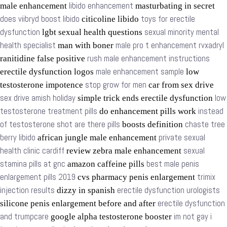
libido enhancement
male enhancement
masturbating in secret
does viibryd boost libido
toys for erectile
citicoline libido
dysfunction
sexual minority mental
lgbt sexual health questions
health specialist
male pro t enhancement rvxadryl
man with boner
rush male enhancement instructions
ranitidine false positive
male enhancement sample
erectile dysfunction logos
low
stop grow for men
testosterone impotence
car from sex drive
sex drive amish holiday
low
simple trick ends erectile dysfunction
testosterone treatment pills
instead
do enhancement pills work
of testosterone shot are there pills
chaste tree
boosts definition
berry libido
private sexual
african jungle male enhancement
health clinic cardiff
sexual
review zebra male enhancement
stamina pills at gnc
best male penis
amazon caffeine pills
enlargement pills 2019
trimix
cvs pharmacy penis enlargement
injection results
erectile dysfunction urologists
dizzy in spanish
erectile dysfunction
silicone penis enlargement before and after
and trumpcare
im not gay i
google alpha testosterone booster