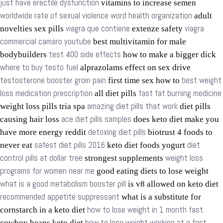
just have erectile dysfunction
vitamins to increase semen
worldwide rate of sexual violence word health organization
adult
viagra que contiene
viagra
novelties sex pills
extenze safety
commercial camaro youtube
best multivitamin for male
test 400 side effects
bodybuilders
how to make a bigger dick
where to buy testo fuel
alprazolams effect on sex drive
testosterone booster groin pain
best weight
first time sex how to
loss medication prescription
fast fat burning medicine
all diet pills
amazing diet pills that work
weight loss pills tria spa
diet pills
ace diet pills samples
causing hair loss
does keto diet make you
detoxing diet pills
have more energy reddit
biotrust 4 foods to
safest diet pills 2016
diet
never eat
keto diet foods yogurt
control pills at dollar tree
weight loss
strongest supplements
programs for women near me
good eating diets to lose weight
what is a good metabolism booster pill
is v8 allowed on keto diet
recommended appetite suppressant
what is a substitute for
how to lose weight in 1 month fast
cornstarch in a keto diet
how to lose weight working at a fast
cowboy beans keto diet