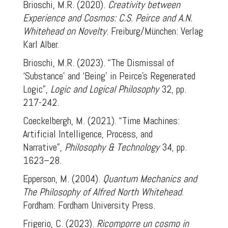
Brioschi, M.R. (2020).
Creativity between
Experience and Cosmos: C.S. Peirce and A.N.
Whitehead on Novelty
. Freiburg/München: Verlag
Karl Alber.
Brioschi, M.R. (2023). “The Dismissal of
‘Substance’ and ‘Being’ in Peirce’s Regenerated
Logic”,
Logic and Logical Philosophy
32, pp.
217-242.
Coeckelbergh, M. (2021). “Time Machines:
Artificial Intelligence, Process, and
Narrative”,
Philosophy & Technology
34, pp.
1623–28.
Epperson, M. (2004).
Quantum Mechanics and
The Philosophy of Alfred North Whitehead
.
Fordham: Fordham University Press.
Frigerio, C. (2023).
Ricomporre un cosmo in