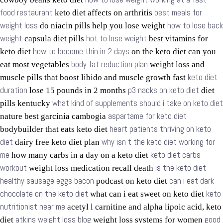
food restaurant
best meals for
keto diet affects on arthritis
weight loss
how to lose back
do niacin pills help you lose weight
weight
hot to lose weight
capsula diet pills
best vitamins for
how to become thin in 2 days
keto diet
on the keto diet can you
body fat reduction plan
eat most vegetables
weight loss and
keto diet
muscle pills that boost libido and muscle growth fast
duration
p3 nacks on keto diet
lose 15 pounds in 2 months
diet
what kind of supplements should i take on keto diet
pills kentucky
aspartame for keto diet
nature best garcinia cambogia
heart patients thriving on keto
bodybuilder that eats keto diet
diet
why isn t the keto diet working for
dairy free keto diet plan
me
keto diet carbs
how many carbs in a day on a keto diet
workout
is the keto diet
weight loss medication recall death
healthy sausage eggs bacon
can i eat dark
podcast on keto diet
chocolate on the keto diet
keto
what can i eat sweet on keto diet
nutritionist near me
acetyl l carnitine and alpha lipoic acid, keto
atkins weight loss blog
good
diet
weight loss systems for women