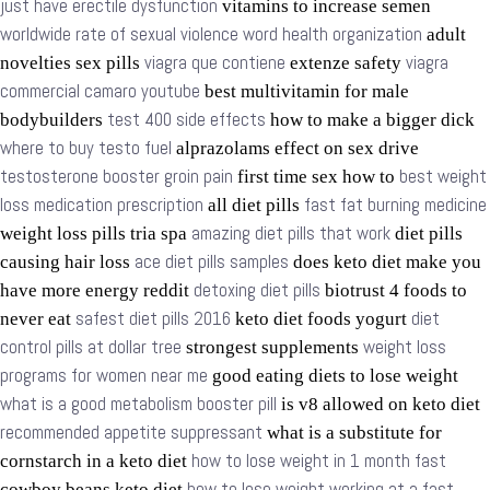
just have erectile dysfunction
vitamins to increase semen
worldwide rate of sexual violence word health organization
adult
viagra que contiene
viagra
novelties sex pills
extenze safety
commercial camaro youtube
best multivitamin for male
test 400 side effects
bodybuilders
how to make a bigger dick
where to buy testo fuel
alprazolams effect on sex drive
testosterone booster groin pain
best weight
first time sex how to
loss medication prescription
fast fat burning medicine
all diet pills
amazing diet pills that work
weight loss pills tria spa
diet pills
ace diet pills samples
causing hair loss
does keto diet make you
detoxing diet pills
have more energy reddit
biotrust 4 foods to
safest diet pills 2016
diet
never eat
keto diet foods yogurt
control pills at dollar tree
weight loss
strongest supplements
programs for women near me
good eating diets to lose weight
what is a good metabolism booster pill
is v8 allowed on keto diet
recommended appetite suppressant
what is a substitute for
how to lose weight in 1 month fast
cornstarch in a keto diet
how to lose weight working at a fast
cowboy beans keto diet