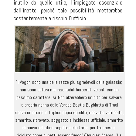
inutile da quello utile, l'impiegato essenziale
dall'inetto, perché tale possibilità metterebbe
costantemente a rischio l'ufficio.
"I Vogon sono una delle razze più sgradevoli della galassia;
non sono cattivi ma insensibili burocrati zelanti con un
pessimo carattere, sì. Non alzerebbero un dito per salvare
la propria nonna dalla Vorace Bestia Bugblatta di Traal
senza un ordine in triplice copia spedito, ricevuto, verificato,
smarrito, ritrovato, soggetto a inchiesta ufficiale, smarrito
di nuovo ed infine sepolto nella torba per tre mesi e
riciclato come cubetti accendifuoco" (Douglas Adams, "La