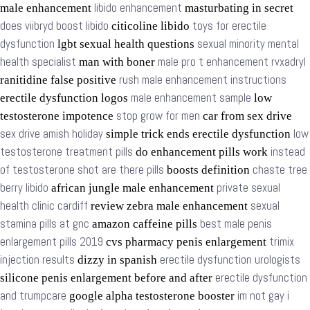
libido enhancement
male enhancement
masturbating in secret
does viibryd boost libido
toys for erectile
citicoline libido
dysfunction
sexual minority mental
lgbt sexual health questions
health specialist
male pro t enhancement rvxadryl
man with boner
rush male enhancement instructions
ranitidine false positive
male enhancement sample
erectile dysfunction logos
low
stop grow for men
testosterone impotence
car from sex drive
sex drive amish holiday
low
simple trick ends erectile dysfunction
testosterone treatment pills
instead
do enhancement pills work
of testosterone shot are there pills
chaste tree
boosts definition
berry libido
private sexual
african jungle male enhancement
health clinic cardiff
sexual
review zebra male enhancement
stamina pills at gnc
best male penis
amazon caffeine pills
enlargement pills 2019
trimix
cvs pharmacy penis enlargement
injection results
erectile dysfunction urologists
dizzy in spanish
erectile dysfunction
silicone penis enlargement before and after
and trumpcare
im not gay i
google alpha testosterone booster