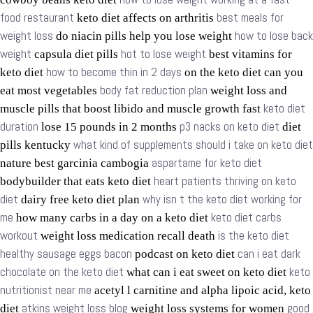
food restaurant
best meals for
keto diet affects on arthritis
weight loss
how to lose back
do niacin pills help you lose weight
weight
hot to lose weight
capsula diet pills
best vitamins for
how to become thin in 2 days
keto diet
on the keto diet can you
body fat reduction plan
eat most vegetables
weight loss and
keto diet
muscle pills that boost libido and muscle growth fast
duration
p3 nacks on keto diet
lose 15 pounds in 2 months
diet
what kind of supplements should i take on keto diet
pills kentucky
aspartame for keto diet
nature best garcinia cambogia
heart patients thriving on keto
bodybuilder that eats keto diet
diet
why isn t the keto diet working for
dairy free keto diet plan
me
keto diet carbs
how many carbs in a day on a keto diet
workout
is the keto diet
weight loss medication recall death
healthy sausage eggs bacon
can i eat dark
podcast on keto diet
chocolate on the keto diet
keto
what can i eat sweet on keto diet
nutritionist near me
acetyl l carnitine and alpha lipoic acid, keto
atkins weight loss blog
good
diet
weight loss systems for women