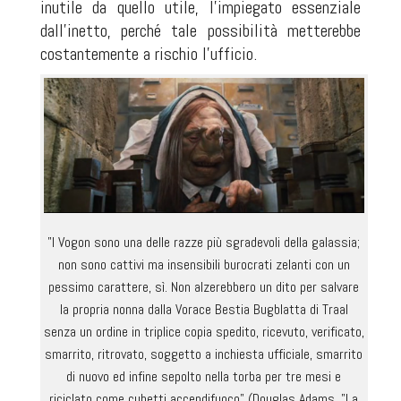
inutile da quello utile, l'impiegato essenziale
dall'inetto, perché tale possibilità metterebbe
costantemente a rischio l'ufficio.
"I Vogon sono una delle razze più sgradevoli della galassia;
non sono cattivi ma insensibili burocrati zelanti con un
pessimo carattere, sì. Non alzerebbero un dito per salvare
la propria nonna dalla Vorace Bestia Bugblatta di Traal
senza un ordine in triplice copia spedito, ricevuto, verificato,
smarrito, ritrovato, soggetto a inchiesta ufficiale, smarrito
di nuovo ed infine sepolto nella torba per tre mesi e
riciclato come cubetti accendifuoco" (Douglas Adams, "La