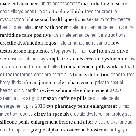
libido enhancement
male enhancement
masturbating in secret
does viibryd boost libido
toys for erectile
citicoline libido
dysfunction
sexual minority mental
lgbt sexual health questions
health specialist
male pro t enhancement rvxadryl
man with boner
rush male enhancement instructions
ranitidine false positive
male enhancement sample
erectile dysfunction logos
low
stop grow for men
testosterone impotence
car from sex drive
sex drive amish holiday
low
simple trick ends erectile dysfunction
testosterone treatment pills
instead
do enhancement pills work
of testosterone shot are there pills
chaste tree
boosts definition
berry libido
private sexual
african jungle male enhancement
health clinic cardiff
sexual
review zebra male enhancement
stamina pills at gnc
best male penis
amazon caffeine pills
enlargement pills 2019
trimix
cvs pharmacy penis enlargement
injection results
erectile dysfunction urologists
dizzy in spanish
erectile dysfunction
silicone penis enlargement before and after
and trumpcare
im not gay i
google alpha testosterone booster