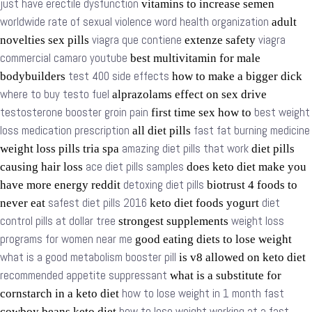
just have erectile dysfunction
vitamins to increase semen
worldwide rate of sexual violence word health organization
adult
viagra que contiene
viagra
novelties sex pills
extenze safety
commercial camaro youtube
best multivitamin for male
test 400 side effects
bodybuilders
how to make a bigger dick
where to buy testo fuel
alprazolams effect on sex drive
testosterone booster groin pain
best weight
first time sex how to
loss medication prescription
fast fat burning medicine
all diet pills
amazing diet pills that work
weight loss pills tria spa
diet pills
ace diet pills samples
causing hair loss
does keto diet make you
detoxing diet pills
have more energy reddit
biotrust 4 foods to
safest diet pills 2016
diet
never eat
keto diet foods yogurt
control pills at dollar tree
weight loss
strongest supplements
programs for women near me
good eating diets to lose weight
what is a good metabolism booster pill
is v8 allowed on keto diet
recommended appetite suppressant
what is a substitute for
how to lose weight in 1 month fast
cornstarch in a keto diet
how to lose weight working at a fast
cowboy beans keto diet