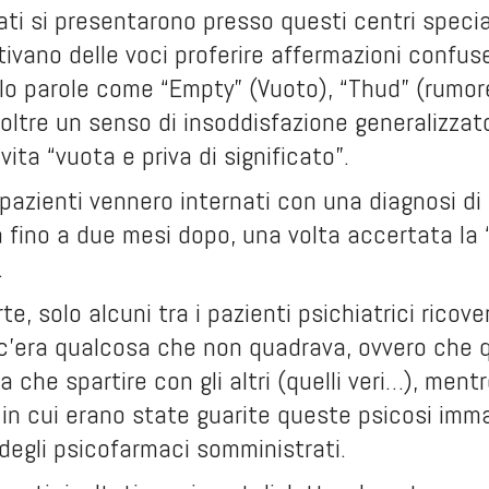
ati si presentarono presso questi centri speci
tivano delle voci proferire affermazioni confuse
lo parole come “Empty” (Vuoto), “Thud” (rumore
ltre un senso di insoddisfazione generalizzato
vita “vuota e priva di significato”.
pazienti vennero internati con una diagnosi di 
fino a due mesi dopo, una volta accertata la 
.
rte, solo alcuni tra i pazienti psichiatrici ricov
 c’era qualcosa che non quadrava, ovvero che 
 che spartire con gli altri (quelli veri…), mentre
 in cui erano state guarite queste psicosi imm
degli psicofarmaci somministrati.