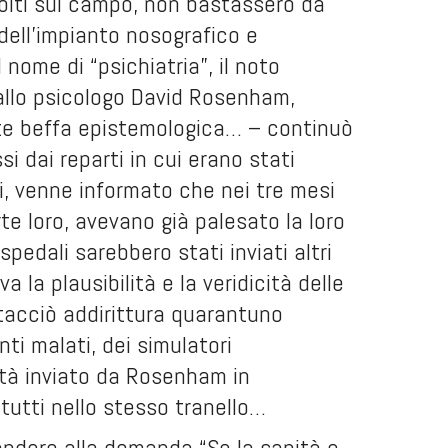
colti sul campo, non bastassero da
 dell’impianto nosografico e
 nome di “psichiatria”, il noto
allo psicologo David Rosenham,
nte beffa epistemologica… – continuò
i dai reparti in cui erano stati
ti, venne informato che nei tre mesi
rte loro, avevano già palesato la loro
spedali sarebbero stati inviati altri
la plausibilità e la veridicità delle
 tacciò addirittura quarantuno
ti malati, dei simulatori
altà inviato da Rosenham in
 tutti nello stesso tranello…
ondere alla domanda “Se la sanità e