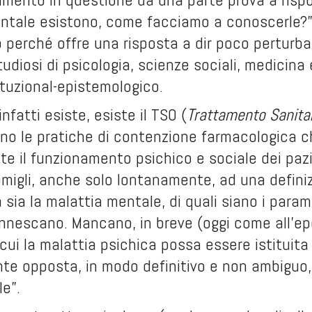
entale esistono, come facciamo a conoscerle?”
o perché offre una risposta a dir poco pertur
udiosi di psicologia, scienze sociali, medicina e
ituzional-epistemologico.
infatti esiste, esiste il TSO (
Trattamento Sanitar
no le pratiche di contenzione farmacologica 
nte il funzionamento psichico e sociale dei paz
migli, anche solo lontanamente, ad una definizi
a sia la malattia mentale, di quali siano i param
innescano. Mancano, in breve (oggi come all’e
er cui la malattia psichica possa essere istitui
te opposta, in modo definitivo e non ambiguo, 
le”.