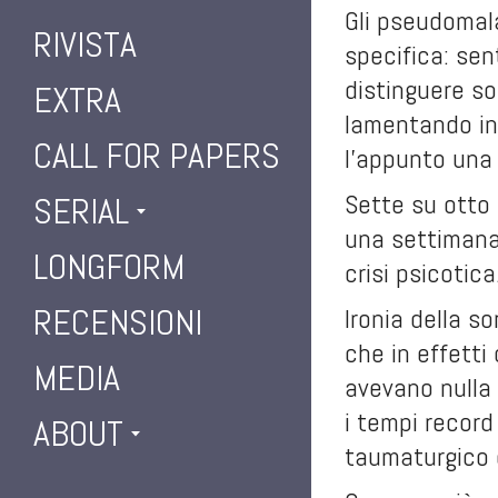
Gli pseudomal
RIVISTA
specifica: sen
distinguere so
EXTRA
lamentando ino
CALL FOR PAPERS
l’appunto una 
Sette su otto 
SERIAL
una settimana 
LONGFORM
crisi psicotica
RECENSIONI
Ironia della so
che in effetti
MEDIA
avevano nulla a
i tempi record
ABOUT
taumaturgico 