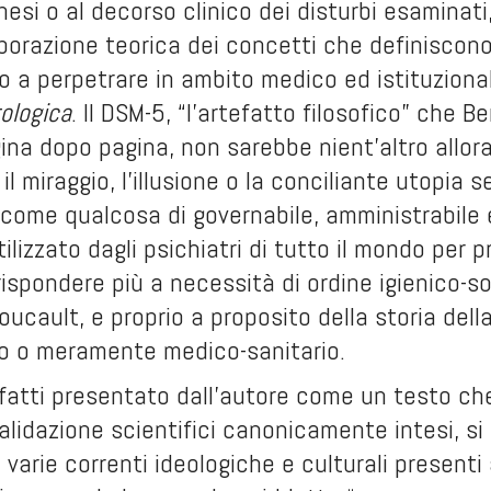
nesi o al decorso clinico dei disturbi esaminati
laborazione teorica dei concetti che definiscono
to a perpetrare in ambito medico ed istituziona
ologica
. Il DSM-5, “l’artefatto filosofico” che 
ina dopo pagina, non sarebbe nient’altro allor
 il miraggio, l’illusione o la conciliante utopia
come qualcosa di governabile, amministrabile e
ilizzato dagli psichiatri di tutto il mondo per p
spondere più a necessità di ordine igienico-so
oucault, e proprio a proposito della storia dell
co o meramente medico-sanitario.
nfatti presentato dall’autore come un testo che
alidazione scientifici canonicamente intesi, si 
 varie correnti ideologiche e culturali presenti