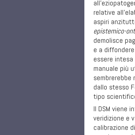
all’eziopatoge
relative all’e
aspiri anzitut
epistemico-ont
demolisce pag
e a diffondere
essere intesa 
manuale più ut
sembrerebbe ri
dallo stesso F
tipo scientifi
Il DSM viene i
veridizione e v
calibrazione di