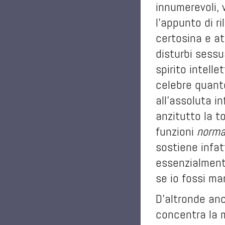
innumerevoli, 
l’appunto di r
certosina e at
disturbi sessu
spirito intell
celebre quanto
all’assoluta i
anzitutto la to
funzioni
norma
sostiene infat
essenzialmente
se io fossi ma
D’altronde anc
concentra la m