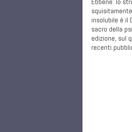
Ebbene: lo str
squisitamente
insolubile è il
sacro della ps
edizione, sul 
recenti pubbli