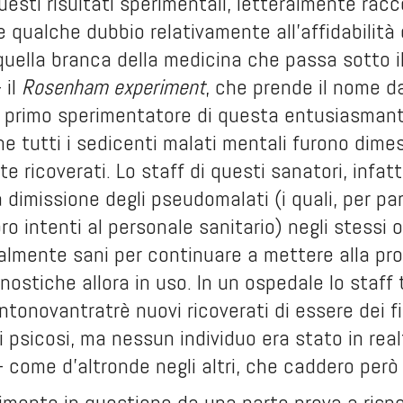
esti risultati sperimentali, letteralmente rac
re qualche dubbio relativamente all’affidabilità
 quella branca della medicina che passa sotto il
 il
Rosenham experiment
, che prende il nome d
 il primo sperimentatore di questa entusiasma
 tutti i sedicenti malati mentali furono dimess
 ricoverati. Lo staff di questi sanatori, infat
a dimissione degli pseudomalati (i quali, per pa
oro intenti al personale sanitario) negli stessi o
almente sani per continuare a mettere alla prova 
nostiche allora in uso. In un ospedale lo staff
ntonovantratrè nuovi ricoverati di essere dei fin
i psicosi, ma nessun individuo era stato in re
 – come d’altronde negli altri, che caddero però
rimento in questione da una parte prova a risp