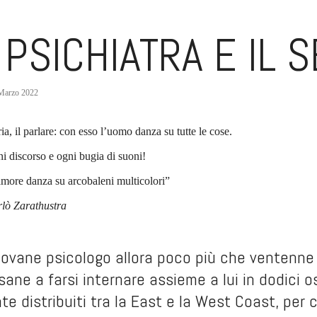
 PSICHIATRA E IL 
Marzo 2022
ia, il parlare: con esso l’uomo danza su tutte le cose.
 discorso e ogni bugia di suoni!
 amore danza su arcobaleni multicolori”
rlò Zarathustra
iovane psicologo allora poco più che ventenne
ne a farsi internare assieme a lui in dodici os
 distribuiti tra la East e la West Coast, per 