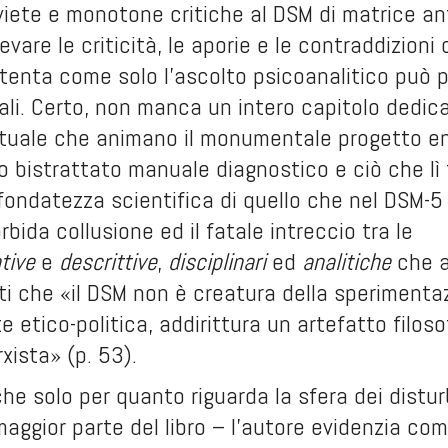
viete e monotone critiche al DSM di matrice ant
ilevare le criticità, le aporie e le contraddizio
tenta come solo l’ascolto psicoanalitico può p
ali. Certo, non manca un intero capitolo dedicato
ettuale che animano il monumentale progetto e
 bistrattato manuale diagnostico e ciò che lì t
nfondatezza scientifica di quello che nel DSM-5 
rbida collusione ed il fatale intreccio tra le
tive
e
descrittive
,
disciplinari
ed
analitiche
che a
ti che «il DSM non è creatura della sperimenta
 etico-politica, addirittura un artefatto filosof
rxista» (p. 53).
he solo per quanto riguarda la sfera dei disturb
aggior parte del libro – l’autore evidenzia come