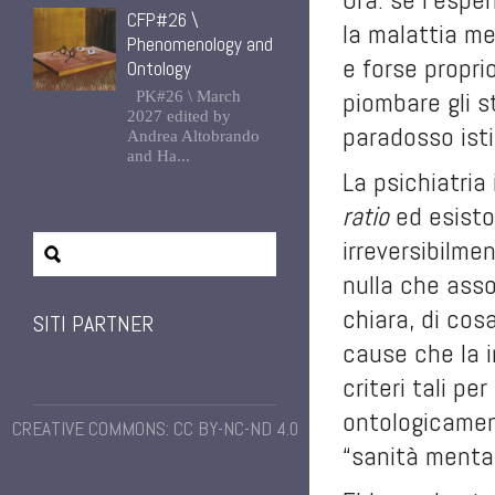
CFP#26 \
la malattia m
Phenomenology and
e forse propri
Ontology
piombare gli st
PK#26 \ March
2027 edited by
paradosso ist
Andrea Altobrando
and Ha...
La psichiatria 
ratio
ed esisto
irreversibilme
nulla che asso
chiara, di cos
SITI PARTNER
cause che la 
criteri tali p
ontologicamen
CREATIVE COMMONS: CC BY-NC-ND 4.0
“sanità menta