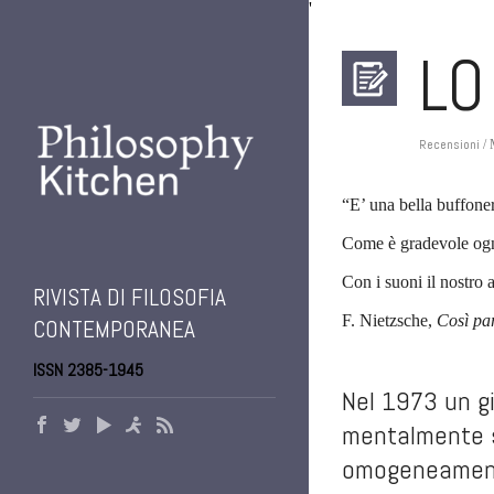
'
LO
Recensioni
/ 
“E’ una bella buffoner
Come è gradevole ogni
Con i suoni il nostro
RIVISTA DI FILOSOFIA
F. Nietzsche,
Così pa
CONTEMPORANEA
.
ISSN 2385-1945
Nel 1973 un g
mentalmente sa
omogeneamente