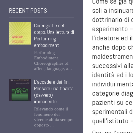
Come se già qu
soli a insinua
RECENT POSTS
dottrinario di
Coreografie del
esperimento –
corpo. Una lettura di
l’ideatore ed
Performing
embodiment
anche dopo che
Performing
maldestramente
Embodiment.
Choreographies of
successivi all
affect, language, a...
identità ed i l
L’accadere dei fini.
individui ment
Pensare una finalità
categorie diag
(davvero)
pazienti su ce
immanente
Rilevando come il
sperimentali d
fenomeno del
quell’istituto
vivente abbia sempre
opposto ...
Ora: se l’espe