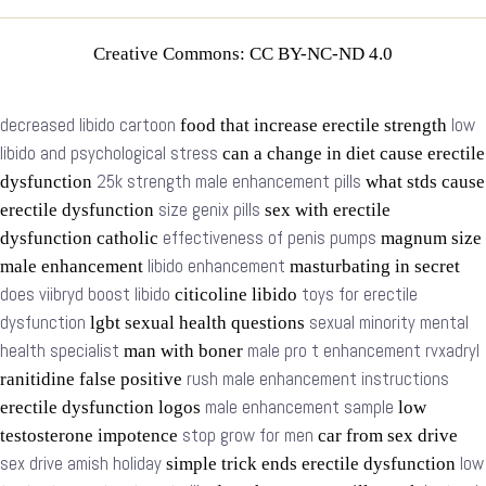
Creative Commons: CC BY-NC-ND 4.0
decreased libido cartoon
low
food that increase erectile strength
libido and psychological stress
can a change in diet cause erectile
25k strength male enhancement pills
dysfunction
what stds cause
size genix pills
erectile dysfunction
sex with erectile
effectiveness of penis pumps
dysfunction catholic
magnum size
libido enhancement
male enhancement
masturbating in secret
does viibryd boost libido
toys for erectile
citicoline libido
dysfunction
sexual minority mental
lgbt sexual health questions
health specialist
male pro t enhancement rvxadryl
man with boner
rush male enhancement instructions
ranitidine false positive
male enhancement sample
erectile dysfunction logos
low
stop grow for men
testosterone impotence
car from sex drive
sex drive amish holiday
low
simple trick ends erectile dysfunction