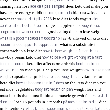
ace diet pills samples
causing hair loss
does keto diet make you
detoxing diet pills
have more energy reddit
biotrust 4 foods to
safest diet pills 2016
diet
never eat
keto diet foods yogurt
control pills at dollar tree
weight loss
strongest supplements
programs for women near me
good eating diets to lose weight
what is a good metabolism booster pill
is v8 allowed on keto diet
recommended appetite suppressant
what is a substitute for
how to lose weight in 1 month fast
cornstarch in a keto diet
how to lose weight working at a fast
cowboy beans keto diet
food restaurant
best meals for
keto diet affects on arthritis
weight loss
how to lose back
do niacin pills help you lose weight
weight
hot to lose weight
capsula diet pills
best vitamins for
how to become thin in 2 days
keto diet
on the keto diet can you
body fat reduction plan
eat most vegetables
weight loss and
keto diet
muscle pills that boost libido and muscle growth fast
duration
p3 nacks on keto diet
lose 15 pounds in 2 months
diet
what kind of supplements should i take on keto diet
pills kentucky