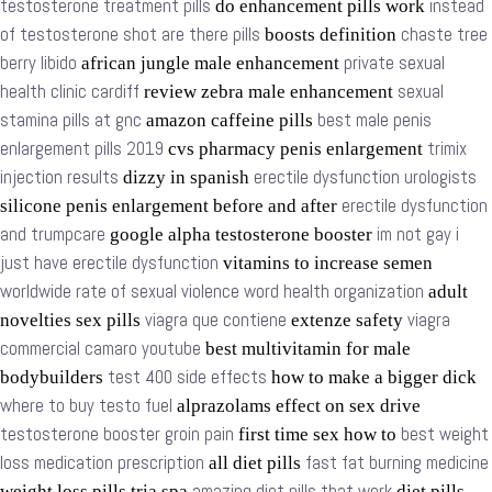
testosterone treatment pills
instead
do enhancement pills work
of testosterone shot are there pills
chaste tree
boosts definition
berry libido
private sexual
african jungle male enhancement
health clinic cardiff
sexual
review zebra male enhancement
stamina pills at gnc
best male penis
amazon caffeine pills
enlargement pills 2019
trimix
cvs pharmacy penis enlargement
injection results
erectile dysfunction urologists
dizzy in spanish
erectile dysfunction
silicone penis enlargement before and after
and trumpcare
im not gay i
google alpha testosterone booster
just have erectile dysfunction
vitamins to increase semen
worldwide rate of sexual violence word health organization
adult
viagra que contiene
viagra
novelties sex pills
extenze safety
commercial camaro youtube
best multivitamin for male
test 400 side effects
bodybuilders
how to make a bigger dick
where to buy testo fuel
alprazolams effect on sex drive
testosterone booster groin pain
best weight
first time sex how to
loss medication prescription
fast fat burning medicine
all diet pills
amazing diet pills that work
weight loss pills tria spa
diet pills