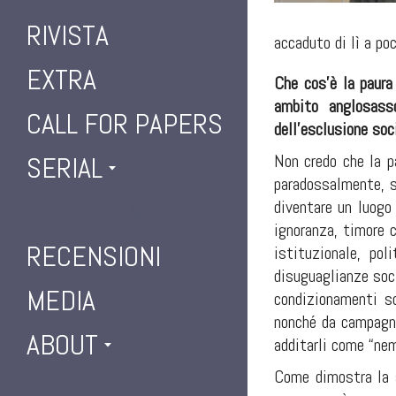
RIVISTA
accaduto di lì a poc
EXTRA
Che cos’è la paura 
ambito anglosasso
CALL FOR PAPERS
dell’esclusione soc
Non credo che la p
SERIAL
paradossalmente, si
LONGFORM
diventare un luogo 
ignoranza, timore 
RECENSIONI
istituzionale, po
disuguaglianze soci
MEDIA
condizionamenti so
nonché da campagne
ABOUT
additarli come “nemi
Come dimostra la s