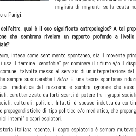
migliaia di migranti sulla costa no
o a Parigi.
dell’altro, qual è il suo significato antropologico? A tal pro
ne che sembrano rivelare un rapporto profondo a livello
iale?
aura, intesa come sentimento spontaneo, sia il movente princi
 usa il termine “xenofobia” per nominare il rifiuto e/o il dis
comune, talvolta messo al servizio di un’interpretazione del r
che sempre susciterebbe l’
Altro
. E’ una teoria spontanea riduz
litica, mediatica del razzismo e sembra ignorare che es
ali, caratterizzato da forti scarti di potere fra i gruppi social
ciali, culturali, politici. Infatti, è spesso indotta da conti
 propagandistiche di tipo politico e/o mediatico, che propo
ci interni” o capri espiatori.
toria italiana recente, il capro espiatorio è sempre mutevo