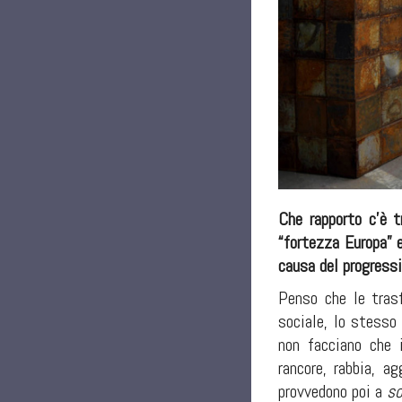
Che rapporto c’è t
“fortezza Europa” 
causa del progress
Penso che le trasf
sociale, lo stesso
non facciano che i
rancore, rabbia, a
provvedono poi a
so