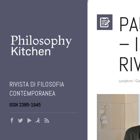
'
PA
– 
RI
Longform
/ Ge
RIVISTA DI FILOSOFIA
CONTEMPORANEA
ISSN 2385-1945