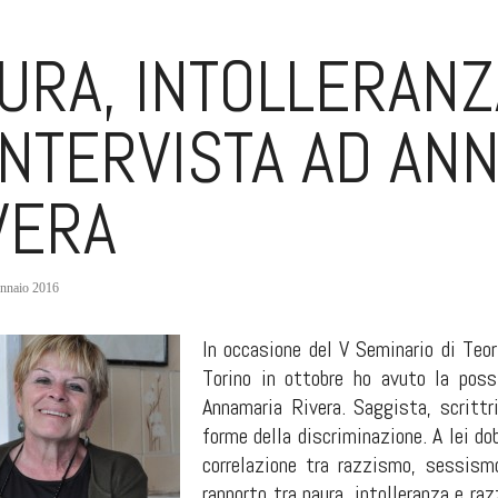
URA, INTOLLERANZ
INTERVISTA AD AN
VERA
nnaio 2016
In occasione del V Seminario di Teor
Torino in ottobre ho avuto la possi
Annamaria Rivera. Saggista, scrittr
forme della discriminazione. A lei do
correlazione tra razzismo, sessis
rapporto tra paura, intolleranza e raz