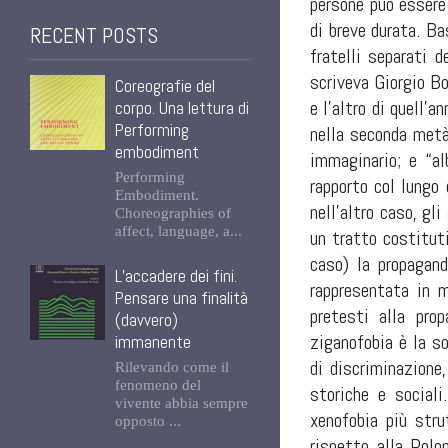
persone può essere
di breve durata. Ba
RECENT POSTS
fratelli separati 
scriveva Giorgio B
Coreografie del
e l’altro di quell’a
corpo. Una lettura di
Performing
nella seconda metà 
embodiment
immaginario; e “a
Performing
rapporto col lungo
Embodiment.
nell’altro caso, g
Choreographies of
affect, language, a...
un tratto costitut
caso) la propagand
L’accadere dei fini.
rappresentata in m
Pensare una finalità
pretesti alla pro
(davvero)
ziganofobia è la so
immanente
di discriminazione
Rilevando come il
fenomeno del
storiche e social
vivente abbia sempre
xenofobia più stru
opposto ...
rispetto alla Polo