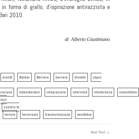
n forma di giallo, d’ispirazione antirazzista e
 Bari 2010.
di
Alberto Giustiniano
Arendt
Balibar
Barriera
barriere
blindati
capro
razione
indesiderabili
integrazione
intervista
intolleranza
islamofobia
mici
scontro di
terrore
terrorismo
trasmormazione
xenofobia
Next Post →