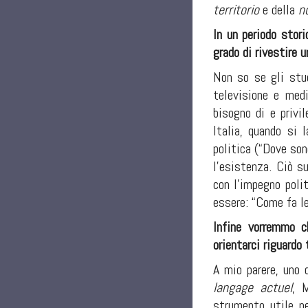
territorio
e della
n
In un periodo stor
grado di rivestire u
Non so se gli stud
televisione e med
bisogno di e privi
Italia, quando si 
politica (“Dove son
l’esistenza. Ciò su
con l’impegno poli
essere: “Come fa le
Infine vorremmo c
orientarci riguardo
A mio parere, uno 
langage actuel
, 
strumento utile pe