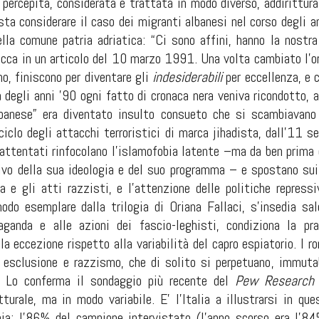
 percepita, considerata e trattata in modo diverso, addirittur
sta considerare il caso dei migranti albanesi nel corso degli 
della comune patria adriatica: “Ci sono affini, hanno la nostr
occa in un articolo del 10 marzo 1991. Una volta cambiato l’or
nno, finiscono per diventare gli
indesiderabili
per eccellenza, e c
degli anni ’90 ogni fatto di cronaca nera veniva ricondotto, a
lbanese” era diventato insulto consueto che si scambiavano 
 ciclo degli attacchi terroristici di marca jihadista, dall’1
li attentati rinfocolano l’islamofobia latente –ma da ben pri
ivo della sua ideologia e del suo programma – e spostano sui 
a e gli atti razzisti, e l’attenzione delle politiche repressi
odo esemplare dalla trilogia di Oriana Fallaci, s’insedia sal
paganda e alle azioni dei fascio
-
leghisti, condiziona la pr
la eccezione rispetto alla variabilità del capro espiatorio. I 
, esclusione e razzismo, che di solito si perpetuano, immutab
i. Lo conferma il sondaggio più recente del
Pew Research 
tturale, ma in modo
variabile
.
E’ l’Italia a illustrarsi in 
nia: l’86% del campione intervistato (l’anno scorso era l’8