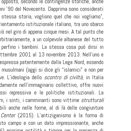
a opposto, secondo le contingenze storiche, anche
anni ’90 del Novecento. Dapprima sono considerati
a stessa storia, vogliono quel che noi vogliamo”,
ientamento istituzionale italiano, tra uno sbarco
iò nel giro di appena cinque mesi. A tal punto che
rbitrariamente, a un colpevole albanese del tutto
perfino i bambini. La stessa cosa può dirsi in
1 settembre 2001 al 13 novembre 2013. Nell’uno e
ma espressa patentemente dalla Lega Nord, essendo
musulmani (oggi si dice gli “islamici” e non per
ve. L’ideologia dello
scontro di civiltà
, in Italia
damente nell’immaginario collettivo, offre nuovi
assi repressiva e le politiche istituzionali. La
rom, i sinti, i camminanti sono vittime
strutturali
ili anche nelle forme, al di là delle congiunture
Center
(2015). L’antiziganismo è la forma di
questo campo e con un dato impressionante, anche
4%) esprime ostilità o timore per la presenza di