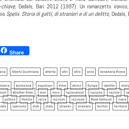
-chiave
, Dedalo, Bari 2012 (1997). Un romanzetto ironico, i
 mio
Spelix. Storia di gatti, di stranieri e di un delitto
,
Dedalo,
ok
ter
inkedIn
Share
ania
Alberto Giustiniano
alterità
altri
altro
anna
Annamaria Rivera
imarca
esclusione
espulsioni
etnia
etnico
Europa
identità
immig
zioni
Mondher Kilani
muri
muro
nazionalismi
nazismo
nazista
ne
politica
Polonia
razza
razzismi
razzismo
René Gallissot
rivera
ietà
specismo
stati
stato
stranieri
straniero
territori
territorio