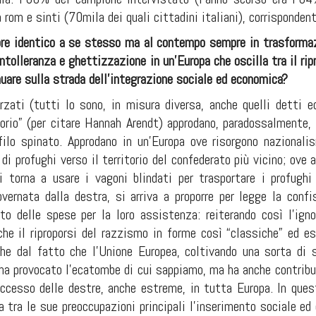
rom e sinti (70mila dei quali cittadini italiani), corrisponde
re identico a se stesso ma al contempo sempre in trasformazio
ntolleranza e ghettizzazione in un’Europa che oscilla tra il ri
nuare sulla strada dell’integrazione sociale ed economica?
rzati (tutti lo sono, in misura diversa, anche quelli detti ec
torio” (per citare Hannah Arendt) approdano, paradossalmente, 
 filo spinato. Approdano in un’Europa ove risorgono nazionali
i profughi verso il territorio del confederato più vicino; ove 
i torna a usare i vagoni blindati per trasportare i profughi o
vernata dalla destra, si arriva a proporre per legge la
confi
to
delle spese
per la loro assistenza: reiterando così l’ign
he il riproporsi del razzismo in forme così “classiche” ed esp
e dal fatto che l’Unione Europea, coltivando una sorta di 
 ha provocato l’ecatombe di cui sappiamo, ma ha anche contribu
successo delle destre, anche estreme, in tutta Europa. In qu
ia tra le sue preoccupazioni principali l’inserimento sociale e