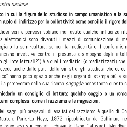
ostra nazione
.
ico in cui la figura dello studioso in campo umanistico e la 
n ruolo di indirizzo per la collettività come concilia il rigore d
iosi seri e pensosi abbiano mai avuto qualche influenza ril
ia elettronici sono divenuti i mezzi di comunicazione di ma
legiano la semi
-
cultura, se non la mediocrità e il conformis
lanciano invettive contro il presunto disimpegno degli inte
o gli intellettuali?”) è a quelli mediatici (o mediatizzati) che 
ccede anche dalle parti della sinistra: gli studiosi che cercano
tico” hanno poco spazio anche negli organi di stampa più a si
i a perseverare nella sua ricerca
engagée
nonostante questo c
hiederle un consiglio di lettura: qualche saggio o un rom
 temi complessi come il razzismo e le migrazioni
.
dei saggi più pregevoli di analisi del razzismo è quello di C
Mouton, Paris
-
La Haye, 1972, ripubblicato da Gallimard ne
r orientarsi sui concetti
-
chiave è: René Gallissot, Mondher