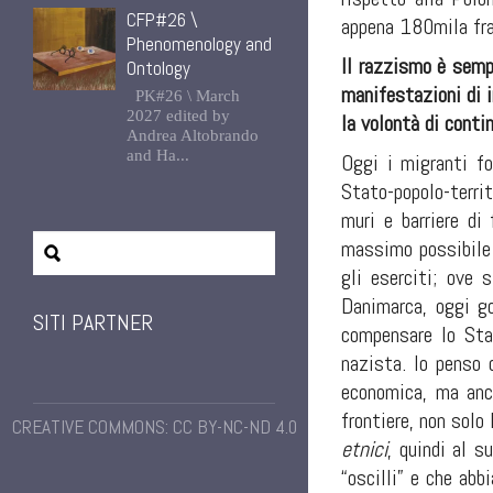
CFP#26 \
appena 180mila fra 
Phenomenology and
Il razzismo è semp
Ontology
manifestazioni di i
PK#26 \ March
2027 edited by
la volontà di conti
Andrea Altobrando
and Ha...
Oggi i migranti fo
Stato
-
popolo
-
terri
muri e barriere di
massimo possibile d
gli eserciti; ove s
Danimarca, oggi go
SITI PARTNER
compensare lo Sta
nazista. Io penso c
economica, ma anch
frontiere, non solo
CREATIVE COMMONS: CC BY-NC-ND 4.0
etnici
, quindi al 
“oscilli” e che abb