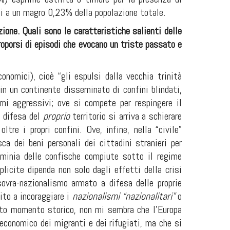
nti a un magro 0,23% della popolazione totale.
ne. Quali sono le caratteristiche salienti delle
proporsi di episodi che evocano un triste passato e
onomici), cioè “gli espulsi dalla vecchia trinità
in un continente disseminato di confini blindati,
smi aggressivi; ove si compete per respingere il
a difesa del
proprio
territorio si arriva a schierare
ltre i propri confini. Ove, infine, nella “civile”
sca dei beni personali
dei cittadini stranieri per
ominia delle confische compiute sotto il regime
licite dipenda non solo dagli effetti della crisi
sovra
-
nazionalismo armato a difesa delle proprie
ito a incoraggiare i
nazionalismi “nazionalitari”
o
esto momento storico, non mi sembra che l’Europa
d economico dei migranti e dei rifugiati, ma che si