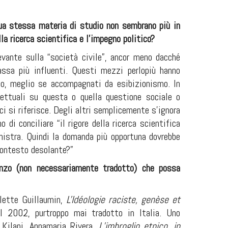
sua stessa materia di studio non sembrano più in
ella ricerca scientifica e l’impegno politico?
evante sulla “società civile”, ancor meno dacché
ssa più influenti. Questi mezzi perlopiù hanno
mo, meglio se accompagnati da esibizionismo. In
llettuali su questa o quella questione sociale o
ci si riferisce. Degli altri semplicemente s’ignora
 di conciliare “il rigore della ricerca scientifica
nistra. Quindi la domanda più opportuna dovrebbe
ontesto desolante?”
anzo (non necessariamente tradotto) che possa
olette Guillaumin,
L'Idéologie raciste, genèse et
l 2002, purtroppo mai tradotto in Italia. Uno
 Kilani, Annamaria Rivera,
L’imbroglio etnico, in