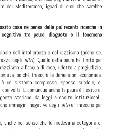
rd del Mediterraneo, ignari di quel che sarebbe
posito cosa ne pensa delle più recenti ricerche in
 cognitivo tra paura, disgusto e il fenomeno
pale dell’intolleranza e del razzismo (anche se,
prezzo degli
altri
). Quello della paura ha finito per
azzismo all’acqua di rose, ridotto a pregiudizio,
ionista, poiché trascura le dimensioni economica,
so è un sistema complesso, spesso subdolo, di
i coinvolti. E comunque anche la paura è l’esito di
ngenze storiche, da leggi e scelte istituzionali,
ngono immagini negative degli
altri
e finiscono per
le, anche nel senso che la medesima categoria di