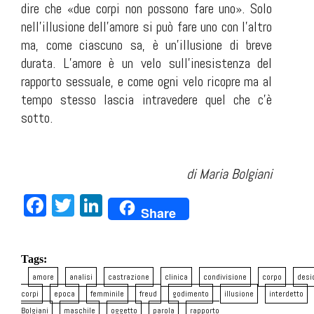
dire che «due corpi non possono fare uno». Solo
nell’illusione dell’amore si può fare uno con l’altro
ma, come ciascuno sa, è un’illusione di breve
durata. L’amore è un velo sull’inesistenza del
rapporto sessuale, e come ogni velo ricopre ma al
tempo stesso lascia intravedere quel che c’è
sotto.
di Maria Bolgiani
Facebook
Twitter
LinkedIn
Share
Tags:
amore
analisi
castrazione
clinica
condivisione
corpo
desi
corpi
epoca
femminile
freud
godimento
illusione
interdetto
Bolgiani
maschile
oggetto
parola
rapporto