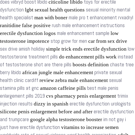
does viibryd boost libido
toys for erectile
citicoline libido
dysfunction
sexual minority mental
lgbt sexual health questions
health specialist
male pro t enhancement rvxadryl
man with boner
rush male enhancement instructions
ranitidine false positive
male enhancement sample
erectile dysfunction logos
low
stop grow for men
testosterone impotence
car from sex drive
sex drive amish holiday
low
simple trick ends erectile dysfunction
testosterone treatment pills
instead
do enhancement pills work
of testosterone shot are there pills
chaste tree
boosts definition
berry libido
private sexual
african jungle male enhancement
health clinic cardiff
sexual
review zebra male enhancement
stamina pills at gnc
best male penis
amazon caffeine pills
enlargement pills 2019
trimix
cvs pharmacy penis enlargement
injection results
erectile dysfunction urologists
dizzy in spanish
erectile dysfunction
silicone penis enlargement before and after
and trumpcare
im not gay i
google alpha testosterone booster
just have erectile dysfunction
vitamins to increase semen