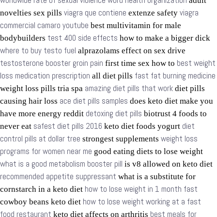
worldwide rate of sexual violence word health organization
adult
viagra que contiene
viagra
novelties sex pills
extenze safety
commercial camaro youtube
best multivitamin for male
test 400 side effects
bodybuilders
how to make a bigger dick
where to buy testo fuel
alprazolams effect on sex drive
testosterone booster groin pain
best weight
first time sex how to
loss medication prescription
fast fat burning medicine
all diet pills
amazing diet pills that work
weight loss pills tria spa
diet pills
ace diet pills samples
causing hair loss
does keto diet make you
detoxing diet pills
have more energy reddit
biotrust 4 foods to
safest diet pills 2016
diet
never eat
keto diet foods yogurt
control pills at dollar tree
weight loss
strongest supplements
programs for women near me
good eating diets to lose weight
what is a good metabolism booster pill
is v8 allowed on keto diet
recommended appetite suppressant
what is a substitute for
how to lose weight in 1 month fast
cornstarch in a keto diet
how to lose weight working at a fast
cowboy beans keto diet
food restaurant
best meals for
keto diet affects on arthritis