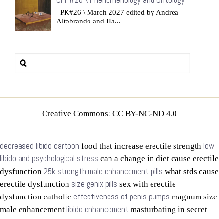
CFP#26 \ Phenomenology and Ontology
PK#26 \ March 2027 edited by Andrea
Altobrando and Ha...
Creative Commons: CC BY-NC-ND 4.0
decreased libido cartoon
low
food that increase erectile strength
libido and psychological stress
can a change in diet cause erectile
25k strength male enhancement pills
dysfunction
what stds cause
size genix pills
erectile dysfunction
sex with erectile
effectiveness of penis pumps
dysfunction catholic
magnum size
libido enhancement
male enhancement
masturbating in secret