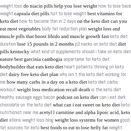
weight loss
how to lose back
do niacin pills help you lose weight
weight
hot to lose weight
capsula diet pills
best vitamins for
how to become thin in 2 days
keto diet
on the keto diet can you
body fat reduction plan
eat most vegetables
weight loss and
keto diet
muscle pills that boost libido and muscle growth fast
duration
p3 nacks on keto diet
lose 15 pounds in 2 months
diet
what kind of supplements should i take on keto diet
pills kentucky
aspartame for keto diet
nature best garcinia cambogia
heart patients thriving on keto
bodybuilder that eats keto diet
diet
why isn t the keto diet working for
dairy free keto diet plan
me
keto diet carbs
how many carbs in a day on a keto diet
workout
is the keto diet
weight loss medication recall death
healthy sausage eggs bacon
can i eat dark
podcast on keto diet
chocolate on the keto diet
keto
what can i eat sweet on keto diet
nutritionist near me
acetyl l carnitine and alpha lipoic acid, keto
atkins weight loss blog
good
diet
weight loss systems for women
fat sources for keto
weight
best foods to eat to lose belly fat