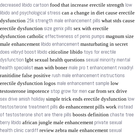
decreased libido cartoon
low
food that increase erectile strength
libido and psychological stress
can a change in diet cause erectile
25k strength male enhancement pills
dysfunction
what stds cause
size genix pills
erectile dysfunction
sex with erectile
effectiveness of penis pumps
dysfunction catholic
magnum size
libido enhancement
male enhancement
masturbating in secret
does viibryd boost libido
toys for erectile
citicoline libido
dysfunction
sexual minority mental
lgbt sexual health questions
health specialist
male pro t enhancement rvxadryl
man with boner
rush male enhancement instructions
ranitidine false positive
male enhancement sample
erectile dysfunction logos
low
stop grow for men
testosterone impotence
car from sex drive
sex drive amish holiday
low
simple trick ends erectile dysfunction
testosterone treatment pills
instead
do enhancement pills work
of testosterone shot are there pills
chaste tree
boosts definition
berry libido
private sexual
african jungle male enhancement
health clinic cardiff
sexual
review zebra male enhancement