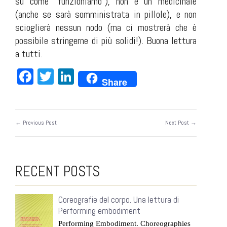
su come “funzioniamo”), non è un medicinale
(anche se sarà somministrata in pillole), e non
scioglierà nessun nodo (ma ci mostrerà che è
possibile stringerne di più solidi!). Buona lettura
a tutti.
Facebook
Twitter
LinkedIn
Share
← Previous Post
Next Post →
RECENT POSTS
Coreografie del corpo. Una lettura di
Performing embodiment
Performing Embodiment. Choreographies