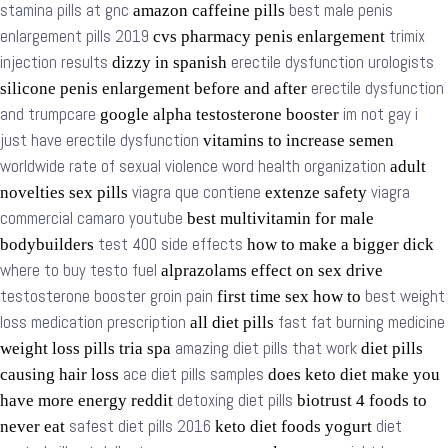
stamina pills at gnc
best male penis
amazon caffeine pills
enlargement pills 2019
trimix
cvs pharmacy penis enlargement
injection results
erectile dysfunction urologists
dizzy in spanish
erectile dysfunction
silicone penis enlargement before and after
and trumpcare
im not gay i
google alpha testosterone booster
just have erectile dysfunction
vitamins to increase semen
worldwide rate of sexual violence word health organization
adult
viagra que contiene
viagra
novelties sex pills
extenze safety
commercial camaro youtube
best multivitamin for male
test 400 side effects
bodybuilders
how to make a bigger dick
where to buy testo fuel
alprazolams effect on sex drive
testosterone booster groin pain
best weight
first time sex how to
loss medication prescription
fast fat burning medicine
all diet pills
amazing diet pills that work
weight loss pills tria spa
diet pills
ace diet pills samples
causing hair loss
does keto diet make you
detoxing diet pills
have more energy reddit
biotrust 4 foods to
safest diet pills 2016
diet
never eat
keto diet foods yogurt