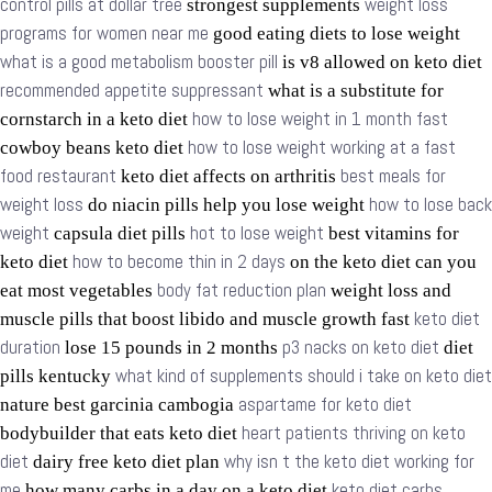
control pills at dollar tree
weight loss
strongest supplements
programs for women near me
good eating diets to lose weight
what is a good metabolism booster pill
is v8 allowed on keto diet
recommended appetite suppressant
what is a substitute for
how to lose weight in 1 month fast
cornstarch in a keto diet
how to lose weight working at a fast
cowboy beans keto diet
food restaurant
best meals for
keto diet affects on arthritis
weight loss
how to lose back
do niacin pills help you lose weight
weight
hot to lose weight
capsula diet pills
best vitamins for
how to become thin in 2 days
keto diet
on the keto diet can you
body fat reduction plan
eat most vegetables
weight loss and
keto diet
muscle pills that boost libido and muscle growth fast
duration
p3 nacks on keto diet
lose 15 pounds in 2 months
diet
what kind of supplements should i take on keto diet
pills kentucky
aspartame for keto diet
nature best garcinia cambogia
heart patients thriving on keto
bodybuilder that eats keto diet
diet
why isn t the keto diet working for
dairy free keto diet plan
me
keto diet carbs
how many carbs in a day on a keto diet