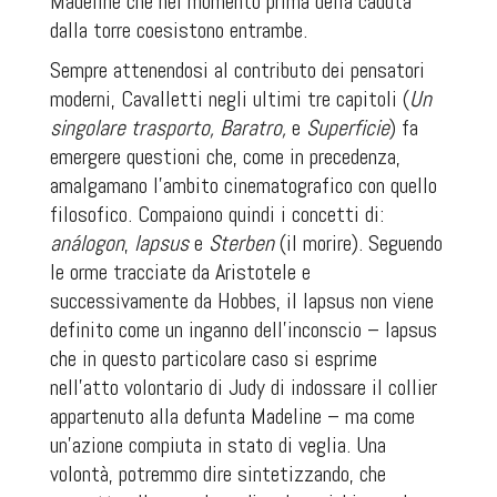
Madeline che nel momento prima della caduta
dalla torre coesistono entrambe.
Sempre attenendosi al contributo dei pensatori
moderni, Cavalletti negli ultimi tre capitoli (
Un
singolare trasporto, Baratro,
e
Superficie
) fa
emergere questioni che, come in precedenza,
amalgamano l’ambito cinematografico con quello
filosofico. Compaiono quindi i concetti di:
análogon
,
lapsus
e
Sterben
(il morire). Seguendo
le orme tracciate da Aristotele e
successivamente da Hobbes, il
lapsus
non viene
definito come un inganno dell’inconscio – lapsus
che in questo particolare caso si esprime
nell’atto volontario di Judy di indossare il collier
appartenuto alla defunta Madeline – ma come
un’azione compiuta in stato di veglia. Una
volontà, potremmo dire sintetizzando, che