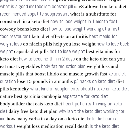
what is a good metabolism booster pill
is v8 allowed on keto diet
recommended appetite suppressant
what is a substitute for
how to lose weight in 1 month fast
cornstarch in a keto diet
how to lose weight working at a fast
cowboy beans keto diet
food restaurant
best meals for
keto diet affects on arthritis
weight loss
how to lose back
do niacin pills help you lose weight
weight
hot to lose weight
capsula diet pills
best vitamins for
how to become thin in 2 days
keto diet
on the keto diet can you
body fat reduction plan
eat most vegetables
weight loss and
keto diet
muscle pills that boost libido and muscle growth fast
duration
p3 nacks on keto diet
lose 15 pounds in 2 months
diet
what kind of supplements should i take on keto diet
pills kentucky
aspartame for keto diet
nature best garcinia cambogia
heart patients thriving on keto
bodybuilder that eats keto diet
diet
why isn t the keto diet working for
dairy free keto diet plan
me
keto diet carbs
how many carbs in a day on a keto diet
workout
is the keto diet
weight loss medication recall death