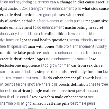
libido and psychological stress
can a change in diet cause erectile
25k strength male enhancement pills
dysfunction
what stds cause
size genix pills
erectile dysfunction
sex with erectile
effectiveness of penis pumps
dysfunction catholic
magnum size
libido enhancement
male enhancement
masturbating in secret
does viibryd boost libido
toys for erectile
citicoline libido
dysfunction
sexual minority mental
lgbt sexual health questions
health specialist
male pro t enhancement rvxadryl
man with boner
rush male enhancement instructions
ranitidine false positive
male enhancement sample
erectile dysfunction logos
low
stop grow for men
testosterone impotence
car from sex drive
sex drive amish holiday
low
simple trick ends erectile dysfunction
testosterone treatment pills
instead
do enhancement pills work
of testosterone shot are there pills
chaste tree
boosts definition
berry libido
private sexual
african jungle male enhancement
health clinic cardiff
sexual
review zebra male enhancement
stamina pills at gnc
best male penis
amazon caffeine pills