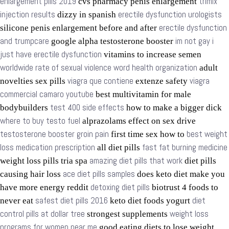
enlargement pills 2019
trimix
cvs pharmacy penis enlargement
injection results
erectile dysfunction urologists
dizzy in spanish
erectile dysfunction
silicone penis enlargement before and after
and trumpcare
im not gay i
google alpha testosterone booster
just have erectile dysfunction
vitamins to increase semen
worldwide rate of sexual violence word health organization
adult
viagra que contiene
viagra
novelties sex pills
extenze safety
commercial camaro youtube
best multivitamin for male
test 400 side effects
bodybuilders
how to make a bigger dick
where to buy testo fuel
alprazolams effect on sex drive
testosterone booster groin pain
best weight
first time sex how to
loss medication prescription
fast fat burning medicine
all diet pills
amazing diet pills that work
weight loss pills tria spa
diet pills
ace diet pills samples
causing hair loss
does keto diet make you
detoxing diet pills
have more energy reddit
biotrust 4 foods to
safest diet pills 2016
diet
never eat
keto diet foods yogurt
control pills at dollar tree
weight loss
strongest supplements
programs for women near me
good eating diets to lose weight