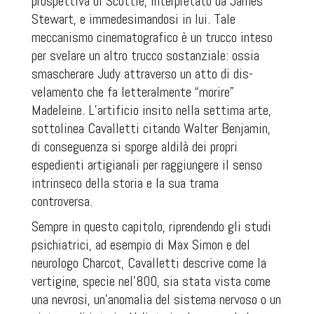
prospettiva di Scottie, interpretato da James
Stewart, e immedesimandosi in lui. Tale
meccanismo cinematografico è un trucco inteso
per svelare un altro trucco sostanziale: ossia
smascherare Judy attraverso un atto di dis-
velamento che fa letteralmente “morire”
Madeleine. L’artificio insito nella settima arte,
sottolinea Cavalletti citando Walter Benjamin,
di conseguenza si sporge aldilà dei propri
espedienti artigianali per raggiungere il senso
intrinseco della storia e la sua trama
controversa.
Sempre in questo capitolo, riprendendo gli studi
psichiatrici, ad esempio di Max Simon e del
neurologo Charcot, Cavalletti descrive come la
vertigine, specie nel’800, sia stata vista come
una nevrosi, un’anomalia del sistema nervoso o un