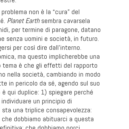
 problema non è la “cura” del
sé.
Planet
Earth
sembra cavarsela
inidi, per termine di paragone, datano
e senza uomini e società, in futuro.
si per così dire dall’interno.
atomica, ma questo implicherebbe una
ro tema è che gli effetti del rapporto
ano nella società, cambiando in modo
ette in pericolo da sé, agendo sul suo
 è qui duplice: 1) spiegare perché
individuare un principio di
e sta una triplice consapevolezza:
o; che dobbiamo abituarci a questa
finitiva; che dobbiamo porci