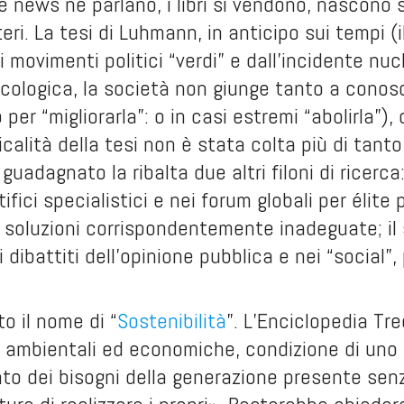
le news ne parlano, i libri si vendono, nascono 
eri. La tesi di Luhmann, in anticipo sui tempi (i
i movimenti politici “verdi” e dall’incidente nu
cologica, la società non giunge tanto a conosc
o per “migliorarla”: o in casi estremi “abolirla
icalità della tesi non è stata colta più di tant
uadagnato la ribalta due altri filoni di ricerca
tifici specialistici e nei forum globali per élit
soluzioni corrispondentemente inadeguate; il
 dibattiti dell’opinione pubblica e nei “social”
to il nome di “
Sostenibilità
”. L’Enciclopedia Tr
 ambientali ed economiche, condizione di uno sv
to dei bisogni della generazione presente senz