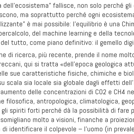
dell’ecosistema” fallisce, non solo perché gli e
discono, ma soprattutto perché ogni ecosiste
lizzante” è mai possibile: l’equilibrio è una Ch
ercalcolo, del machine learning e della tecnol
el tutto, come piano definitivo: il gemello digi
one di ricerca, più recente, prende il nome mol
reccani, qui si tratta «dell’epoca geologica att
elle sue caratteristiche fisiche, chimiche e bi
u scala sia locale sia globale dagli effetti del
l’aumento delle concentrazioni di CO
2
e CH
4
ne
e filosofica, antropologica, climatologica, geop
i spiriti forti perché dà la possibilità di fare
 somigliano molto a visioni, finanche a proiezio
à di identificare il colpevole – l’uomo (in prev