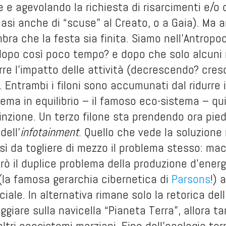
e agevolando la richiesta di risarcimenti e/o
casi anche di “scuse” al Creato, o a Gaia). Ma a
bra che la festa sia finita. Siamo nell’Antrop
opo così poco tempo? e dopo che solo alcuni 
rre l’impatto delle attività (decrescendo? cr
). Entrambi i filoni sono accumunati dal ridurre
tema in equilibrio – il famoso eco-sistema – q
tinzione. Un terzo filone sta prendendo ora piede
dell’
infotainment
. Quello che vede la soluzione 
sì da togliere di mezzo il problema stesso: ma
rò il duplice problema della produzione d’ener
(la famosa gerarchia cibernetica di
Parsons
!) 
iale. In alternativa rimane solo la retorica dell
iaggiare sulla navicella “Pianeta Terra”, allora t
ltri ecosistemi marziani. Fine dell’ecologia ter