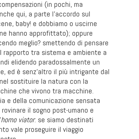
 compensazioni (in pochi, ma
nche qui, a parte l’accordo sul
ocene, baby! e dobbiamo o uscirne
ne hanno approfittato); oppure
escendo meglio? smettendo di pensare
 il rapporto tra sistema e ambiente a
uindi elidendo paradossalmente un
, ed è senz’altro il più intrigante dal
nel sostituire la natura con la
cchine che vivono tra macchine.
gia e della comunicazione sensata
a rovinare il sogno post-umano e
’
homo viator
: se siamo destinati
anto vale proseguire il viaggio
restre.