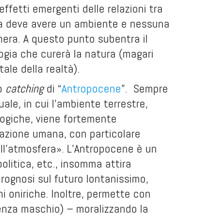
ffetti emergenti delle relazioni tra
ma deve avere un ambiente e nessuna
imera. A questo punto subentra il
ogia che curerà la natura (magari
tale della realtà).
to
catching
di “
Antropocene
”. Sempre
uale, in cui l’ambiente terrestre,
ologiche, viene fortemente
l’azione umana, con particolare
ll’atmosfera». L’Antropocene è un
olitica, etc., insomma attira
 prognosi sul futuro lontanissimo,
ni oniriche. Inoltre, permette con
alenza maschio) – moralizzando la