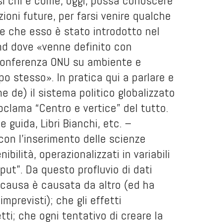
rsi chi e come, oggi, possa conoscere
oni future, per farsi venire qualche
e che esso è stato introdotto nel
nd dove «venne definito con
a conferenza ONU su ambiente e
po stesso». In pratica qui a parlare e
e de) il sistema politico globalizzato
oclama “Centro e vertice” del tutto.
 guida, Libri Bianchi, etc. –
on l’inserimento delle scienze
ibilità, operazionalizzati in variabili
put”. Da questo profluvio di dati
i causa è causata da altro (ed ha
mprevisti); che gli effetti
ti; che ogni tentativo di creare la