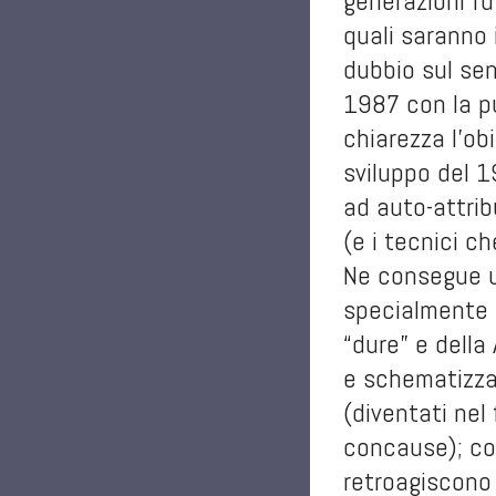
generazioni fu
quali saranno 
dubbio sul sen
1987 con la p
chiarezza l’ob
sviluppo del 1
ad auto-attrib
(e i tecnici c
Ne consegue una
specialmente 
“dure” e della 
e schematizzat
(diventati nel
concause); così
retroagiscono 