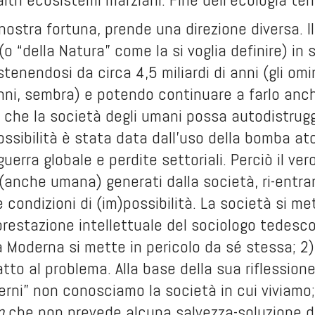
ostra fortuna, prende una direzione diversa. Il
(o “della Natura” come la si voglia definire) in 
tenendosi da circa 4,5 miliardi di anni (gli om
anni, sembra) e potendo continuare a farlo anch
 che la società degli umani possa autodistrugger
ossibilità è stata data dall’uso della bomba 
uerra globale e perdite settoriali. Perciò il ve
(anche umana) generati dalla società, ri-entr
e condizioni di (im)possibilità. La società si m
restazione intellettuale del sociologo tedesco
à Moderna si mette in pericolo da sé stessa; 2) 
atto al problema. Alla base della sua riflession
erni” non conosciamo la società in cui viviam
n
che non prevede alcuna salvezza-soluzione de