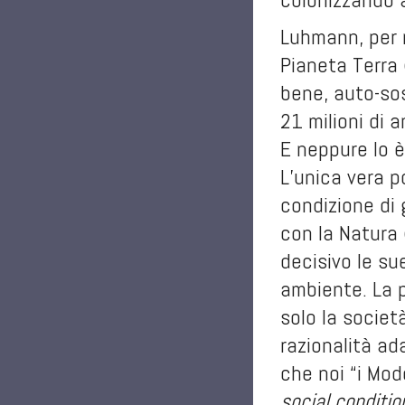
Luhmann, per n
Pianeta Terra 
bene, auto-sos
21 milioni di 
E neppure lo è
L’unica vera p
condizione di g
con la Natura 
decisivo le su
ambiente. La p
solo la societ
razionalità ad
che noi “i Mod
social
conditio