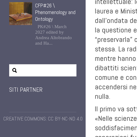
intellettuale: 
CFP#26 \
laurea e Minist
Phenomenology and
Ontology
dall’ondata de
PK#26 \ March
la questione e
2027 edited by
“preservarla” 
Andrea Altobrando
and Ha...
stessa. La rad
mentre hanno g
dibattiti scien
comune e con 
accendersi nei
SITI PARTNER
nulla.
Il primo va sot
«Nelle scienze
CREATIVE COMMONS: CC BY-NC-ND 4.0
soddisfacimen