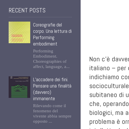
RECENT POSTS
Coreografie del
corpo. Una lettura di
Performing
embodiment
Performing
Embodiment.
Non c’è davver
Choreographies of
italiano – per 
affect, language, a...
indichiamo co
L’accadere dei fini.
socioculturale
Pensare una finalità
(davvero)
subitaneo di u
immanente
che, operando 
Rilevando come il
biologici, ma 
fenomeno del
vivente abbia sempre
problema è or
opposto ...