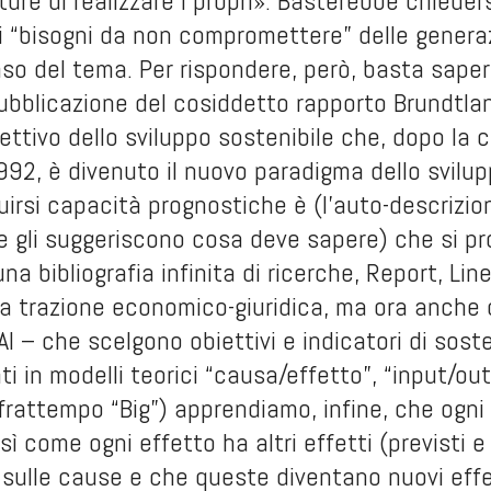
ture di realizzare i propri». Basterebbe chiede
i “bisogni da non compromettere” delle generazi
so del tema. Per rispondere, però, basta saper
ubblicazione del cosiddetto rapporto Brundtla
iettivo dello sviluppo sostenibile che, dopo l
992, è divenuto il nuovo paradigma dello svilup
uirsi capacità prognostiche è (l’auto-descrizion
he gli suggeriscono cosa deve sapere) che si pr
 bibliografia infinita di ricerche, Report, Linee
a trazione economico-giuridica, ma ora anche c
AI – che scelgono obiettivi e indicatori di sosten
i in modelli teorici “causa/effetto”, “input/out
 frattempo “Big”) apprendiamo, infine, che ogn
 come ogni effetto ha altri effetti (previsti e i
sulle cause e che queste diventano nuovi effet