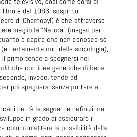
serie televisive, così come corsi di
l libro è del 1986, sospinto
cleare di Chernobyl) è che attraverso
ere meglio la “Natura” (magari per
”), quanto a capire che non conosce sé
o (e certamente non dalla sociologia),
: il primo tende a spegnersi nei
e politiche con idee generiche di bene
 secondo, invece, tende ad
, per poi spegnersi senza portare a
eccani ne dà la seguente definizione:
iluppo in grado di assicurare il
a compromettere la possibilità delle