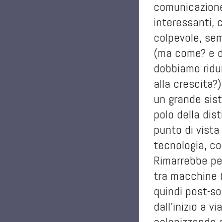
comunicazione 
interessanti, 
colpevole, sem
(ma come? e d
dobbiamo ridu
alla crescita?
un grande sis
polo della dis
punto di vista 
tecnologia, co
Rimarrebbe pe
tra macchine 
quindi post-soc
dall’inizio a v
colonizzando a