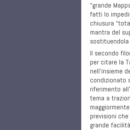
“grande Mappa 
fatti lo impe
chiusura “tota
mantra del sup
sostituendola d
Il secondo fil
per citare la T
nell’insieme d
condizionato s
riferimento al
tema a trazion
maggiormente gl
previsioni che
grande facilit