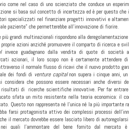
prio come nel caso di uno scienziato che conduce un esperim
zione si basa sul concetto di incertezza ed è per questo che 
tori specializzati nel finanziare progetti innovativi e altamen
tale paziente” che permetterebbe all’innovazione di fiorire.
e più grandi multinazionali rispondono alla deregolamentazione 
e proprie azioni anziché promuovere il comparto di ricerca e svi
al
invece guadagnano dalla
vendita di quote di società a
cati azionari, il loro scopo non è certamente attendere di 
ttraverso il normale flusso di ricavi che il nuovo prodotto gar
ale dei fondi di
venture capital
non supera i cinque anni, un
i considera che possono essere necessari anche diversi de
risultati di
ricerche scientifiche innovative. Per far entrar
cato sfata un mito resistente nella teoria economica: il co
ato. Questo non rappresenta né l’unica né la più importante r
bba farsi protagonista attivo dei complessi processi dell’inn
che il mercato dovrebbe essere lasciato libero di autoregolarsi
, nei quali l’ammontare del bene fornito dal mercato è 