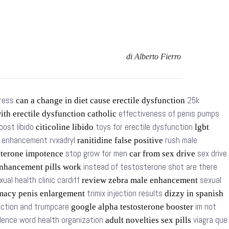
di Alberto Fierro
tress
25k
can a change in diet cause erectile dysfunction
effectiveness of penis pumps
ith erectile dysfunction catholic
oost libido
toys for erectile dysfunction
citicoline libido
lgbt
t enhancement rvxadryl
rush male
ranitidine false positive
stop grow for men
sex drive
sterone impotence
car from sex drive
instead of testosterone shot are there
nhancement pills work
xual health clinic cardiff
sexual
review zebra male enhancement
trimix injection results
macy penis enlargement
dizzy in spanish
nction and trumpcare
im not
google alpha testosterone booster
olence word health organization
viagra que
adult novelties sex pills