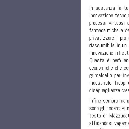
In sostanza la te
innovazione tecnolo
processi virtuosi 
farmaceutiche e
h
privatizzare i pro
riassumibile in un 
innovazione riflet
Questa è però anc
economiche che car
grimaldello per in
industriale. Troppi
diseguaglianze cres
Infine sembra manc
sono gli incentivi 
testo di Mazzucato
affidandosi vagam