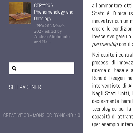
all’ammontare ottim
CFP#26 \
Phenomenology and
Stato è l’unica i
Ontology
innovativi con un 
PK#26 \ March
creare le condizion
2027 edited by
invece svolgere un 
Andrea Altobrando
and Ha...
partnership
con il 
Nei capitoli centra
processi di innovaz
ricerca di base e 
Ronald Reagan negl
interventiste di A
SITI PARTNER
Negli Stati Uniti,
decisamente hamilt
tecnologico per la
CREATIVE COMMONS: CC BY-NC-ND 4.0
capacità di attrarr
(per esempio intern