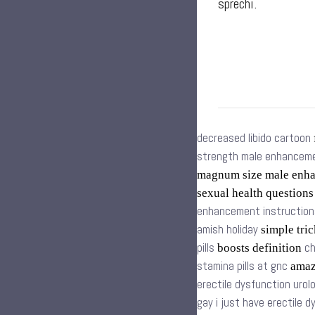
sprechi.
decreased libido cartoon
strength male enhancemen
magnum size male enh
sexual health question
enhancement instruction
amish holiday
simple tric
pills
ch
boosts definition
stamina pills at gnc
amazo
erectile dysfunction urol
gay i just have erectile 