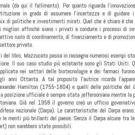
ale (da qui il fallimento). Per quanto riguarda l’innovazione
stituzione in grado di assumere l’incertezza e di guidare i
mix di politiche e investimenti mirati. Quel che è chiaro è ch
i migliori affinché siano i privati a condurre i processi di i
attivo ruolo di coordinamento, di finanziamento e di promozione
settore privato.
li del libro, Mazzucato passa in rassegna numerosi esempi stor
ione. Il suo caso studio più eclatante sono gli Stati Uniti. Q
applicata nei settori delle biotecnologie e dei farmaci furon
i anni Ottanta. A tal proposito l’autrice ricorda l’appare
lexander Hamilton (1755-1804) e quelli delle politiche del
l
 la posizione ufficiale è sempre stata jeffersoniana mentre l
oniana. Già nel 1958 il governo creò un ufficio governativo
 difesa nazionale (Darpa). Le caratteristiche del Darpa erano
e le menti più brillanti del paese. Senza il Darpa alcune tra 
et) non sarebbero state possibili.