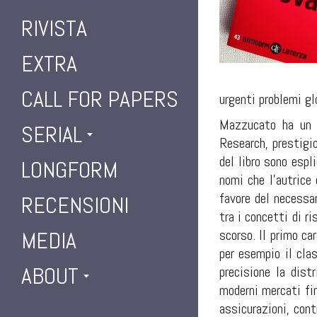
RIVISTA
EXTRA
CALL FOR PAPERS
urgenti problemi gl
Mazzucato ha un c
SERIAL
Research, prestigio
del libro sono esp
LONGFORM
nomi che l’autrice
favore del necessar
RECENSIONI
tra i concetti di r
scorso. Il primo ca
MEDIA
per esempio il clas
ABOUT
precisione la distr
moderni mercati fi
assicurazioni, cont