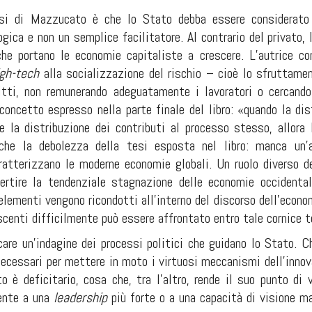
si di Mazzucato è che lo Stato debba essere considerato u
gica e non un semplice facilitatore. Al contrario del privato,
che portano le economie capitaliste a crescere. L’autrice c
igh-tech
alla socializzazione del rischio – cioè lo sfruttamen
fitti, non remunerando adeguatamente i lavoratori o cercand
concetto espresso nella parte finale del libro: «quando la dis
te la distribuzione dei contributi al processo stesso, allora 
he la debolezza della tesi esposta nel libro: manca un’a
atterizzano le moderne economie globali. Un ruolo diverso de
vertire la tendenziale stagnazione delle economie occidentali
 elementi vengono ricondotti all’interno del discorso dell’econo
centi difficilmente può essere affrontato entro tale cornice t
are un’indagine dei processi politici che guidano lo Stato. C
necessari per mettere in moto i virtuosi meccanismi dell’innov
 è deficitario, cosa che, tra l’altro, rende il suo punto di 
ente a una
leadership
più forte o a una capacità di visione ma