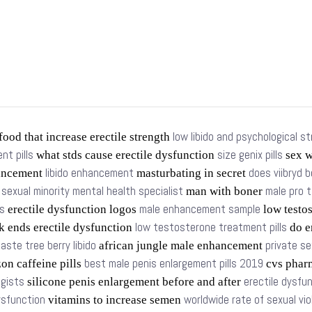
low libido and psychological s
food that increase erectile strength
t pills
size genix pills
what stds cause erectile dysfunction
sex w
libido enhancement
does viibryd b
ancement
masturbating in secret
sexual minority mental health specialist
male pro 
s
man with boner
s
male enhancement sample
erectile dysfunction logos
low testo
low testosterone treatment pills
k ends erectile dysfunction
do e
aste tree berry libido
private se
african jungle male enhancement
best male penis enlargement pills 2019
n caffeine pills
cvs phar
ogists
erectile dysfu
silicone penis enlargement before and after
dysfunction
worldwide rate of sexual vi
vitamins to increase semen