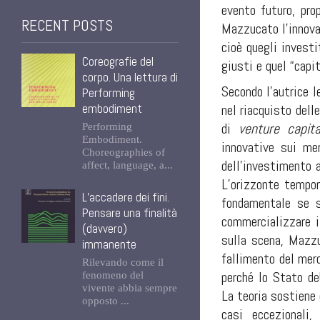
evento futuro, pro
RECENT POSTS
Mazzucato l’innova
cioè quegli investi
Coreografie del
giusti e quel “capi
corpo. Una lettura di
Secondo l’autrice l
Performing
embodiment
nel riacquisto dell
di
venture capit
Performing
Embodiment.
innovative sui mer
Choreographies of
dell’investimento a
affect, language, a...
L’orizzonte tempor
L’accadere dei fini.
fondamentale se s
Pensare una finalità
commercializzare i 
(davvero)
sulla scena, Mazzu
immanente
fallimento del merc
Rilevando come il
perché lo Stato de
fenomeno del
vivente abbia sempre
La teoria sostiene 
opposto ...
casi eccezionali