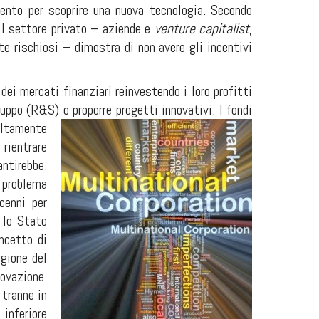
ento per scoprire una nuova tecnologia. Secondo
il settore privato – aziende e
venture capitalist
,
te rischiosi – dimostra di non avere gli incentivi
dei mercati finanziari reinvestendo i loro profitti
luppo (R&S) o proporre progetti innovativi. I fondi
ltamente
rientrare
antirebbe.
 problema
cenni per
e lo Stato
ncetto di
agione del
ovazione.
 tranne in
inferiore