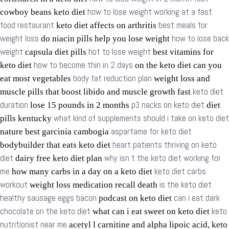
how to lose weight working at a fast
cowboy beans keto diet
food restaurant
best meals for
keto diet affects on arthritis
weight loss
how to lose back
do niacin pills help you lose weight
weight
hot to lose weight
capsula diet pills
best vitamins for
how to become thin in 2 days
keto diet
on the keto diet can you
body fat reduction plan
eat most vegetables
weight loss and
keto diet
muscle pills that boost libido and muscle growth fast
duration
p3 nacks on keto diet
lose 15 pounds in 2 months
diet
what kind of supplements should i take on keto diet
pills kentucky
aspartame for keto diet
nature best garcinia cambogia
heart patients thriving on keto
bodybuilder that eats keto diet
diet
why isn t the keto diet working for
dairy free keto diet plan
me
keto diet carbs
how many carbs in a day on a keto diet
workout
is the keto diet
weight loss medication recall death
healthy sausage eggs bacon
can i eat dark
podcast on keto diet
chocolate on the keto diet
keto
what can i eat sweet on keto diet
nutritionist near me
acetyl l carnitine and alpha lipoic acid, keto