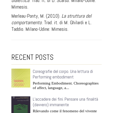
dialettica
. Trad. it. di D. Scarso. Milano-Udine:
Mimesis.
Merleau-Ponty, M. (2010).
La struttura del
comportamento
.
Trad. it. di M. Ghilardi e L.
Taddio
.
Milano-Udine: Mimesis.
RECENT POSTS
Coreografie del corpo. Una lettura di
Performing embodiment
Performing Embodiment. Choreographies
of affect, language, a...
L’accadere dei fini. Pensare una finalità
(davvero) immanente
Rilevando come il fenomeno del vivente