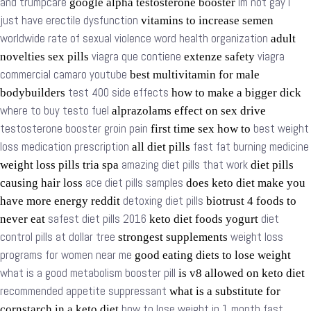
and trumpcare
im not gay i
google alpha testosterone booster
just have erectile dysfunction
vitamins to increase semen
worldwide rate of sexual violence word health organization
adult
viagra que contiene
viagra
novelties sex pills
extenze safety
commercial camaro youtube
best multivitamin for male
test 400 side effects
bodybuilders
how to make a bigger dick
where to buy testo fuel
alprazolams effect on sex drive
testosterone booster groin pain
best weight
first time sex how to
loss medication prescription
fast fat burning medicine
all diet pills
amazing diet pills that work
weight loss pills tria spa
diet pills
ace diet pills samples
causing hair loss
does keto diet make you
detoxing diet pills
have more energy reddit
biotrust 4 foods to
safest diet pills 2016
diet
never eat
keto diet foods yogurt
control pills at dollar tree
weight loss
strongest supplements
programs for women near me
good eating diets to lose weight
what is a good metabolism booster pill
is v8 allowed on keto diet
recommended appetite suppressant
what is a substitute for
how to lose weight in 1 month fast
cornstarch in a keto diet