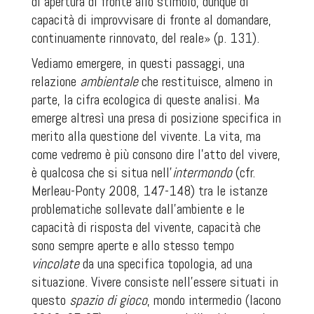
di apertura di fronte allo stimolo, dunque di
capacità di improvvisare di fronte al domandare,
continuamente rinnovato, del reale» (p. 131).
Vediamo emergere, in questi passaggi, una
relazione
ambientale
che restituisce, almeno in
parte, la cifra ecologica di queste analisi. Ma
emerge altresì una presa di posizione specifica in
merito alla questione del vivente. La vita, ma
come vedremo è più consono dire l’atto del vivere,
è qualcosa che si situa nell’
intermondo
(cfr.
Merleau-Ponty 2008, 147-148) tra le istanze
problematiche sollevate dall’ambiente e le
capacità di risposta del vivente, capacità che
sono sempre
aperte
e allo stesso tempo
vincolate
da una specifica topologia, ad una
situazione. Vivere consiste nell’essere situati in
questo
spazio di gioco
, mondo intermedio (Iacono