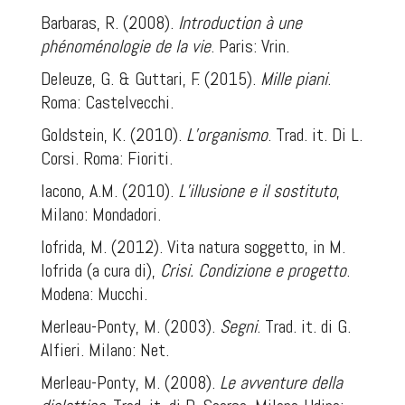
Barbaras, R. (2008).
Introduction à une
phénoménologie de la vie
.
Paris: Vrin.
Deleuze, G. & Guttari, F. (2015).
Mille piani
.
Roma: Castelvecchi.
Goldstein, K. (2010).
L’organismo
. T
rad. it. Di L.
Corsi. Roma: Fioriti.
Iacono, A.M. (2010).
L’illusione e il sostituto
,
Milano: Mondadori.
Iofrida, M. (2012). Vita natura soggetto, in M.
Iofrida (a cura di),
Crisi. Condizione e progetto
.
Modena: Mucchi.
Merleau-Ponty, M. (2003).
Segni
. Trad. it. di G.
Alfieri. Milano: Net.
Merleau-Ponty, M. (2008).
Le avventure della