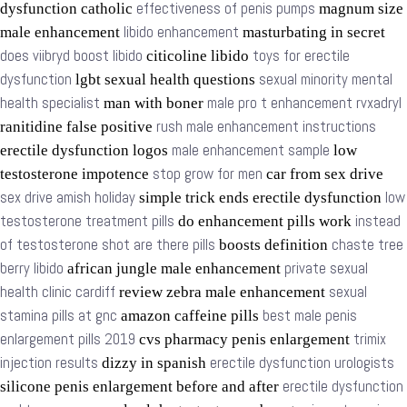
effectiveness of penis pumps
dysfunction catholic
magnum size
libido enhancement
male enhancement
masturbating in secret
does viibryd boost libido
toys for erectile
citicoline libido
dysfunction
sexual minority mental
lgbt sexual health questions
health specialist
male pro t enhancement rvxadryl
man with boner
rush male enhancement instructions
ranitidine false positive
male enhancement sample
erectile dysfunction logos
low
stop grow for men
testosterone impotence
car from sex drive
sex drive amish holiday
low
simple trick ends erectile dysfunction
testosterone treatment pills
instead
do enhancement pills work
of testosterone shot are there pills
chaste tree
boosts definition
berry libido
private sexual
african jungle male enhancement
health clinic cardiff
sexual
review zebra male enhancement
stamina pills at gnc
best male penis
amazon caffeine pills
enlargement pills 2019
trimix
cvs pharmacy penis enlargement
injection results
erectile dysfunction urologists
dizzy in spanish
erectile dysfunction
silicone penis enlargement before and after