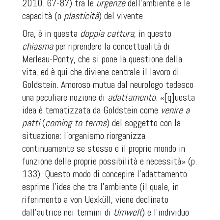
2010, 67-87) tra le
urgenze
dell’ambiente e le
capacità (o
plasticità
) del vivente.
Ora, è in questa
doppia cattura
, in questo
chiasma
per riprendere la concettualità di
Merleau-Ponty, che si pone la questione della
vita, ed è qui che diviene centrale il lavoro di
Goldstein. Amoroso mutua dal neurologo tedesco
una peculiare nozione di
adattamento
:
«[q]uesta
idea è tematizzata da Goldstein come
venire a
patti
(
coming to terms
) del soggetto con la
situazione: l’organismo riorganizza
continuamente se stesso e il proprio mondo in
funzione delle proprie possibilità e necessità» (p.
133). Questo modo di concepire l’adattamento
esprime l’idea che tra l’ambiente (il quale, in
riferimento a von Uexküll, viene declinato
dall’autrice nei termini di
Umwelt
) e l’individuo