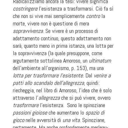
Radicalizziamo ancora la tesi: vivere significa
costringere
l’esistenza a trasformarsi. Ciò fa sì
che non si vive mai semplicemente
contro
la
morte, vivere non è questione di mera
sopravvivenza
. Se vivere è un processo di
adattamento continuo, questo adattamento non
sarà, quanto meno in prima istanza, una lotta per
la sopravvivenza (la quale presuppone, come
argutamente sottolinea Amoroso, un
ultimatum
dell’ambiente all’organismo, p. 153), ma una
lotta per trasformare l’esistente
.
Dal
venire a
patti allo scandalo dell’allegrezza
, quindi:
riecheggia, nel libro di Amoroso, l’idea che è solo
attraverso l’
allegrezza
che si può vivere, ovvero
trasformare
l’esistenza.
Sono le spinoziane
passioni gioiose
che aumentano lo
spazio di
gioco
nelle avversità di
una vita
. Spinoziane,
certamente. Ma anche profondamente merleau-