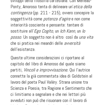
sviluppi della filosofia cartesiana. Con Merleau-
Ponty, Amoroso tenta di delineare un’
etica della
contingenza
(pp. 211 - 215), ovvero concepire la
soggettività come
potenza d’agire
e non come
interiorità cosciente e pensante: tentare di
sostituire all’
Ego Cogito
, un
Ich Kann
,
un
Io
posso
. Un soggetto non è altro
così da
una vita
che
si
pratica nei meandri delle
avversità
dell’esistenza.
Queste ultime considerazioni ci riportano al
capitolo del libro di Amoroso dal quale siamo
partiti,
Vincoli e improvvisazione.
Qui l’autrice
connette la già commentata idea di Goldstein al
lavoro del poeta Paul Valèry. Strana unione tra
Scienza e Poesia, tra Ragione e Sentimento che
ci limitiamo a segnalare e che nei lettori più
avveduti non può che risuonare con il lavoro di