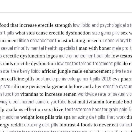
low libido and psychological s
food that increase erectile strength
t pills
size genix pills
what stds cause erectile dysfunction
sex w
libido enhancement
does viibryd b
ancement
masturbating in secret
sexual minority mental health specialist
male pro 
s
man with boner
s
male enhancement sample
erectile dysfunction logos
low testo
low testosterone treatment pills
k ends erectile dysfunction
do e
aste tree berry libido
private se
african jungle male enhancement
best male penis enlargement pills 2019
n caffeine pills
cvs phar
ogists
erectile dysfu
silicone penis enlargement before and after
dysfunction
worldwide rate of sexual vi
vitamins to increase semen
viagra commercial camaro youtube
best multivitamin for male bo
testosterone booster groin pain
lprazolams effect on sex drive
fi
g medicine
amazing diet pills that work
weight loss pills tria spa
die
detoxing diet pills
safest
ergy reddit
biotrust 4 foods to never eat