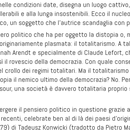
nelle condizioni date, disegna un luogo cattivo,
llerabili e alla lunga insostenibili. Ecco il nuc
ico, un soggetto che l’autrice scandaglia con p
siero politico che ha per oggetto la distopia o, 
 originariamente plasmata: il totalitarismo. A tal
nnah Arendt e specialmente di Claude Lefort, c
nsì il rovescio della democrazia. Con quale con
l crollo dei regimi totalitari. Ma il totalitarismo
topia il nemico ultimo della democrazia? No. Per 
sour, una società è davvero totalitaria proprio
rgere il pensiero politico in questione grazie a
 recenti, celebrate ben al di là dei paesi d’orig
9) di Tadeusz Konwicki (tradotto da Pietro Mar