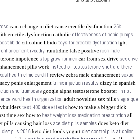
tress
25k
can a change in diet cause erectile dysfunction
effectiveness of penis pumps
ith erectile dysfunction catholic
oost libido
toys for erectile dysfunction
citicoline libido
lgbt
t enhancement rvxadryl
rush male
ranitidine false positive
stop grow for men
sex drive
sterone impotence
car from sex drive
instead of testosterone shot are there
nhancement pills work
xual health clinic cardiff
sexual
review zebra male enhancement
trimix injection results
macy penis enlargement
dizzy in spanish
nction and trumpcare
im not
google alpha testosterone booster
olence word health organization
viagra que
adult novelties sex pills
test 400 side effects
dybuilders
how to make a bigger dick
best weight loss medication prescription
rst time sex how to
all
ace diet pills samples
t pills causing hair loss
does keto diet
 diet pills 2016
diet control pills at dollar
keto diet foods yogurt