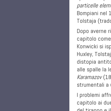
particelle ele
Bompiani nel 1
Tolstaja (trad
Dopo averne ri
capitolo come
Konwicki si is
Huxley, Tolsta
distopia antit
alle spalle la
Karamazov
(18
strumentali a 
I problemi aff
capitolo ai du
del tiranno e 