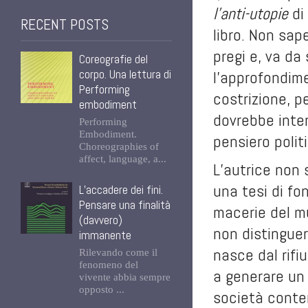
l’anti-utopie
di
RECENT POSTS
libro. Non sap
pregi e, va da 
Coreografie del
corpo. Una lettura di
l’approfondime
Performing
costrizione, p
embodiment
dovrebbe inter
Performing
Embodiment.
pensiero polit
Choreographies of
affect, language, a...
L’autrice non 
una tesi di fo
L’accadere dei fini.
Pensare una finalità
macerie del mu
(davvero)
non distinguer
immanente
nasce dal rifi
Rilevando come il
fenomeno del
a generare un 
vivente abbia sempre
opposto ...
società contem