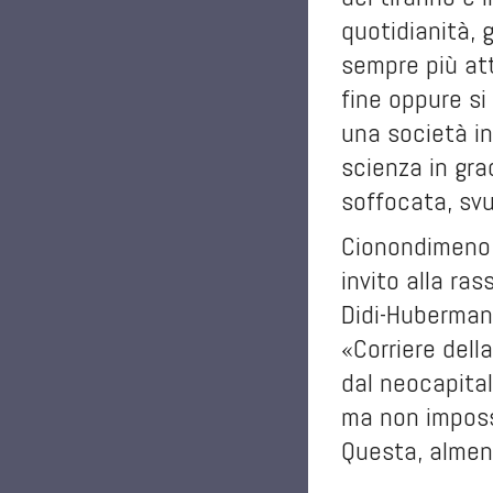
quotidianità, 
sempre più att
fine oppure s
una società in
scienza in grad
soffocata, sv
Cionondimeno, 
invito alla ra
Didi-Huberman 
«Corriere dell
dal neocapitali
ma non impossi
Questa, almen