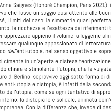
 Anna Saignes (Honoré Champion, Paris 2021), i
evo che fosse un saggio così attento alle buone
sé, i limiti del caso: la simmetria quasi perfetta 
nto, la ricchezza e l’esattezza dei riferimenti b
er apprezzare appieno il volume, a leggerne alme
essare qualunque appassionato di letteratura e p
ico
dell’
anti-utopia, nel senso oggettivo e sopra
si cimenta in un’aperta e distesa teorizzazione
ndo chiara e stimolante: l’utopia, che la vulgat
ro di Berlino, sopravvive oggi sotto forma di d
e anti-utopia e distopia, è infatti della second
uto dell’utopia, come se ogni tentativo di appr
inferno, la distopia le è solidale, animata com’
poranea. Con la differenza che, invece di des