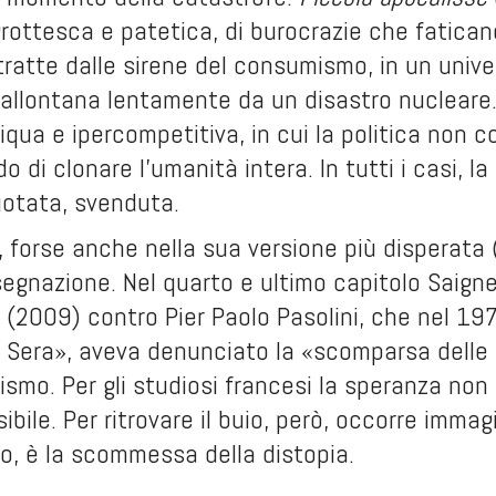
grottesca e patetica, di burocrazie che fatica
ratte dalle sirene del consumismo, in un unive
i allontana lentamente da un disastro nucleare
iqua e ipercompetitiva, in cui la politica non 
o di clonare l’umanità intera. In tutti i casi, l
uotata, svenduta.
forse anche nella sua versione più disperata 
ssegnazione. Nel quarto e ultimo capitolo Saig
(2009) contro Pier Paolo Pasolini, che nel 197
a Sera», aveva denunciato la «scomparsa delle l
smo. Per gli studiosi francesi la speranza non è 
bile. Per ritrovare il buio, però, occorre immagi
o, è la scommessa della
distopia
.