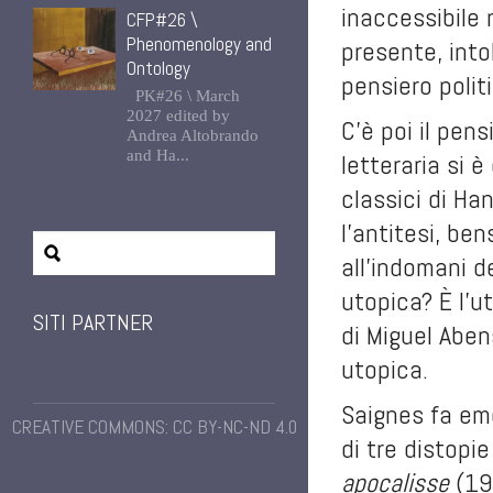
inaccessibile 
CFP#26 \
Phenomenology and
presente, into
Ontology
pensiero polit
PK#26 \ March
2027 edited by
C’è poi il pen
Andrea Altobrando
and Ha...
letteraria si è
classici di Ha
l’antitesi, be
all’indomani de
utopica? È l’u
SITI PARTNER
di Miguel Aben
utopica.
Saignes fa eme
CREATIVE COMMONS: CC BY-NC-ND 4.0
di tre distopie
apocalisse
(197