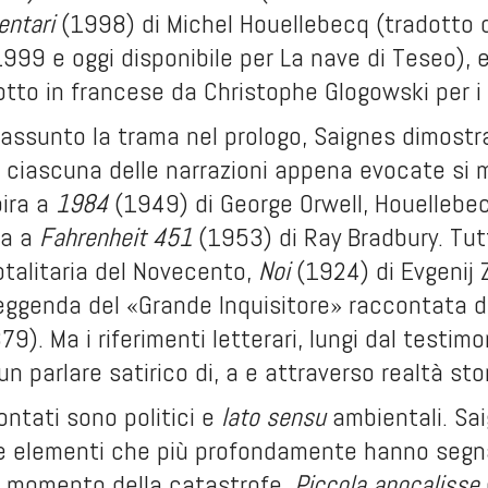
mentari
(1998) di Michel Houellebecq (tradotto d
999 e oggi disponibile per La nave di Teseo), 
otto in francese da Christophe Glogowski per i t
assunto la trama nel prologo, Saignes dimostra
 ciascuna delle narrazioni appena evocate si m
pira a
1984
(1949) di George Orwell, Houellebe
ja a
Fahrenheit 451
(1953) di Ray Bradbury. Tutti
otalitaria del Novecento,
Noi
(1924) di Evgenij Z
 leggenda del «Grande Inquisitore» raccontata 
79). Ma i riferimenti letterari, lungi dal testim
un parlare satirico di, a e attraverso realtà st
rontati sono politici e
lato sensu
ambientali. Sa
e elementi che più profondamente hanno segnat
il momento della catastrofe.
Piccola apocalisse