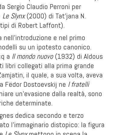
a Sergio Claudio Perroni per
e
Le Slynx
(2000) di Tat’jana N.
ipi di Robert Laffont).
 nell’introduzione e nel primo
odelli su un ipotesto canonico.
cq a
Il mondo nuovo
(1932) di Aldous
 libri collegati alla prima grande
amjatin, il quale, a sua volta, aveva
da Fëdor Dostoevskij ne
I fratelli
oniare un’evasione dalla realtà, sono
oriche determinate.
ignes dedica secondo e terzo
o l’immaginario distopico: la figura
e
Le Slynx
mettono in scena la