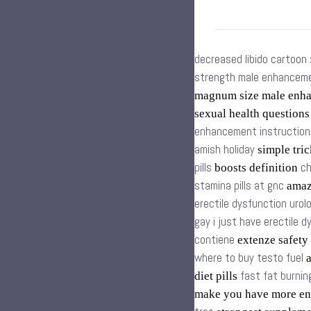
decreased libido cartoon
strength male enhancemen
magnum size male enh
sexual health question
enhancement instruction
amish holiday
simple tric
pills
ch
boosts definition
stamina pills at gnc
amazo
erectile dysfunction urol
gay i just have erectile 
contiene
extenze safety
where to buy testo fuel
a
fast fat burnin
diet pills
make you have more en