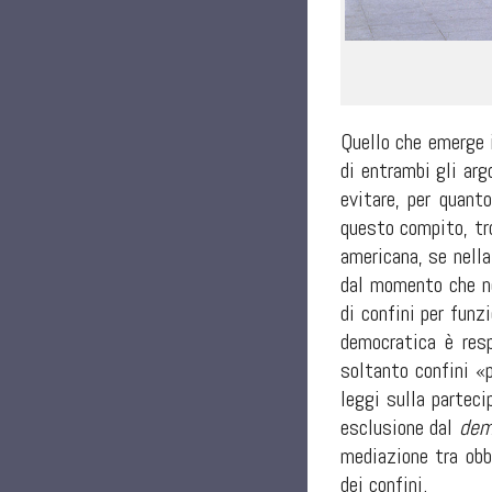
Quello che emerge i
di entrambi gli arg
evitare, per quanto
questo compito, tro
americana, se nella
dal momento che no
di confini per funz
democratica è resp
soltanto confini «p
leggi sulla parteci
esclusione dal
dem
mediazione tra obb
dei confini.