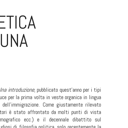
ETICA
 UNA
Una introduzione
, pubblicato quest’anno per i tipi
uce per la prima volta in veste organica in lingua
ma dell’immigrazione. Come giustamente rilevato
atori è stato affrontato da molti punti di vista
demografico ecc.) e il decennale dibattito sul
diosi di filosofia politica, solo recentemente la