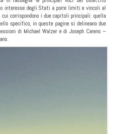
a in rassegna le principali voci del dibattito
o interesse degli Stati a porre limiti e vincoli al
cui corrispondono i due capitoli principali: quella
nello specifico, in queste pagine si delineano due
iflessioni di Michael Walzer e di Joseph Carens –
iano.