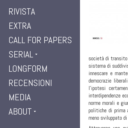
RIVISTA
EXTRA
CALL FOR PAPERS
SERIAL
società di transito 
sistema di suddivis
LONGFORM
innescare e manten
democrazie liberal
RECENSIONI
l’ipotesi certame
MEDIA
interdipendenze eco
norme morali e giu
ABOUT
politiche di prima
meno sviluppato di 