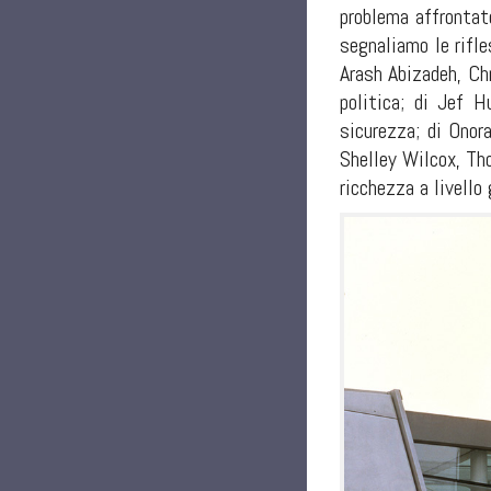
problema affrontato
segnaliamo le rifle
Arash Abizadeh, Ch
politica; di Jef 
sicurezza; di Onor
Shelley Wilcox, Tho
ricchezza a livello 