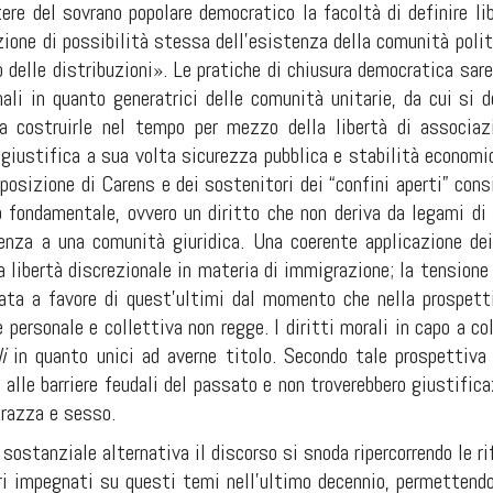
ere del sovrano popolare democratico la facoltà di definire li
zione di possibilità stessa dell’esistenza della comunità poli
o delle distribuzioni». Le pratiche di chiusura democratica sareb
ali in quanto generatrici delle comunità unitarie, da cui si d
a costruirle nel tempo per mezzo della libertà di associaz
 giustifica a sua volta sicurezza pubblica e stabilità economi
 posizione di Carens e dei sostenitori dei “confini aperti” consi
o fondamentale, ovvero un diritto che non deriva da legami di 
nenza a una comunità giuridica. Una coerente applicazione dei 
a libertà discrezionale in materia di immigrazione; la tensione
ata a favore di quest’ultimi dal momento che nella prospettiv
personale e collettiva non regge. I diritti morali in capo a c
li
in quanto unici ad averne titolo. Secondo tale prospettiva 
 alle barriere feudali del passato e non troverebbero giustificaz
 razza e sesso.
 sostanziale alternativa il discorso si snoda ripercorrendo le ri
ri impegnati su questi temi nell’ultimo decennio, permettendo 