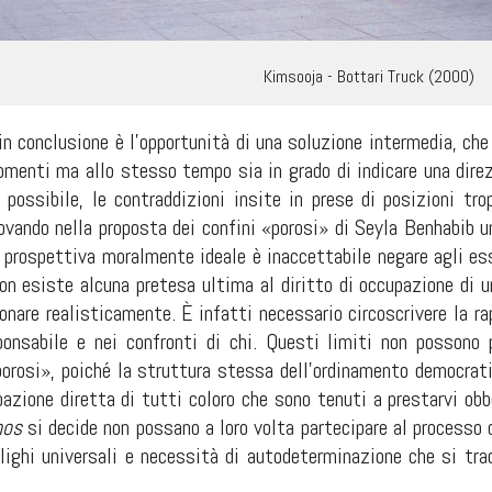
Kimsooja - Bottari Truck (2000)
n conclusione è l’opportunità di una soluzione intermedia, che
omenti ma allo stesso tempo sia in grado di indicare una direz
 possibile, le contraddizioni insite in prese di posizioni tro
vando nella proposta dei confini «porosi» di Seyla Benhabib un
 prospettiva moralmente ideale è inaccettabile negare agli ess
n esiste alcuna pretesa ultima al diritto di occupazione di u
ionare realisticamente. È infatti necessario circoscrivere la 
onsabile e nei confronti di chi. Questi limiti non possono p
orosi», poiché la struttura stessa dell’ordinamento democratic
pazione diretta di tutti coloro che sono tenuti a prestarvi obb
os
si decide non possano a loro volta partecipare al processo d
lighi universali e necessità di autodeterminazione che si tra