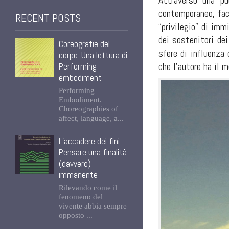
Attraverso una pu
contemporaneo, face
RECENT POSTS
“privilegio” di imm
dei sostenitori dei
Coreografie del
sfere di influenza
corpo. Una lettura di
che l’autore ha il m
Performing
embodiment
Performing
Embodiment.
Choreographies of
affect, language, a...
L’accadere dei fini.
Pensare una finalità
(davvero)
immanente
Rilevando come il
fenomeno del
vivente abbia sempre
opposto ...