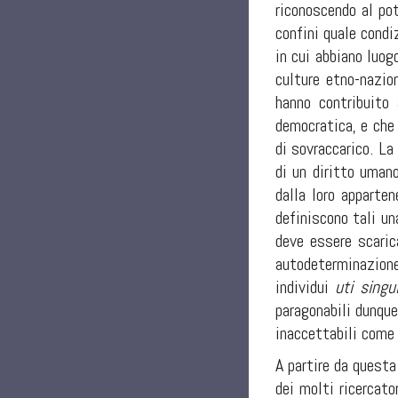
riconoscendo al pot
confini quale condi
in cui abbiano luog
culture etno-nazion
hanno contribuito 
democratica, e che
di sovraccarico. La
di un diritto uman
dalla loro apparte
definiscono tali un
deve essere scaric
autodeterminazione 
individui
uti singu
paragonabili dunque
inaccettabili come
A partire da questa
dei molti ricercato