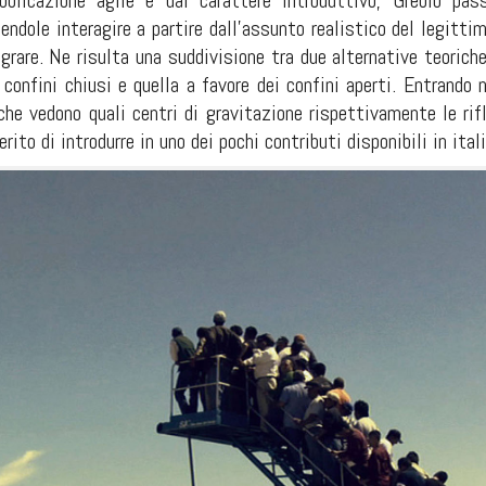
bblicazione agile e dal carattere introduttivo, Greblo pass
ndole interagire a partire dall’assunto realistico del legittim
igrare. Ne risulta una suddivisione tra due alternative teoriche 
 confini chiusi e quella a favore dei confini aperti. Entrando 
 che vedono quali centri di gravitazione rispettivamente le r
erito di introdurre in uno dei pochi contributi disponibili in ital