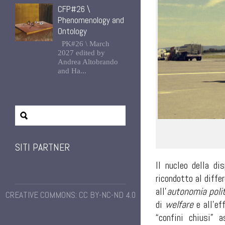
CFP#26 \
Phenomenology and
Ontology
PK#26 \ March
2027 edited by
Andrea Altobrando
and Ha...
SITI PARTNER
Il nucleo della d
ricondotto al diffe
all’
autonomia polit
CREATIVE COMMONS: CC BY-NC-ND 4.0
di
welfare
e all’ef
“confini chiusi” a