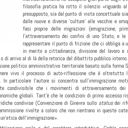
filosofia pratica ha rotto il silenzio «riguardo 
presupposto, sia dal punto di vista concettuale sia
dalle nuove e diverse ‘culture’ alle vecchie e omo
fasi proprie delle migrazioni (emigrazione, prim
l’attraversamento dei confini di uno Stato, e le
rappresentare il punto di frizione che ci obbliga a
in merito a cittadinanza, divisione del lavoro e
o di arrivo al di là della retorica del dibattito pubblico interno
ione politico amministrativo territoriale basato sulla forma S
ere vivo il processo di auto-riflessione che è oltretutto l
i. In particolare l’autore si concentra sull’immigrazione mo
nte condivisibile che i movimenti di attraversamento dei 
nomiche globali. Tant’è che le condizioni di primo accesso rise
ridiche condivise (Convenzione di Ginevra sullo
status
dei rif
 ammissione rivolte a coloro che non rientrano in queste cate
un’etica dell’immigrazione».