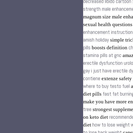
decreased libido cartoon
strength male enhancemen
magnum size male enh
sexual health question
enhancement instruction
amish holiday
simple tric
pills
ch
boosts definition
stamina pills at gnc
amazo
erectile dysfunction urol
gay i just have erectile 
contiene
extenze safety
where to buy testo fuel
a
fast fat burnin
diet pills
make you have more en
tree
strongest supplem
recommende
on keto diet
how to lose weight w
diet
to lose back weight
capsu