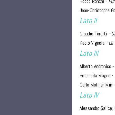
Rocco Ronchi -
Pur
Jean-Christophe G
Lato II
Claudio Tarditi
-
Ol
Paolo Vignola
-
La 
Lato III
Alberto Andronico
Emanuela Magno -
Carlo Molinar Min
Lato IV
Alessandro Salice,