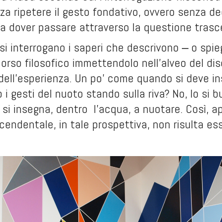
nza ripetere il gesto fondativo, ovvero senza d
da dover passare attraverso la questione trasc
 si interrogano i saperi che descrivono ‒ o spie
corso filosofico immettendolo nell’alveo del disc
dell’esperienza. Un po’ come quando si deve i
o i gesti del nuoto stando sulla riva? No, lo si
i si insegna, dentro l’acqua, a nuotare. Così, a
cendentale, in tale prospettiva, non risulta ess