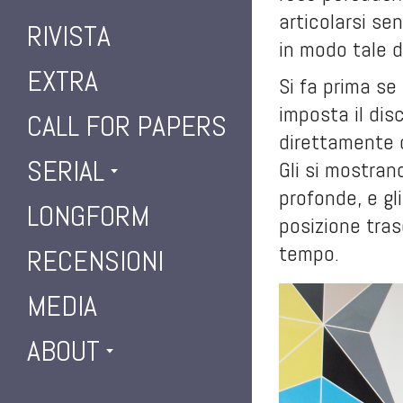
articolarsi se
RIVISTA
in modo tale 
EXTRA
Si fa prima se
imposta il dis
CALL FOR PAPERS
direttamente 
SERIAL
Gli si mostran
profonde, e gl
LONGFORM
posizione tras
tempo.
RECENSIONI
MEDIA
ABOUT