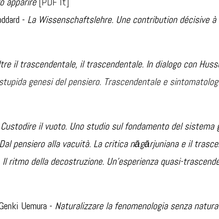
o apparire
[PDF It]
oddard -
La Wissenschaftslehre. Une contribution décisive à 
tre il trascendentale, il trascendentale. In dialogo con Huss
stupida genesi del pensiero. Trascendentale e sintomatologi
-
Custodire il vuoto. Uno studio sul fondamento del sistema g
Dal pensiero alla vacuità. La critica nāgārjuniana e il trasc
-
Il ritmo della decostruzione. Un'esperienza quasi-trascend
 Genki Uemura
-
Naturalizzare la fenomenologia senza natura