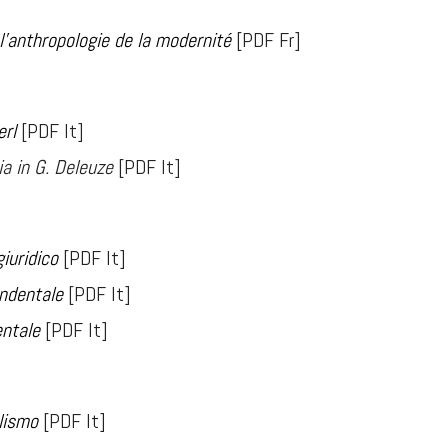
l'anthropologie de la modernité
[PDF Fr]
erl
[PDF It]
a in G
.
Deleuze
[PDF It]
iuridico
[PDF It]
endentale
[PDF It]
entale
[PDF It]
lismo
[PDF It]