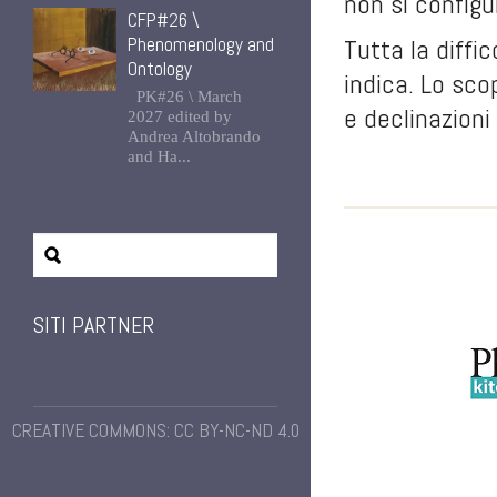
non si config
CFP#26 \
Phenomenology and
Tutta la diffi
Ontology
indica. Lo sco
PK#26 \ March
e declinazioni
2027 edited by
Andrea Altobrando
and Ha...
SITI PARTNER
CREATIVE COMMONS: CC BY-NC-ND 4.0