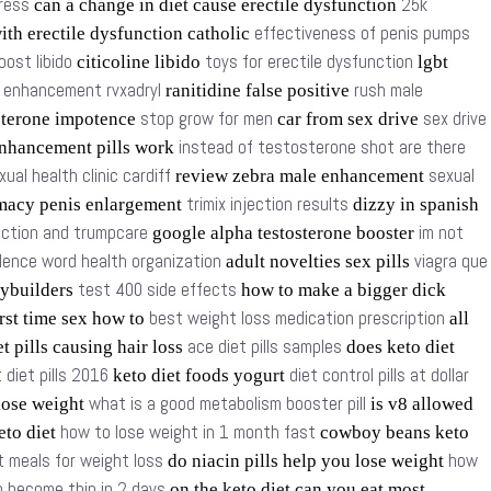
tress
25k
can a change in diet cause erectile dysfunction
effectiveness of penis pumps
ith erectile dysfunction catholic
oost libido
toys for erectile dysfunction
citicoline libido
lgbt
t enhancement rvxadryl
rush male
ranitidine false positive
stop grow for men
sex drive
sterone impotence
car from sex drive
instead of testosterone shot are there
nhancement pills work
xual health clinic cardiff
sexual
review zebra male enhancement
trimix injection results
macy penis enlargement
dizzy in spanish
nction and trumpcare
im not
google alpha testosterone booster
olence word health organization
viagra que
adult novelties sex pills
test 400 side effects
dybuilders
how to make a bigger dick
best weight loss medication prescription
rst time sex how to
all
ace diet pills samples
t pills causing hair loss
does keto diet
 diet pills 2016
diet control pills at dollar
keto diet foods yogurt
what is a good metabolism booster pill
 lose weight
is v8 allowed
how to lose weight in 1 month fast
keto diet
cowboy beans keto
t meals for weight loss
how
do niacin pills help you lose weight
 become thin in 2 days
on the keto diet can you eat most