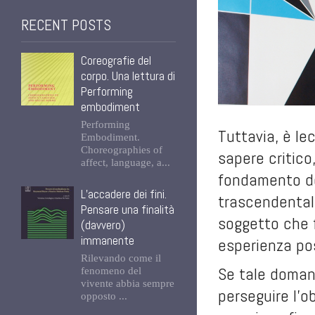
RECENT POSTS
Coreografie del
corpo. Una lettura di
Performing
embodiment
Performing
Tuttavia, è le
Embodiment.
Choreographies of
sapere critico,
affect, language, a...
fondamento de
L’accadere dei fini.
trascendentale
Pensare una finalità
soggetto che f
(davvero)
immanente
esperienza pos
Rilevando come il
Se tale domand
fenomeno del
vivente abbia sempre
perseguire l’o
opposto ...