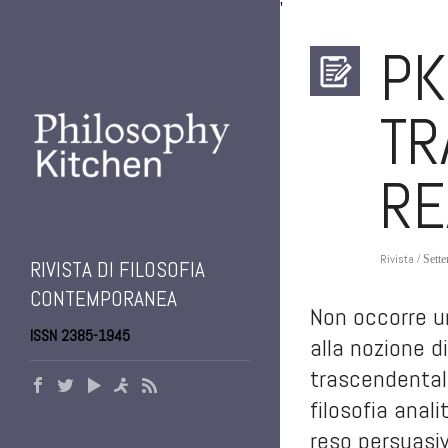
'
PK
TR
RE
Rivista
/ Sett
RIVISTA DI FILOSOFIA
CONTEMPORANEA
Non occorre un
ISSN 2385-1945
alla nozione d
trascendentale
filosofia anal
reso persuasiv