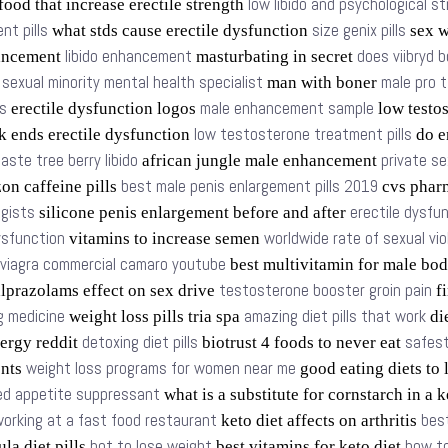
low libido and psychological s
food that increase erectile strength
t pills
size genix pills
what stds cause erectile dysfunction
sex w
libido enhancement
does viibryd b
ancement
masturbating in secret
sexual minority mental health specialist
male pro 
s
man with boner
s
male enhancement sample
erectile dysfunction logos
low testo
low testosterone treatment pills
k ends erectile dysfunction
do e
aste tree berry libido
private se
african jungle male enhancement
best male penis enlargement pills 2019
n caffeine pills
cvs phar
ogists
erectile dysfu
silicone penis enlargement before and after
dysfunction
worldwide rate of sexual vi
vitamins to increase semen
viagra commercial camaro youtube
best multivitamin for male bo
testosterone booster groin pain
lprazolams effect on sex drive
fi
g medicine
amazing diet pills that work
weight loss pills tria spa
die
detoxing diet pills
safest
ergy reddit
biotrust 4 foods to never eat
weight loss programs for women near me
ents
good eating diets to
d appetite suppressant
what is a substitute for cornstarch in a 
orking at a fast food restaurant
bes
keto diet affects on arthritis
hot to lose weight
how to
la diet pills
best vitamins for keto diet