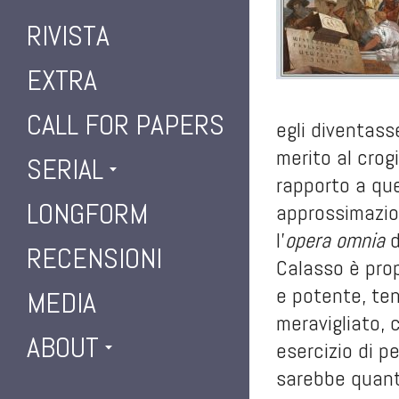
RIVISTA
EXTRA
CALL FOR PAPERS
egli diventass
merito al crog
SERIAL
rapporto a que
LONGFORM
approssimazio
l'
opera omnia
d
RECENSIONI
Calasso è prop
e potente, ten
MEDIA
meravigliato, 
ABOUT
esercizio di p
sarebbe quanto