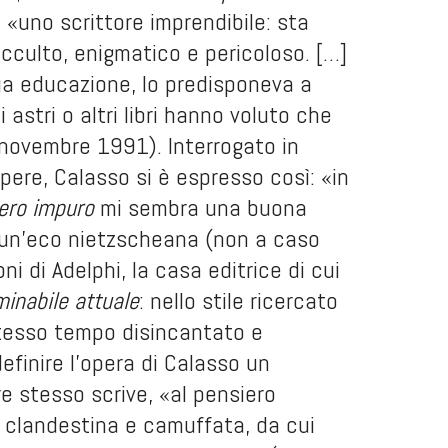
 «uno scrittore imprendibile: sta
occulto, enigmatico e pericoloso. […]
sua educazione, lo predisponeva a
i astri o altri libri hanno voluto che
 novembre 1991). Interrogato in
pere, Calasso si è espresso così: «in
ero impuro
mi sembra una buona
 un'eco nietzscheana (non a caso
i di Adelphi, la casa editrice di cui
minabile attuale
: nello stile ricercato
stesso tempo disincantato e
efinire l'opera di Calasso un
re stesso scrive, «al pensiero
a clandestina e camuffata, da cui