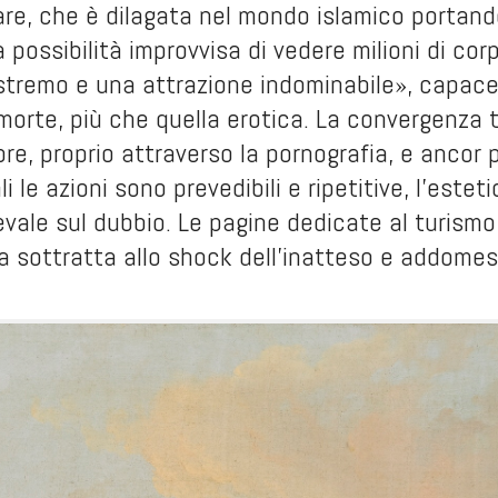
re, che è dilagata nel mondo islamico portand
a possibilità improvvisa di vedere milioni di co
estremo e una attrazione indominabile», capace
morte, più che quella erotica. La convergenza tra
re, proprio attraverso la pornografia, e ancor pi
i le azioni sono prevedibili e ripetitive, l'est
vale sul dubbio. Le pagine dedicate al turism
ga sottratta allo shock dell'inatteso e addomes