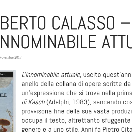
BERTO CALASSO –
INNOMINABILE ATT
Novembre 2017
L'innominabile attuale
, uscito quest’anno 
anello della collana di opere scritte da
un'espressione che si trova nella prim
di Kasch
(Adelphi, 1983), sancendo così 
provvisoria fine della sua vasta produzi
occupa il testo, altrettanto sfuggente è
genere e a uno stile. Anni fa Pietro Cit