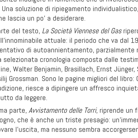
. Una soluzione di ripiegamento individualistic
che lascia un po' a desiderare.
rte del testo,
La Società Viennese del Gas
riper
ell'innominabile attuale: il periodo che va dal 
ntativo di autoannientamento, parzialmente ri
 selezionata cronologia composta dalle testimon
Céline, Walter Benjamin, Brasillach, Ernst Jünger
ilij Grossman. Sono le pagine migliori del libro:
dizione, riesce a dipingere un affresco inquiet
utto da leggere.
ima parte,
Avvistamento delle Torri
, riprende un 
ogno, che è anche un triste presagio: un'imme
ovare l'uscita, ma nessuno sembra accorgersen