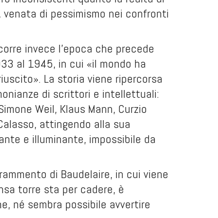
o, venata di pessimismo nei confronti
corre invece l'epoca che precede
1933 al 1945, in cui «il mondo ha
uscito». La storia viene ripercorsa
ianze di scrittori e intellettuali:
, Simone Weil, Klaus Mann, Curzio
 Calasso, attingendo alla sua
ante e illuminante, impossibile da
frammento di Baudelaire, in cui viene
nsa torre sta per cadere, è
e, né sembra possibile avvertire