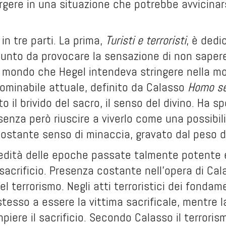
gere in una situazione che potrebbe avvicinars
o in tre parti. La prima,
Turisti e terroristi
, è ded
punto da provocare la sensazione di non sapere
l mondo che Hegel intendeva stringere nella mo
nominabile attuale, definito da Calasso
Homo se
to il brivido del sacro, il senso del divino. Ha
i, senza però riuscire a viverlo come una possibi
ostante senso di minaccia, gravato dal peso d
edità delle epoche passate talmente potente e
 sacrificio. Presenza costante nell'opera di Ca
 terrorismo. Negli atti terroristici dei fondame
stesso a essere la vittima sacrificale, mentre 
iere il sacrificio. Secondo Calasso il terrorism