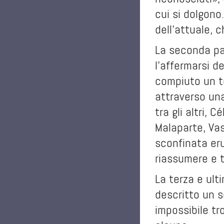
cui si dolgono
dell'attuale, 
La seconda pa
l'affermarsi d
compiuto un te
attraverso una
tra gli altri, 
Malaparte, Vas
sconfinata eru
riassumere e t
La terza e ult
descritto un s
impossibile tr