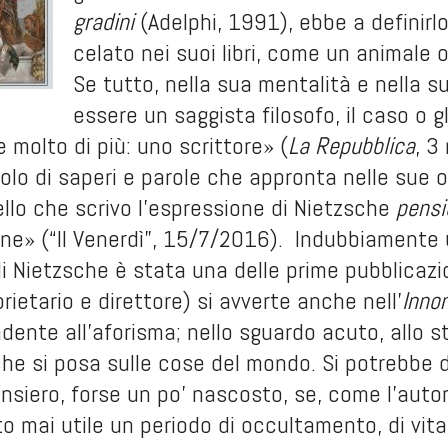
gradini
(Adelphi, 1991), ebbe a definirlo
celato nei suoi libri, come un animale 
Se tutto, nella sua mentalità e nella 
essere un saggista filosofo, il caso o gl
e molto di più: uno scrittore» (
La Repubblica
, 3
iolo di saperi e parole che appronta nelle sue o
llo che scrivo l'espressione di Nietzsche
pensi
ne» (“Il Venerdì”, 15/7/2016). Indubbiamente
i Nietzsche è stata una delle prime pubblicazion
rietario e direttore) si avverte anche nell'
Inno
dente all'aforisma; nello sguardo acuto, allo 
che si posa sulle cose del mondo. Si potrebbe d
ensiero, forse un po' nascosto, se, come l'auto
 mai utile un periodo di occultamento, di vit