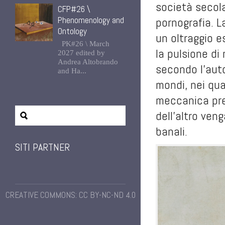
società secola
CFP#26 \
Phenomenology and
pornografia. L
Ontology
un oltraggio 
PK#26 \ March
la pulsione di 
2027 edited by
Andrea Altobrando
secondo l'auto
and Ha...
mondi, nei qual
meccanica pre
dell'altro ven
banali.
SITI PARTNER
CREATIVE COMMONS: CC BY-NC-ND 4.0