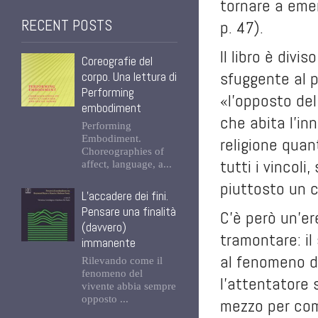
tornare a emer
RECENT POSTS
p. 47).
Il libro è divis
Coreografie del
sfuggente al 
corpo. Una lettura di
Performing
«l'opposto de
embodiment
che abita l'in
Performing
Embodiment.
religione quan
Choreographies of
tutti i vincol
affect, language, a...
piuttosto un c
L’accadere dei fini.
Pensare una finalità
C'è però un'er
(davvero)
tramontare: il
immanente
al fenomeno del
Rilevando come il
fenomeno del
l'attentatore 
vivente abbia sempre
opposto ...
mezzo per comp