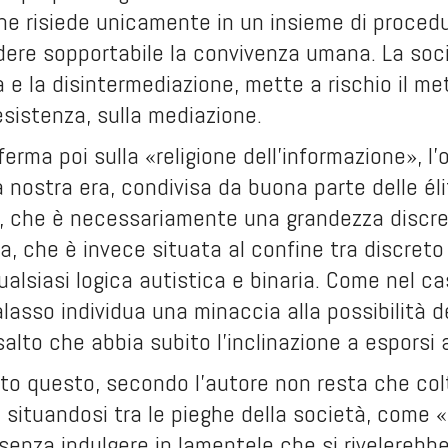
e risiede unicamente in un insieme di procedu
dere sopportabile la convivenza umana. La soci
 e la disintermediazione, mette a rischio il 
 esistenza, sulla mediazione.
erma poi sulla «religione dell'informazione», l'o
 nostra era, condivisa da buona parte delle élit
, che è necessariamente una grandezza discreta
a, che è invece situata al confine tra discre
 qualsiasi logica autistica e binaria. Come nel c
lasso individua una minaccia alla possibilità de
salto che abbia subito l'inclinazione a esporsi 
tto questo, secondo l'autore non resta che colt
 situandosi tra le pieghe della società, come 
 senza indulgere in lamentele che si rivelerebbe