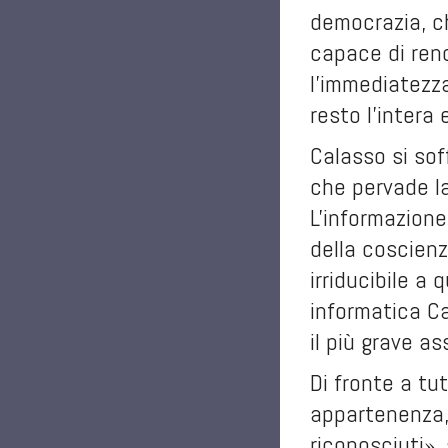
democrazia, ch
capace di ren
l'immediatezza
resto l'intera
Calasso si soff
che pervade la
L'informazione
della coscienz
irriducibile a
informatica Ca
il più grave as
Di fronte a tu
appartenenza,
riconosciuti»,