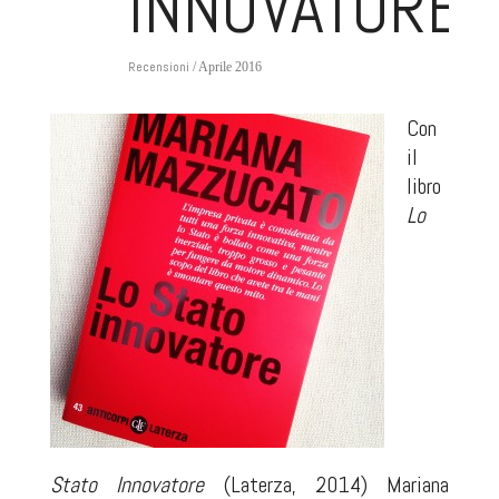
INNOVATORE
Recensioni
/ Aprile 2016
Con
il
libro
Lo
Stato Innovatore
(Laterza, 2014) Mariana