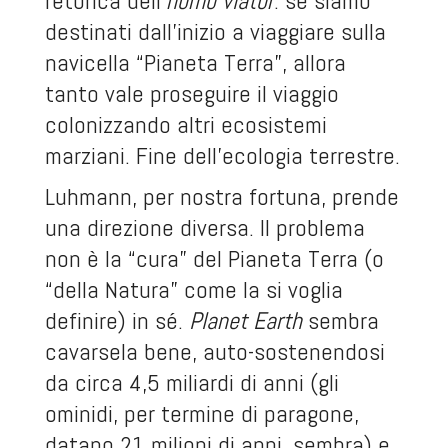
retorica dell’
homo viator
: se siamo
destinati dall’inizio a viaggiare sulla
navicella “Pianeta Terra”, allora
tanto vale proseguire il viaggio
colonizzando altri ecosistemi
marziani. Fine dell’ecologia terrestre.
Luhmann, per nostra fortuna, prende
una direzione diversa. Il problema
non è la “cura” del Pianeta Terra (o
“della Natura” come la si voglia
definire) in sé.
Planet
Earth
sembra
cavarsela bene, auto-sostenendosi
da circa 4,5 miliardi di anni (gli
ominidi, per termine di paragone,
datano 21 milioni di anni, sembra) e