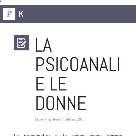
'
LA
PSICOANALISI
E LE
DONNE
Lacaniana
Serial
,
/ Febbraio 2015