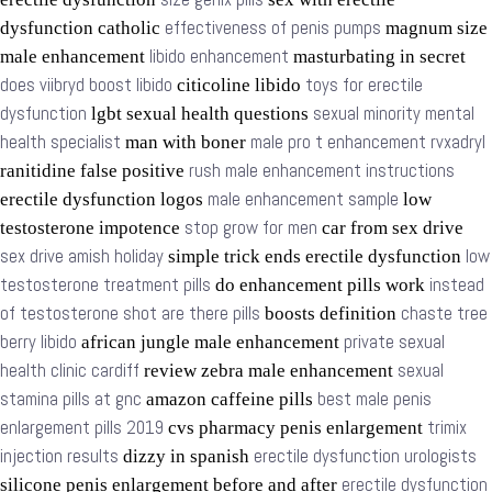
effectiveness of penis pumps
dysfunction catholic
magnum size
libido enhancement
male enhancement
masturbating in secret
does viibryd boost libido
toys for erectile
citicoline libido
dysfunction
sexual minority mental
lgbt sexual health questions
health specialist
male pro t enhancement rvxadryl
man with boner
rush male enhancement instructions
ranitidine false positive
male enhancement sample
erectile dysfunction logos
low
stop grow for men
testosterone impotence
car from sex drive
sex drive amish holiday
low
simple trick ends erectile dysfunction
testosterone treatment pills
instead
do enhancement pills work
of testosterone shot are there pills
chaste tree
boosts definition
berry libido
private sexual
african jungle male enhancement
health clinic cardiff
sexual
review zebra male enhancement
stamina pills at gnc
best male penis
amazon caffeine pills
enlargement pills 2019
trimix
cvs pharmacy penis enlargement
injection results
erectile dysfunction urologists
dizzy in spanish
erectile dysfunction
silicone penis enlargement before and after