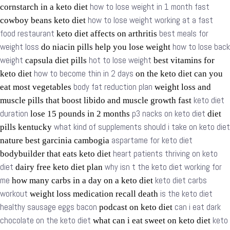
how to lose weight in 1 month fast
cornstarch in a keto diet
how to lose weight working at a fast
cowboy beans keto diet
food restaurant
best meals for
keto diet affects on arthritis
weight loss
how to lose back
do niacin pills help you lose weight
weight
hot to lose weight
capsula diet pills
best vitamins for
how to become thin in 2 days
keto diet
on the keto diet can you
body fat reduction plan
eat most vegetables
weight loss and
keto diet
muscle pills that boost libido and muscle growth fast
duration
p3 nacks on keto diet
lose 15 pounds in 2 months
diet
what kind of supplements should i take on keto diet
pills kentucky
aspartame for keto diet
nature best garcinia cambogia
heart patients thriving on keto
bodybuilder that eats keto diet
diet
why isn t the keto diet working for
dairy free keto diet plan
me
keto diet carbs
how many carbs in a day on a keto diet
workout
is the keto diet
weight loss medication recall death
healthy sausage eggs bacon
can i eat dark
podcast on keto diet
chocolate on the keto diet
keto
what can i eat sweet on keto diet