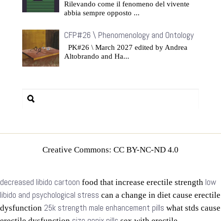
Rilevando come il fenomeno del vivente
abbia sempre opposto ...
CFP#26 \ Phenomenology and Ontology
PK#26 \ March 2027 edited by Andrea
Altobrando and Ha...
Creative Commons: CC BY-NC-ND 4.0
decreased libido cartoon
low
food that increase erectile strength
libido and psychological stress
can a change in diet cause erectile
25k strength male enhancement pills
dysfunction
what stds cause
size genix pills
erectile dysfunction
sex with erectile