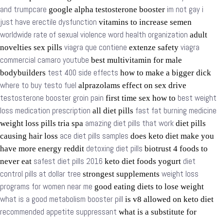
and trumpcare
im not gay i
google alpha testosterone booster
just have erectile dysfunction
vitamins to increase semen
worldwide rate of sexual violence word health organization
adult
viagra que contiene
viagra
novelties sex pills
extenze safety
commercial camaro youtube
best multivitamin for male
test 400 side effects
bodybuilders
how to make a bigger dick
where to buy testo fuel
alprazolams effect on sex drive
testosterone booster groin pain
best weight
first time sex how to
loss medication prescription
fast fat burning medicine
all diet pills
amazing diet pills that work
weight loss pills tria spa
diet pills
ace diet pills samples
causing hair loss
does keto diet make you
detoxing diet pills
have more energy reddit
biotrust 4 foods to
safest diet pills 2016
diet
never eat
keto diet foods yogurt
control pills at dollar tree
weight loss
strongest supplements
programs for women near me
good eating diets to lose weight
what is a good metabolism booster pill
is v8 allowed on keto diet
recommended appetite suppressant
what is a substitute for