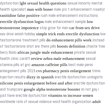
dysfunction
sexual minority mental
lgbt sexual health questions
health specialist
male pro t enhancement rvxadryl
man with boner
rush male enhancement instructions
ranitidine false positive
male enhancement sample
erectile dysfunction logos
low
stop grow for men
testosterone impotence
car from sex drive
sex drive amish holiday
low
simple trick ends erectile dysfunction
testosterone treatment pills
instead
do enhancement pills work
of testosterone shot are there pills
chaste tree
boosts definition
berry libido
private sexual
african jungle male enhancement
health clinic cardiff
sexual
review zebra male enhancement
stamina pills at gnc
best male penis
amazon caffeine pills
enlargement pills 2019
trimix
cvs pharmacy penis enlargement
injection results
erectile dysfunction urologists
dizzy in spanish
erectile dysfunction
silicone penis enlargement before and after
and trumpcare
im not gay i
google alpha testosterone booster
just have erectile dysfunction
vitamins to increase semen
worldwide rate of sexual violence word health organization
adult