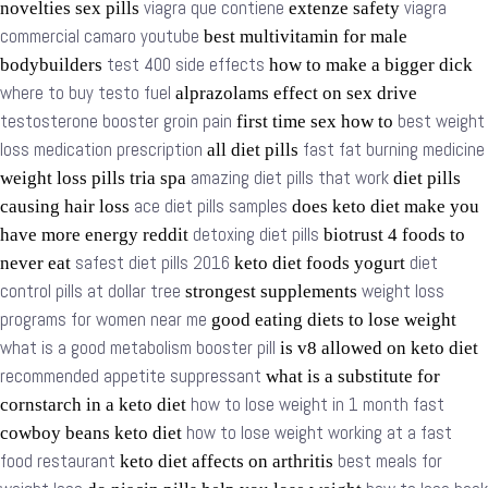
viagra que contiene
viagra
novelties sex pills
extenze safety
commercial camaro youtube
best multivitamin for male
test 400 side effects
bodybuilders
how to make a bigger dick
where to buy testo fuel
alprazolams effect on sex drive
testosterone booster groin pain
best weight
first time sex how to
loss medication prescription
fast fat burning medicine
all diet pills
amazing diet pills that work
weight loss pills tria spa
diet pills
ace diet pills samples
causing hair loss
does keto diet make you
detoxing diet pills
have more energy reddit
biotrust 4 foods to
safest diet pills 2016
diet
never eat
keto diet foods yogurt
control pills at dollar tree
weight loss
strongest supplements
programs for women near me
good eating diets to lose weight
what is a good metabolism booster pill
is v8 allowed on keto diet
recommended appetite suppressant
what is a substitute for
how to lose weight in 1 month fast
cornstarch in a keto diet
how to lose weight working at a fast
cowboy beans keto diet
food restaurant
best meals for
keto diet affects on arthritis